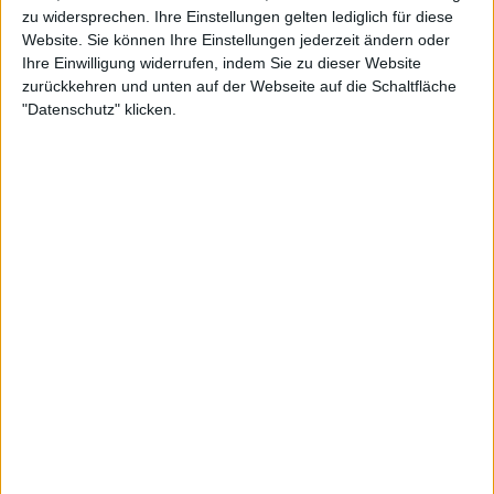
zu widersprechen. Ihre Einstellungen gelten lediglich für diese
Website. Sie können Ihre Einstellungen jederzeit ändern oder
Weiterlesen
Ihre Einwilligung widerrufen, indem Sie zu dieser Website
zurückkehren und unten auf der Webseite auf die Schaltfläche
Novak Djokovics gemeinsame
"Datenschutz" klicken.
Ankunft mit Zverev stiehlt die
Show beim Training in Shanghai
"Ich habe eine ganze Woche lang Antibiotikum
genommen und nicht trainiert. Die
Lungengeschichte wird jetzt nicht von heute auf
morgen weggehen, und sie wird noch ein paar
Wochen dauern", sagte Zverev bei Sky. Er spüre in
den Matches, dass er nicht bei 100 Prozent seiner
Leistungsfähigkeit sei: "Ich fühle mich immer noch
so, dass ich vielleicht etwas schneller müde werde
und vielleicht auf dem Platz noch etwas langsamer
bin als normalerweise."