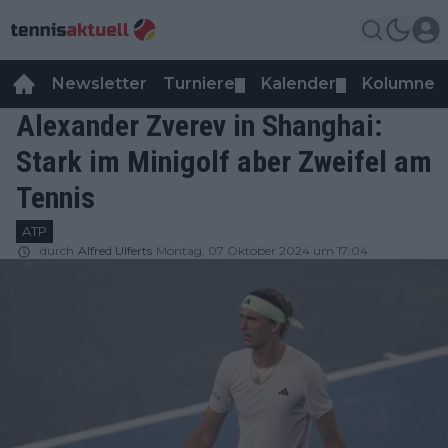
Newsletter
Turniere
Kalender
Kolumnen
▼
▼
Alexander Zverev in Shanghai:
Stark im Minigolf aber Zweifel am
Tennis
ATP
durch
Alfred Ulferts
Montag, 07 Oktober 2024 um 17:04