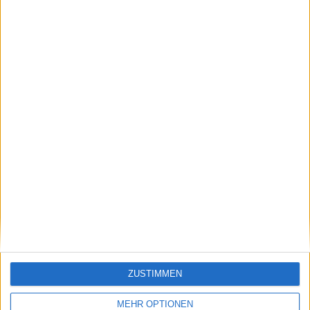
Beiträge des Autors ansehen
Klatscht
0
Besucher
0
ZUSTIMMEN
Vorheriger Artikel
Nächster Artikel
MEHR OPTIONEN
Naomi Osaka zieht sich
WTA-Ranglisten-