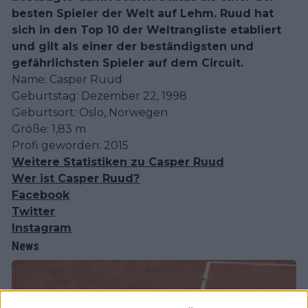
besten Spieler der Welt auf Lehm. Ruud hat
sich in den Top 10 der Weltrangliste etabliert
und gilt als einer der beständigsten und
gefährlichsten Spieler auf dem Circuit.
Name: Casper Ruud
Geburtstag: Dezember 22, 1998
Geburtsort: Oslo, Norwegen
Größe: 1,83 m
Profi geworden: 2015
Weitere Statistiken zu Casper Ruud
Wer ist Casper Ruud?
Facebook
Twitter
Instagram
News