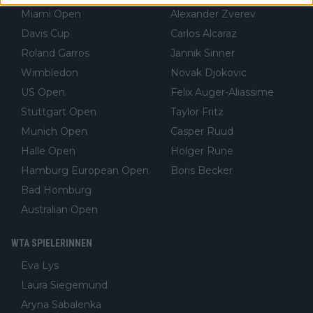
x Doppel) dank der hervorragenden Unterstützung des Komm
Miami Open
Alexander Zverev
entators für F-A-A
Davis Cup
Carlos Alcaraz
Roland Garros
Jannik Sinner
Wimbledon
Novak Djokovic
US Open
Felix Auger-Aliassime
Stuttgart Open
Taylor Fritz
Munich Open
Casper Ruud
Halle Open
Holger Rune
Hamburg European Open
Boris Becker
Bad Homburg
Australian Open
WTA SPIELERINNEN
Eva Lys
Laura Siegemund
Aryna Sabalenka