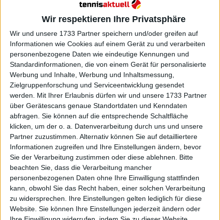
Wir respektieren Ihre Privatsphäre
Wir und unsere 1733 Partner speichern und/oder greifen auf
Informationen wie Cookies auf einem Gerät zu und verarbeiten
personenbezogene Daten wie eindeutige Kennungen und
Standardinformationen, die von einem Gerät für personalisierte
Werbung und Inhalte, Werbung und Inhaltsmessung,
Zielgruppenforschung und Serviceentwicklung gesendet
ATP
werden.
Mit Ihrer Erlaubnis dürfen wir und unsere 1733 Partner
über Gerätescans genaue Standortdaten und Kenndaten
„Man muss bereit sein, tief zu gehen“: Casper
abfragen. Sie können auf die entsprechende Schaltfläche
Ruud erläutert die Anforderungen auf Sand nach
klicken, um der o. a. Datenverarbeitung durch uns und unsere
dem Monte-Carlo-Auftakt
Partner zuzustimmen. Alternativ können Sie auf detailliertere
08 April 2026
Informationen zugreifen und Ihre Einstellungen ändern, bevor
Sie der Verarbeitung zustimmen oder diese ablehnen.
Bitte
beachten Sie, dass die Verarbeitung mancher
personenbezogenen Daten ohne Ihre Einwilligung stattfinden
kann, obwohl Sie das Recht haben, einer solchen Verarbeitung
zu widersprechen. Ihre Einstellungen gelten lediglich für diese
Website. Sie können Ihre Einstellungen jederzeit ändern oder
Ihre Einwilligung widerrufen, indem Sie zu dieser Website