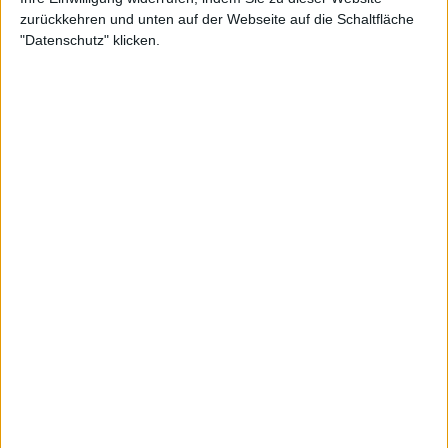
zurückkehren und unten auf der Webseite auf die Schaltfläche
"Datenschutz" klicken.
ATP
Triumph beim Debüt: Felix Auger-Aliassime
startet die Sandplatzsaison mit dem Ultimate
Tennis Showdown Titel in Nimes gegen Casper
Ruud
05 April 2026