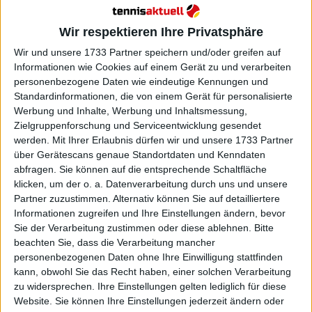
Wir respektieren Ihre Privatsphäre
Wir und unsere 1733 Partner speichern und/oder greifen auf
Informationen wie Cookies auf einem Gerät zu und verarbeiten
personenbezogene Daten wie eindeutige Kennungen und
Standardinformationen, die von einem Gerät für personalisierte
Werbung und Inhalte, Werbung und Inhaltsmessung,
Zielgruppenforschung und Serviceentwicklung gesendet
werden.
Mit Ihrer Erlaubnis dürfen wir und unsere 1733 Partner
WTA
über Gerätescans genaue Standortdaten und Kenndaten
abfragen. Sie können auf die entsprechende Schaltfläche
„Wir werden Madrid und Rom gemeinsam spielen“:
klicken, um der o. a. Datenverarbeitung durch uns und unsere
Diana Shnaider bestätigt erneute Doppel-
Partner zuzustimmen. Alternativ können Sie auf detailliertere
Partnerschaft mit Mirra Andreeva
Informationen zugreifen und Ihre Einstellungen ändern, bevor
20 April 2026
Sie der Verarbeitung zustimmen oder diese ablehnen.
Bitte
beachten Sie, dass die Verarbeitung mancher
personenbezogenen Daten ohne Ihre Einwilligung stattfinden
kann, obwohl Sie das Recht haben, einer solchen Verarbeitung
zu widersprechen. Ihre Einstellungen gelten lediglich für diese
Website. Sie können Ihre Einstellungen jederzeit ändern oder