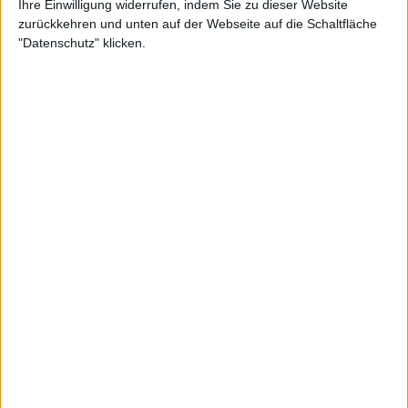
Ihre Einwilligung widerrufen, indem Sie zu dieser Website
zurückkehren und unten auf der Webseite auf die Schaltfläche
"Datenschutz" klicken.
WTA
WTA-Ranglisten-Update: Elena Rybakina rückt an
Sabalenkas Platz 1 der Weltrangliste heran,
während Muchova nach Stuttgarter Finaleinzug
auf die Top 10 zusteuert
20 April 2026