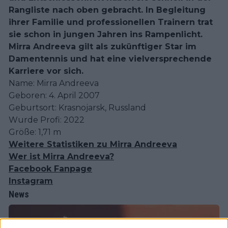
Rangliste nach oben gebracht. In Begleitung
ihrer Familie und professionellen Trainern trat
sie schon in jungen Jahren ins Rampenlicht.
Mirra Andreeva gilt als zukünftiger Star im
Damentennis und hat eine vielversprechende
Karriere vor sich.
Name: Mirra Andreeva
Geboren: 4. April 2007
Geburtsort: Krasnojarsk, Russland
Wurde Profi: 2022
Größe: 1,71 m
Weitere Statistiken zu Mirra Andreeva
Wer ist Mirra Andreeva?
Facebook Fanpage
Instagram
News