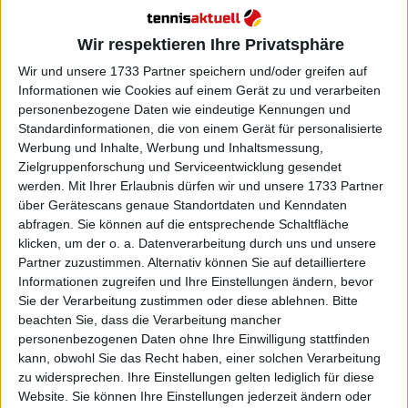
Wir respektieren Ihre Privatsphäre
Wir und unsere 1733 Partner speichern und/oder greifen auf
Informationen wie Cookies auf einem Gerät zu und verarbeiten
personenbezogene Daten wie eindeutige Kennungen und
Standardinformationen, die von einem Gerät für personalisierte
Werbung und Inhalte, Werbung und Inhaltsmessung,
Zielgruppenforschung und Serviceentwicklung gesendet
werden.
Mit Ihrer Erlaubnis dürfen wir und unsere 1733 Partner
über Gerätescans genaue Standortdaten und Kenndaten
abfragen. Sie können auf die entsprechende Schaltfläche
WTA
klicken, um der o. a. Datenverarbeitung durch uns und unsere
Partner zuzustimmen. Alternativ können Sie auf detailliertere
WTA-Ranglisten-Update: Elena Rybakina rückt an
Informationen zugreifen und Ihre Einstellungen ändern, bevor
Sabalenkas Platz 1 der Weltrangliste heran,
Sie der Verarbeitung zustimmen oder diese ablehnen.
Bitte
während Muchova nach Stuttgarter Finaleinzug
beachten Sie, dass die Verarbeitung mancher
auf die Top 10 zusteuert
personenbezogenen Daten ohne Ihre Einwilligung stattfinden
20 April 2026
kann, obwohl Sie das Recht haben, einer solchen Verarbeitung
zu widersprechen. Ihre Einstellungen gelten lediglich für diese
Website. Sie können Ihre Einstellungen jederzeit ändern oder