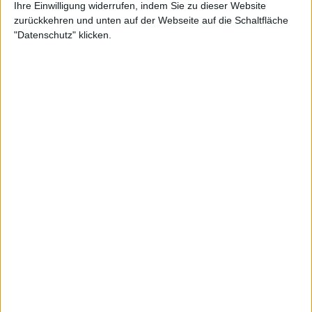
Ihre Einwilligung widerrufen, indem Sie zu dieser Website
zurückkehren und unten auf der Webseite auf die Schaltfläche
"Datenschutz" klicken.
WTA
Sieben in Folge: Elena Rybakina und Marta
Kostyuk verlängern die Serie der Topgesetzten
auf der WTA-Tour
20 April 2026