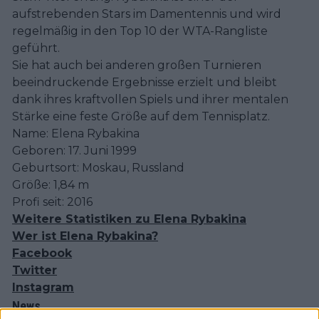
aufstrebenden Stars im Damentennis und wird
regelmäßig in den Top 10 der WTA-Rangliste
geführt.
Sie hat auch bei anderen großen Turnieren
beeindruckende Ergebnisse erzielt und bleibt
dank ihres kraftvollen Spiels und ihrer mentalen
Stärke eine feste Größe auf dem Tennisplatz.
Name: Elena Rybakina
Geboren: 17. Juni 1999
Geburtsort: Moskau, Russland
Größe: 1,84 m
Profi seit: 2016
Weitere Statistiken zu Elena Rybakina
Wer ist Elena Rybakina?
Facebook
Twitter
Instagram
News