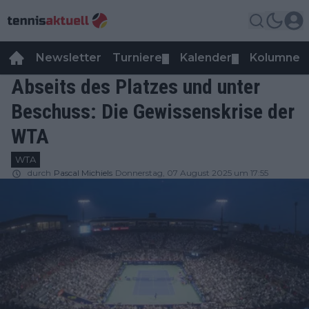
Newsletter
Turniere
Kalender
Kolumnen
▼
▼
Abseits des Platzes und unter
Beschuss: Die Gewissenskrise der
WTA
WTA
durch
Pascal Michiels
Donnerstag, 07 August 2025 um 17:55