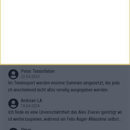
schen Rybakina und Sabalanka toll. Ich war besonders überras
cht, wie viele Fans da waren.
AndreasRichard
02-05-2024
Das Publikum in Madrid ist genauso primitiv wie in Paris. Ich fr
age mich, was solche Leute beim Tennis verloren haben. Sie s
ollten besser zum Fußball gehen, dort sind sie besser aufgeho
Peter Tennisfieber
ben.
22-04-2024
Ihre Bemerkung über den Kommentator hat mich zum Lachen
gebracht. Ein glückliches Lächeln. "..selbst schnellstmöglich na
ch Hause.." 😂🤣🤩
Peter Tennisfieber
22-04-2024
Im Tennissport werden enorme Summen umgesetzt, die jedo
ch anscheinend nicht allzu voreilig ausgegeben werden.
Andreas-LA
19-04-2024
Ich finde es eine Unverschämtheit das Alex Zverev genötigt wi
rd weiterzuspielen, während ein Felix Auger-Alliassime selbstv
erständlich einen Abbruch erhält, weil es ihm natürlich nach sei
Elmar