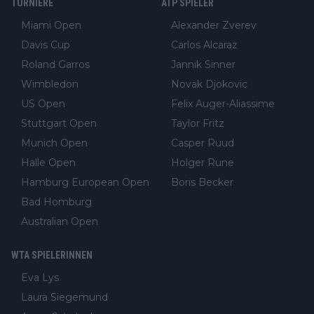
TURNIERE
ATP SPIELER
Miami Open
Alexander Zverev
Davis Cup
Carlos Alcaraz
Roland Garros
Jannik Sinner
Wimbledon
Novak Djokovic
US Open
Felix Auger-Aliassime
Stuttgart Open
Taylor Fritz
Munich Open
Casper Ruud
Halle Open
Holger Rune
Hamburg European Open
Boris Becker
Bad Homburg
Australian Open
WTA SPIELERINNEN
Eva Lys
Laura Siegemund