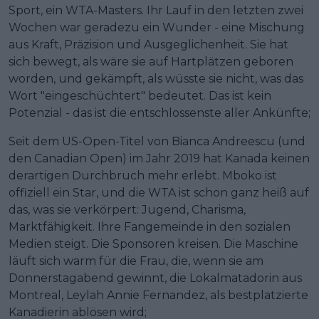
Sport, ein WTA-Masters. Ihr Lauf in den letzten zwei
Wochen war geradezu ein Wunder - eine Mischung
aus Kraft, Präzision und Ausgeglichenheit. Sie hat
sich bewegt, als wäre sie auf Hartplätzen geboren
worden, und gekämpft, als wüsste sie nicht, was das
Wort "eingeschüchtert" bedeutet. Das ist kein
Potenzial - das ist die entschlossenste aller Ankünfte;
Seit dem US-Open-Titel von Bianca Andreescu (und
den Canadian Open) im Jahr 2019 hat Kanada keinen
derartigen Durchbruch mehr erlebt. Mboko ist
offiziell ein Star, und die WTA ist schon ganz heiß auf
das, was sie verkörpert: Jugend, Charisma,
Marktfähigkeit. Ihre Fangemeinde in den sozialen
Medien steigt. Die Sponsoren kreisen. Die Maschine
läuft sich warm für die Frau, die, wenn sie am
Donnerstagabend gewinnt, die Lokalmatadorin aus
Montreal, Leylah Annie Fernandez, als bestplatzierte
Kanadierin ablösen wird;