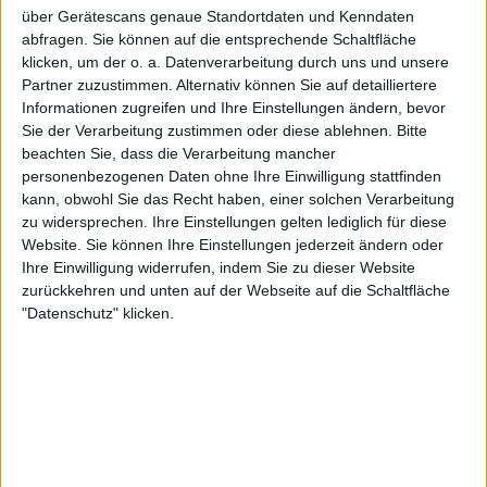
warum dieser kometenhafte Aufstieg mit einem
über Gerätescans genaue Standortdaten und Kenndaten
blinkenden roten Warnlicht einhergehen sollte. Die
abfragen. Sie können auf die entsprechende Schaltfläche
WTA versäumt es nicht nur, ihre Athletinnen zu
klicken, um der o. a. Datenverarbeitung durch uns und unsere
Partner zuzustimmen. Alternativ können Sie auf detailliertere
schützen - sie scheint oft darauf ausgelegt zu sein,
Informationen zugreifen und Ihre Einstellungen ändern, bevor
sie zu brechen.
Sie der Verarbeitung zustimmen oder diese ablehnen.
Bitte
beachten Sie, dass die Verarbeitung mancher
Ein typisches Beispiel: Lesia
personenbezogenen Daten ohne Ihre Einwilligung stattfinden
kann, obwohl Sie das Recht haben, einer solchen Verarbeitung
Tsurenko
zu widersprechen. Ihre Einstellungen gelten lediglich für diese
Website. Sie können Ihre Einstellungen jederzeit ändern oder
Ihre Einwilligung widerrufen, indem Sie zu dieser Website
Sie ist hier in Montréal nicht in der Auslosung. Ich
zurückkehren und unten auf der Webseite auf die Schaltfläche
"Datenschutz" klicken.
habe sie im Laufe der Jahre oft spielen sehen und ihr
Spiel immer bewundert. Ihre Abwesenheit hat nichts
mit einer Verletzung oder ihrem Rücktritt zu tun.
Tsurenko, die nicht nur eine erstaunliche
Tennisspielerin ist, sondern auch ein äußerst
liebenswerter Mensch, hat klar und deutlich gesagt,
dass ihr Geist und ihr Körper nicht in der Lage sind,