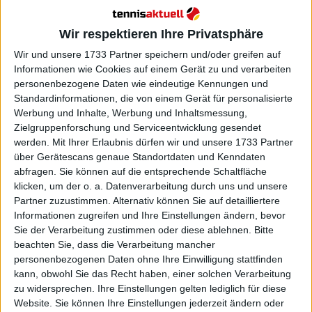
Wir respektieren Ihre Privatsphäre
Wir und unsere 1733 Partner speichern und/oder greifen auf
Informationen wie Cookies auf einem Gerät zu und verarbeiten
personenbezogene Daten wie eindeutige Kennungen und
Standardinformationen, die von einem Gerät für personalisierte
Werbung und Inhalte, Werbung und Inhaltsmessung,
Zielgruppenforschung und Serviceentwicklung gesendet
werden.
Mit Ihrer Erlaubnis dürfen wir und unsere 1733 Partner
über Gerätescans genaue Standortdaten und Kenndaten
ATP
abfragen. Sie können auf die entsprechende Schaltfläche
klicken, um der o. a. Datenverarbeitung durch uns und unsere
„Er ist noch jung genug, das zu drehen, wenn er
Partner zuzustimmen. Alternativ können Sie auf detailliertere
es wirklich will...“ – Boris Becker stellt Stefanos
Informationen zugreifen und Ihre Einstellungen ändern, bevor
Tsitsipas’ „Profi-Leben“ infrage, als er in der
Sie der Verarbeitung zustimmen oder diese ablehnen.
Bitte
Weltrangliste auf ein neues Tief fällt
beachten Sie, dass die Verarbeitung mancher
16 April 2026
personenbezogenen Daten ohne Ihre Einwilligung stattfinden
kann, obwohl Sie das Recht haben, einer solchen Verarbeitung
zu widersprechen. Ihre Einstellungen gelten lediglich für diese
Website. Sie können Ihre Einstellungen jederzeit ändern oder