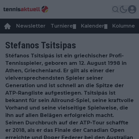
Newsletter
Turniere
Kalender
Kolumnen
▼
▼
Stefanos Tsitsipas
Stéfanos Tsitsipás ist ein griechischer Profi-
Tennisspieler, geboren am 12. August 1998 in
Athen, Griechenland. Er gilt als einer der
vielversprechendsten Spieler seiner
Generation und ist schnell an die Spitze der
ATP-Rangliste aufgestiegen. Tsitsipás ist
bekannt für sein Allround-Spiel, seine kraftvolle
Vorhand und seine vielseitige Spielweise, die
ihn auf allen Belägen erfolgreich macht.
Seinen Durchbruch auf der ATP-Tour schaffte
er 2018, als er das Finale der Canadian Open
erreichte und Roger Federer bei den Australian