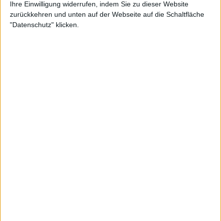
Ihre Einwilligung widerrufen, indem Sie zu dieser Website
zurückkehren und unten auf der Webseite auf die Schaltfläche
"Datenschutz" klicken.
ATP
„Ich akzeptiere meine aktuelle Position“:
Stefanos Tsitsipas steht nach der Match-
Unterbrechung in Munich vor einem Neustart
15 April 2026