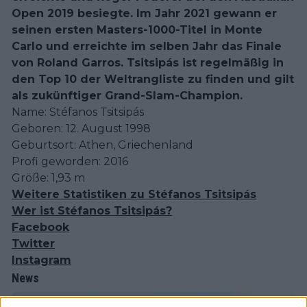
Open 2019 besiegte. Im Jahr 2021 gewann er
seinen ersten Masters-1000-Titel in Monte
Carlo und erreichte im selben Jahr das Finale
von Roland Garros. Tsitsipás ist regelmäßig in
den Top 10 der Weltrangliste zu finden und gilt
als zukünftiger Grand-Slam-Champion.
Name: Stéfanos Tsitsipás
Geboren: 12. August 1998
Geburtsort: Athen, Griechenland
Profi geworden: 2016
Größe: 1,93 m
Weitere Statistiken zu Stéfanos Tsitsipás
Wer ist Stéfanos Tsitsipás?
Facebook
Twitter
Instagram
News