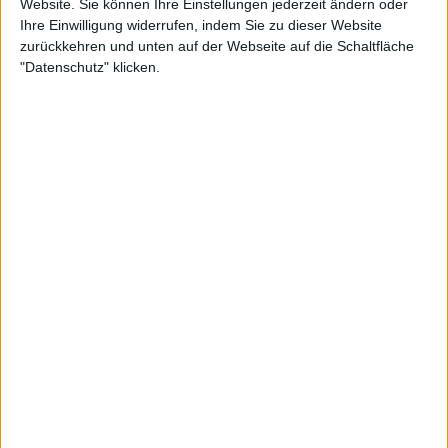
Website. Sie können Ihre Einstellungen jederzeit ändern oder
Ihre Einwilligung widerrufen, indem Sie zu dieser Website
zurückkehren und unten auf der Webseite auf die Schaltfläche
"Datenschutz" klicken.
Tschechische Republik peilt die WTA Finals an,
während das Event Riad nach 2026 verlassen wird
0
Apr 20, 15:00
Jack Draper verpasst Madrid und Rom –