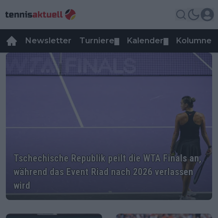
Newsletter
Turniere
Kalender
Kolumnen
▼
▼
WTA
Tschechische Republik peilt die WTA Finals an,
während das Event Riad nach 2026 verlassen wird
Tschechische Republik peilt die WTA Finals an,
während das Event Riad nach 2026 verlassen
wird