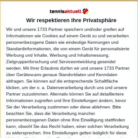
Wir respektieren Ihre Privatsphäre
Wir und unsere 1733 Partner speichern und/oder greifen auf
Monte-Carlo Masters 2026: Ergebnisse, Auslosung,
Informationen wie Cookies auf einem Gerät zu und verarbeiten
Spielplan, Meldeliste, Preisgeld und Prognosen
personenbezogene Daten wie eindeutige Kennungen und
0
Apr 12, 17:37
Standardinformationen, die von einem Gerät für personalisierte
Werbung und Inhalte, Werbung und Inhaltsmessung,
Zielgruppenforschung und Serviceentwicklung gesendet
Upper Austria Ladies Linz 2026: Ergebnisse,
werden.
Mit Ihrer Erlaubnis dürfen wir und unsere 1733 Partner
Auslosung, Spielplan, Meldeliste, Preisgeld und
über Gerätescans genaue Standortdaten und Kenndaten
Prognosen
abfragen. Sie können auf die entsprechende Schaltfläche
0
Apr 12, 16:13
klicken, um der o. a. Datenverarbeitung durch uns und unsere
Partner zuzustimmen. Alternativ können Sie auf detailliertere
„Wir werden Madrid und Rom gemeinsam spielen“:
Informationen zugreifen und Ihre Einstellungen ändern, bevor
Diana Shnaider bestätigt erneute Doppel-
Sie der Verarbeitung zustimmen oder diese ablehnen.
Bitte
Partnerschaft mit Mirra Andreeva
beachten Sie, dass die Verarbeitung mancher
0
Apr 20, 16:30
personenbezogenen Daten ohne Ihre Einwilligung stattfinden
kann, obwohl Sie das Recht haben, einer solchen Verarbeitung
zu widersprechen. Ihre Einstellungen gelten lediglich für diese