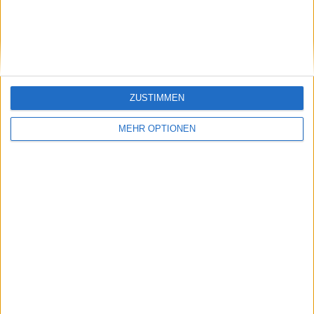
während Arthur Fils auftrumpft
0
Apr 20, 11:15
„Du wolltest es unbedingt“: Karolina Muchova
scherzt über den zweiten Porsche, während
Rybakina das Finale in Stuttgart dominiert
0
Apr 20, 10:30
ZUSTIMMEN
„Arthur Fils kann Alcaraz und Sinner herausfordern“:
MEHR OPTIONEN
Boris Becker nennt drei künftige Grand-Slam-
Herausforderer
0
Apr 20, 9:00
Mehr Artikel