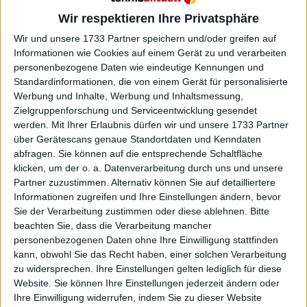
Bartkowicz, Kristy Pigeon, Judy Dalton, Valerie
Wir respektieren Ihre Privatsphäre
Ziegenfuss und Julie Heldman gehörten), der von
Wir und unsere 1733 Partner speichern und/oder greifen auf
Philip Morris gesponsert und von Gladys Heldman,
Informationen wie Cookies auf einem Gerät zu und verarbeiten
einer Freundin von Billie Jean King, organisiert
personenbezogene Daten wie eindeutige Kennungen und
wurde. Die WTA Tour hatte zum Ziel, eine
Standardinformationen, die von einem Gerät für personalisierte
Werbung und Inhalte, Werbung und Inhaltsmessung,
einheitliche und konsistente Struktur für das
Zielgruppenforschung und Serviceentwicklung gesendet
Damentennis bereitzustellen, mit einem klaren
werden.
Mit Ihrer Erlaubnis dürfen wir und unsere 1733 Partner
Ranglistensystem, einem standardisierten Kalender
über Gerätescans genaue Standortdaten und Kenndaten
und einer gerechten Verteilung der Preisgelder.
abfragen. Sie können auf die entsprechende Schaltfläche
WTA Tour Turniere
klicken, um der o. a. Datenverarbeitung durch uns und unsere
Partner zuzustimmen. Alternativ können Sie auf detailliertere
Informationen zugreifen und Ihre Einstellungen ändern, bevor
Die WTA Tour besteht aus vier Stufen von
Sie der Verarbeitung zustimmen oder diese ablehnen.
Bitte
Turnieren: Grand Slam, Premier Mandatory,
beachten Sie, dass die Verarbeitung mancher
Premier 5 und International. Die Grand Slams sind
personenbezogenen Daten ohne Ihre Einwilligung stattfinden
die vier prestigeträchtigsten Veranstaltungen im
kann, obwohl Sie das Recht haben, einer solchen Verarbeitung
Tennis, organisiert von der ITF: die Australian Open,
zu widersprechen. Ihre Einstellungen gelten lediglich für diese
die French Open, Wimbledon und die US Open. Die
Website. Sie können Ihre Einstellungen jederzeit ändern oder
Ihre Einwilligung widerrufen, indem Sie zu dieser Website
Premier Mandatory sind vier Elite-Turniere, bei