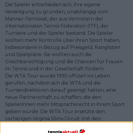
Die Spieler entschieden sich, ihre eigene
Vereinigung zu gründen, unabhängig vom
Männer-Tennisrat, der aus Vertretern der
Internationalen Tennis Föderation (ITF), der
Turniere und der Spieler bestand. Die Spieler
wollten mehr Kontrolle über ihren Sport haben,
insbesondere in Bezug auf Preisgeld, Ranglisten
und Spielpläne. Sie wollten auch die
Gleichberechtigung und die Chancen für Frauen
im Tennis und in der Gesellschaft fördern.
Die WTA Tour wurde 1990 offiziell ins Leben
gerufen, nachdem sich die WTA und die
Turnierdirektoren darauf geeinigt hatten, eine
neue Partnerschaft zu schaffen, die den
Spielerinnen mehr Mitspracherecht in ihrem Sport
geben würde. Die WTA Tour ersetzte den
vorherigen Virginia Slims Circuit (mit den
sogenannten Original 9, zu denen Billie Jean King,
Rosie Casals, Nancy Richey, Kerry Melville, Peaches