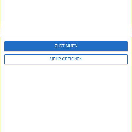
Tschechische Republik peilt die WTA Finals an,
während das Event Riad nach 2026 verlassen wird
20 April 2026
ZUSTIMMEN
MEHR OPTIONEN
WTA
WTA-Ranglisten-Update: Elena Rybakina rückt an
Sabalenkas Platz 1 der Weltrangliste heran,
während Muchova nach Stuttgarter Finaleinzug