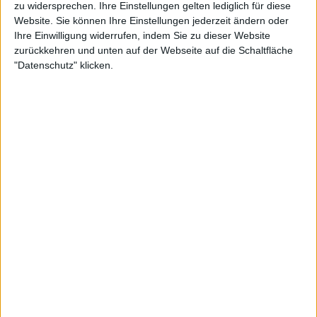
Zeit verdient hat, denn es folgt bald ein weiteres
zu widersprechen. Ihre Einstellungen gelten lediglich für diese
1000er-Turnier in Cincinnati, bevor die US Open in
Website. Sie können Ihre Einstellungen jederzeit ändern oder
Ihre Einwilligung widerrufen, indem Sie zu dieser Website
Flushing Meadows beginnen. Shelton hat gezeigt,
zurückkehren und unten auf der Webseite auf die Schaltfläche
dass er eine Kraft ist, mit der man rechnen muss.
"Datenschutz" klicken.
Trotz eines Halbfinales in Stuttgart gab es zu
Beginn der Rasensaison besorgniserregende
Anzeichen für Shelton, als er in Queens und
Mallorca in der ersten Runde scheiterte. Trotzdem
ließ er sich davon nicht von seiner Wimbledon-
Kampagne abhalten und verlor im Viertelfinale
gegen den späteren Sieger Jannik Sinner, bevor er
in Washington im Halbfinale gegen Alejandro
Davidovich Fokina unterlag.