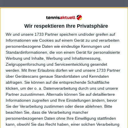
Wir respektieren Ihre Privatsphäre
Wir und unsere 1733 Partner speichern und/oder greifen auf
Shelton zementiert sich unter
Informationen wie Cookies auf einem Gerät zu und verarbeiten
personenbezogene Daten wie eindeutige Kennungen und
den besten
Standardinformationen, die von einem Gerät für personalisierte
Werbung und Inhalte, Werbung und Inhaltsmessung,
Zielgruppenforschung und Serviceentwicklung gesendet
Diese Woche könnte der Wendepunkt in der
werden.
Mit Ihrer Erlaubnis dürfen wir und unsere 1733 Partner
Karriere des jungen Amerikaners sein, der konstant
über Gerätescans genaue Standortdaten und Kenndaten
abfragen. Sie können auf die entsprechende Schaltfläche
gute Leistungen zeigt und große Namen hinter sich
klicken, um der o. a. Datenverarbeitung durch uns und unsere
lässt. Er könnte sie nicht nur mit seinem ersten 1000-
Partner zuzustimmen. Alternativ können Sie auf detailliertere
Sieg und dritten Titel beenden, sondern auch
Informationen zugreifen und Ihre Einstellungen ändern, bevor
Djokovic in der ATP-Rangliste überholen und auf
Sie der Verarbeitung zustimmen oder diese ablehnen.
Bitte
Platz sechs aufsteigen.
beachten Sie, dass die Verarbeitung mancher
personenbezogenen Daten ohne Ihre Einwilligung stattfinden
Das ist das Mindeste, was er vor einer arbeitsreichen
kann, obwohl Sie das Recht haben, einer solchen Verarbeitung