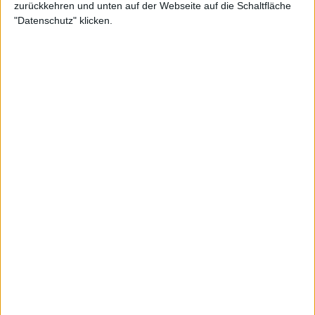
zurückkehren und unten auf der Webseite auf die Schaltfläche
"Datenschutz" klicken.
ATP
Ehemaliger US-Open-Sieger Dominic Thiem
deutet neues Kapitel nach der ATP-Karriere an:
„Meine Reise wird auf neue Weise weitergehen“
19 März 2026