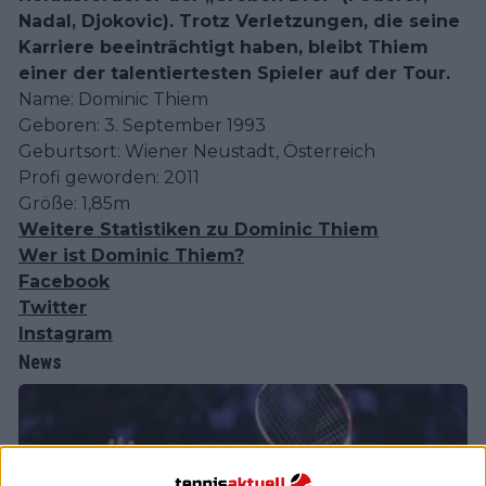
Nadal, Djokovic). Trotz Verletzungen, die seine
Karriere beeinträchtigt haben, bleibt Thiem
einer der talentiertesten Spieler auf der Tour.
Name: Dominic Thiem
Geboren: 3. September 1993
Geburtsort: Wiener Neustadt, Österreich
Profi geworden: 2011
Größe: 1,85m
Weitere Statistiken zu Dominic Thiem
Wer ist Dominic Thiem?
Facebook
Twitter
Instagram
News