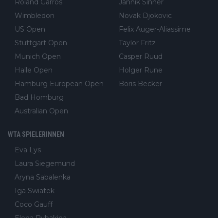
Roland Garros
Jannik Sinner
Wimbledon
Novak Djokovic
US Open
Felix Auger-Aliassime
Stuttgart Open
Taylor Fritz
Munich Open
Casper Ruud
Halle Open
Holger Rune
Hamburg European Open
Boris Becker
Bad Homburg
Australian Open
WTA SPIELERINNEN
Eva Lys
Laura Siegemund
Aryna Sabalenka
Iga Swiatek
Coco Gauff
Elena Rybakina