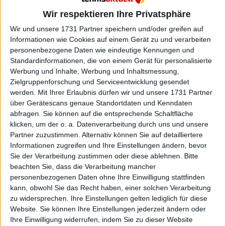
Wir respektieren Ihre Privatsphäre
Wir und unsere 1731 Partner speichern und/oder greifen auf
Informationen wie Cookies auf einem Gerät zu und verarbeiten
personenbezogene Daten wie eindeutige Kennungen und
Standardinformationen, die von einem Gerät für personalisierte
Werbung und Inhalte, Werbung und Inhaltsmessung,
Zielgruppenforschung und Serviceentwicklung gesendet
ATP
werden.
Mit Ihrer Erlaubnis dürfen wir und unsere 1731 Partner
„Ich stürzte auf den Boden der Realität“: Dominic
über Gerätescans genaue Standortdaten und Kenndaten
Thiem blickt auf den Titel bei den US Open und
abfragen. Sie können auf die entsprechende Schaltfläche
familiäre Opfer zurück
klicken, um der o. a. Datenverarbeitung durch uns und unsere
Partner zuzustimmen. Alternativ können Sie auf detailliertere
17 April 2026
Informationen zugreifen und Ihre Einstellungen ändern, bevor
Sie der Verarbeitung zustimmen oder diese ablehnen.
Bitte
beachten Sie, dass die Verarbeitung mancher
personenbezogenen Daten ohne Ihre Einwilligung stattfinden
kann, obwohl Sie das Recht haben, einer solchen Verarbeitung
zu widersprechen. Ihre Einstellungen gelten lediglich für diese
Website. Sie können Ihre Einstellungen jederzeit ändern oder
Ihre Einwilligung widerrufen, indem Sie zu dieser Website