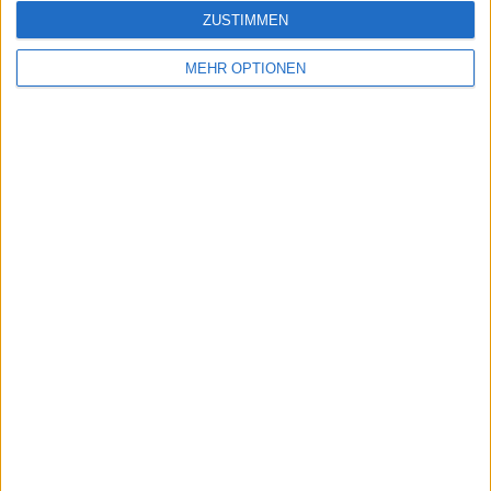
ZUSTIMMEN
MEHR OPTIONEN
Vorheriger Artikel
Nächster Artikel
"Jeder Spieler hat
Mirra Andreeva
eine Schraube locker"
gewinnt
- Alejandro Davidovich
Geschwisterduell bei
Fokina über seine
den Stuttgart Open –
launische Art auf dem
ältere Schwester
Platz
Erika Andreeva muss
verletzt aufgeben