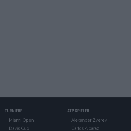
TURNIERE
ATP SPIELER
Miami Open
Alexander Zverev
Davis Cup
Carlos Alcaraz