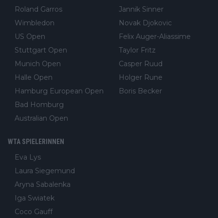
Roland Garros
Jannik Sinner
Wimbledon
Novak Djokovic
US Open
Felix Auger-Aliassime
Stuttgart Open
Taylor Fritz
Munich Open
Casper Ruud
Halle Open
Holger Rune
Hamburg European Open
Boris Becker
Bad Homburg
Australian Open
WTA SPIELERINNEN
Eva Lys
Laura Siegemund
Aryna Sabalenka
Iga Swiatek
Coco Gauff