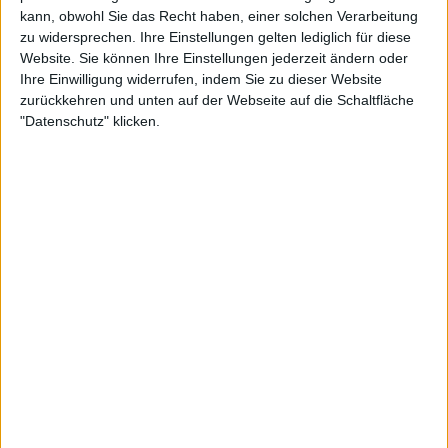
kann, obwohl Sie das Recht haben, einer solchen Verarbeitung
zu widersprechen. Ihre Einstellungen gelten lediglich für diese
Website. Sie können Ihre Einstellungen jederzeit ändern oder
Ihre Einwilligung widerrufen, indem Sie zu dieser Website
zurückkehren und unten auf der Webseite auf die Schaltfläche
"Datenschutz" klicken.
Weiterlesen
TV GUIDE: So sehen Sie die BMW
Munich Open mit Alexander
Zverev, Ben Shelton und Jakub
Mensik
"Mensik und Fonseca sind fantastisch“, sagte Thiem.
"Ich schaue ihnen unheimlich gerne zu. Sie haben es
im Grunde schon geschafft. Es steht außer Frage,