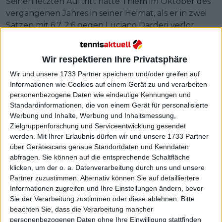
Seinen letzten Auftritt hatte Thiem im Oktober des
vergangenen Jahres in seiner Heimat, als er in zwei
Sätzen mit 6:7, 2:6 gegen Luciano Darderi verlor.
Thiem wurde kürzlich in einem Bericht von
Tennis.com zitiert, in dem er zwei Nachwuchsspieler
Wir respektieren Ihre Privatsphäre
nannte, denen er besonders gerne zuschaut. Der
Wir und unsere 1733 Partner speichern und/oder greifen auf
ehemalige US Open-Sieger erklärte, dass er ein
Informationen wie Cookies auf einem Gerät zu und verarbeiten
großer Fan des Brasilianers
Joao Fonseca
und des
personenbezogene Daten wie eindeutige Kennungen und
Tschechen
Jakub Mensik
sei – und dass er den
Standardinformationen, die von einem Gerät für personalisierte
Werbung und Inhalte, Werbung und Inhaltsmessung,
beiden "jede Woche“ zusehen könne.
Zielgruppenforschung und Serviceentwicklung gesendet
werden.
Mit Ihrer Erlaubnis dürfen wir und unsere 1733 Partner
über Gerätescans genaue Standortdaten und Kenndaten
abfragen. Sie können auf die entsprechende Schaltfläche
klicken, um der o. a. Datenverarbeitung durch uns und unsere
Partner zuzustimmen. Alternativ können Sie auf detailliertere
Informationen zugreifen und Ihre Einstellungen ändern, bevor
Sie der Verarbeitung zustimmen oder diese ablehnen.
Bitte
beachten Sie, dass die Verarbeitung mancher
personenbezogenen Daten ohne Ihre Einwilligung stattfinden