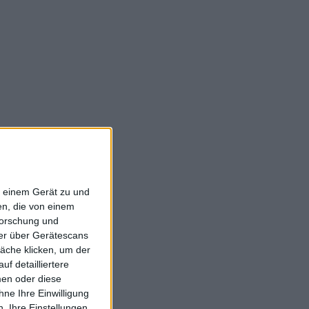
f einem Gerät zu und
n, die von einem
forschung und
ner über Gerätescans
äche klicken, um der
f detailliertere
men oder diese
ne Ihre Einwilligung
. Ihre Einstellungen