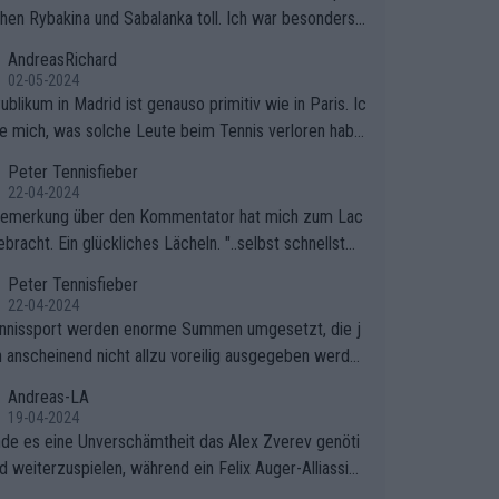
hen Rybakina und Sabalanka toll. Ich war besonders ü
scht, wie viele Fans da waren.
AndreasRichard
02-05-2024
blikum in Madrid ist genauso primitiv wie in Paris. Ic
ge mich, was solche Leute beim Tennis verloren habe
e sollten besser zum Fußball gehen, dort sind sie bess
Peter Tennisfieber
fgehoben.
22-04-2024
Bemerkung über den Kommentator hat mich zum Lac
bracht. Ein glückliches Lächeln. "..selbst schnellstmö
 nach Hause.." 😂🤣🤩
Peter Tennisfieber
22-04-2024
nnissport werden enorme Summen umgesetzt, die j
 anscheinend nicht allzu voreilig ausgegeben werde
Andreas-LA
19-04-2024
inde es eine Unverschämtheit das Alex Zverev genöti
rd weiterzuspielen, während ein Felix Auger-Alliassim
bstverständlich einen Abbruch erhält, weil es ihm natü