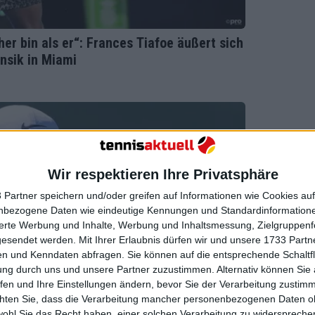
er bin als er“: Frances Tiafoe äußert sich
sik in Miami
Wir respektieren Ihre Privatsphäre
 Partner speichern und/oder greifen auf Informationen wie Cookies au
nbezogene Daten wie eindeutige Kennungen und Standardinformatione
sierte Werbung und Inhalte, Werbung und Inhaltsmessung, Zielgruppen
gesendet werden.
Mit Ihrer Erlaubnis dürfen wir und unsere 1733 Part
n und Kenndaten abfragen. Sie können auf die entsprechende Schaltfl
ung durch uns und unsere Partner zuzustimmen. Alternativ können Sie au
fen und Ihre Einstellungen ändern, bevor Sie der Verarbeitung zustim
chten Sie, dass die Verarbeitung mancher personenbezogenen Daten oh
wohl Sie das Recht haben, einer solchen Verarbeitung zu widersprechen