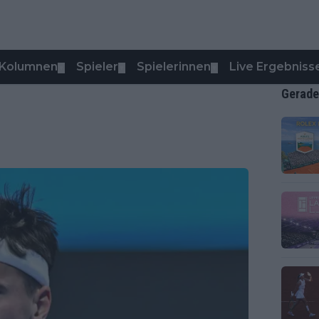
Kolumnen
Spieler
Spielerinnen
Live Ergebniss
▼
▼
▼
Gerade