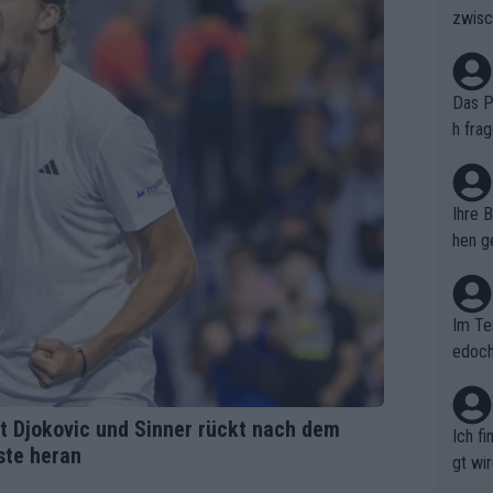
zwisc
berra
Das Pu
h fra
n. Si
er au
Ihre 
hen ge
glich
Im Te
edoch
n.
lt Djokovic und Sinner rückt nach dem
Ich f
ste heran
gt wi
e sel