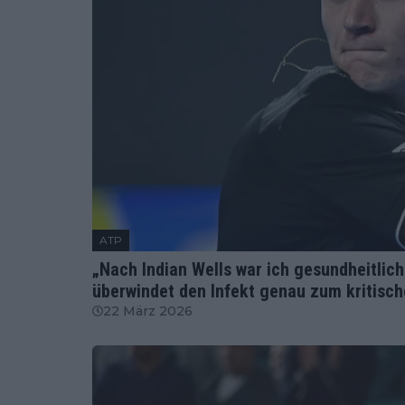
ATP
„Nach Indian Wells war ich gesundheitli
überwindet den Infekt genau zum kritisch
22 März 2026