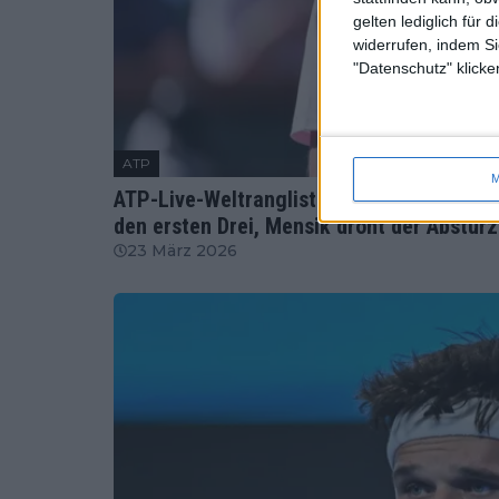
gelten lediglich für 
widerrufen, indem Si
"Datenschutz" klicke
ATP
M
ATP-Live-Weltrangliste: Sinner will zu Al
den ersten Drei, Mensik droht der Absturz
23 März 2026