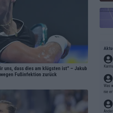
Aktu
Karma
 uns, dass dies am klügsten ist“ – Jakub
 wegen Fußinfektion zurück
Was w
nie er
Ergebn
Ander