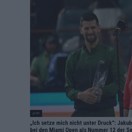
ATP
„Ich setze mich nicht unter Druck“: Jakub
bei den Miami Open als Nummer 12 der Se