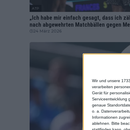
ATP
„Ich habe mir einfach gesagt, dass ich zäh
nach abgewehrten Matchbällen gegen Men
24 März 2026
Wir und unsere 1733
verarbeiten persone
Gerät für personali
Serviceentwicklung 
genaue Standortdate
o. a. Datenverarbeit
Informationen zugrei
ablehnen.
Bitte bea
stattfinden kann, ob