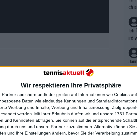
ch a
Ich 
ird 
vers
eine
r in
Jann
em i
merk
eite
Wir respektieren Ihre Privatsphäre
Dopp
t, a
n si
 Partner speichern und/oder greifen auf Informationen wie Cookies au
Wört
mmen
nbezogene Daten wie eindeutige Kennungen und Standardinformatione
B. C
nt. 
sierte Werbung und Inhalte, Werbung und Inhaltsmessung, Zielgruppen
ause
gesendet werden.
Mit Ihrer Erlaubnis dürfen wir und unsere 1731 Part
ient
Dopp
on v
n und Kenndaten abfragen. Sie können auf die entsprechende Schaltfl
ewon
mmen
ung durch uns und unsere Partner zuzustimmen. Alternativ können Sie au
Fina
Genr
fen und Ihre Einstellungen ändern, bevor Sie der Verarbeitung zustim
kel 