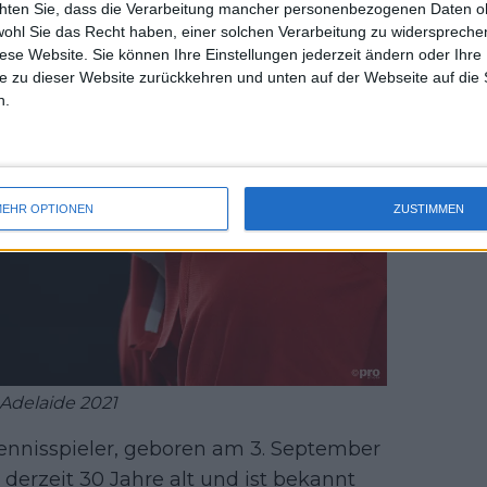
chten Sie, dass die Verarbeitung mancher personenbezogenen Daten oh
uss 
wohl Sie das Recht haben, einer solchen Verarbeitung zu widersprechen
mal 
diese Website. Sie können Ihre Einstellungen jederzeit ändern oder Ihre 
des 
e zu dieser Website zurückkehren und unten auf der Webseite auf die 
n.
EHR OPTIONEN
ZUSTIMMEN
Adelaide 2021
 Tennisspieler, geboren am 3. September
t derzeit 30 Jahre alt und ist bekannt