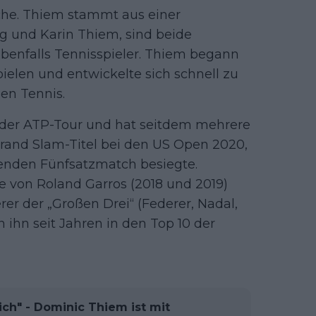
Asche. Thiem stammt aus einer
ng und Karin Thiem, sind beide
 ebenfalls Tennisspieler. Thiem begann
elen und entwickelte sich schnell zu
len Tennis.
 der ATP-Tour und hat seitdem mehrere
Grand Slam-Titel bei den US Open 2020,
nden Fünfsatzmatch besiegte.
e von Roland Garros (2018 und 2019)
rer der „Großen Drei“ (Federer, Nadal,
n ihn seit Jahren in den Top 10 der
mich" - Dominic Thiem ist mit