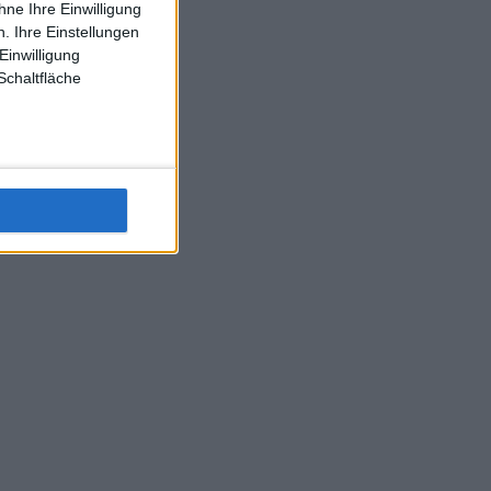
ne Ihre Einwilligung
J-L-Struff wahrscheinlich morge 3 Spiele absolvieren (2.
. Ihre Einstellungen
Einzel 1x Doppel) dank der hervorragenden Unterstützung
Einwilligung
Kommentators für F-A-A
Schaltfläche