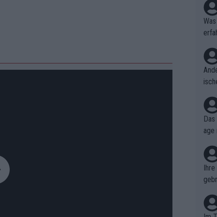
Was 
erfa
niss
Ande
isch
cht,
Das 
age 
ollt
ben.
Ihre
gebr
ch H
Im T