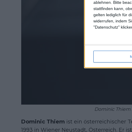
ablehnen.
Bitte bea
stattfinden kann, ob
gelten lediglich für 
widerrufen, indem Si
"Datenschutz" klicke
M
Dominic Thiem 
Dominic Thiem
ist ein österreichischer
1993 in Wiener Neustadt, Österreich. Er is