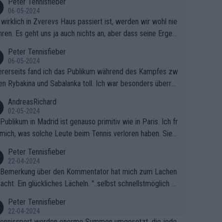
Peter Tennisfieber
06-05-2024
wirklich in Zverevs Haus passiert ist, werden wir wohl nie
hren. Es geht uns ja auch nichts an, aber dass seine Ergeb
e in letzter Zeit gelitten haben, ist ganz klar.
Peter Tennisfieber
06-05-2024
rerseits fand ich das Publikum während des Kampfes zw
en Rybakina und Sabalanka toll. Ich war besonders überras
 wie viele Fans da waren.
AndreasRichard
02-05-2024
Publikum in Madrid ist genauso primitiv wie in Paris. Ich fr
mich, was solche Leute beim Tennis verloren haben. Sie s
en besser zum Fußball gehen, dort sind sie besser aufgeho
Peter Tennisfieber
22-04-2024
 Bemerkung über den Kommentator hat mich zum Lachen
acht. Ein glückliches Lächeln. "..selbst schnellstmöglich na
ause.." 😂🤣🤩
Peter Tennisfieber
22-04-2024
ennissport werden enorme Summen umgesetzt, die jedo