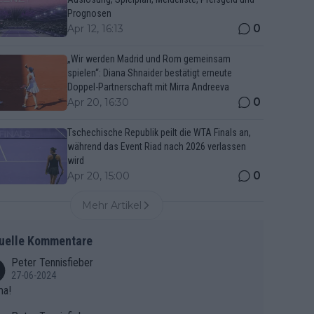
Prognosen
0
Apr 12, 16:13
„Wir werden Madrid und Rom gemeinsam
spielen“: Diana Shnaider bestätigt erneute
Doppel-Partnerschaft mit Mirra Andreeva
0
Apr 20, 16:30
Tschechische Republik peilt die WTA Finals an,
während das Event Riad nach 2026 verlassen
wird
0
Apr 20, 15:00
Mehr Artikel
uelle Kommentare
Peter Tennisfieber
27-06-2024
ma!