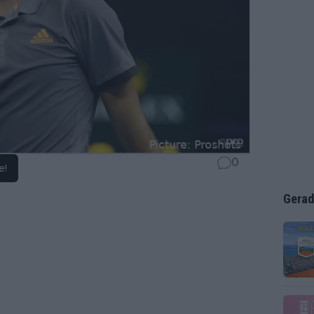
0
e!
Gerad