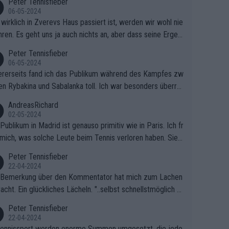
Peter Tennisfieber
06-05-2024
wirklich in Zverevs Haus passiert ist, werden wir wohl nie
hren. Es geht uns ja auch nichts an, aber dass seine Ergeb
e in letzter Zeit gelitten haben, ist ganz klar.
Peter Tennisfieber
06-05-2024
rerseits fand ich das Publikum während des Kampfes zw
en Rybakina und Sabalanka toll. Ich war besonders überras
 wie viele Fans da waren.
AndreasRichard
02-05-2024
Publikum in Madrid ist genauso primitiv wie in Paris. Ich fr
mich, was solche Leute beim Tennis verloren haben. Sie s
en besser zum Fußball gehen, dort sind sie besser aufgeho
Peter Tennisfieber
22-04-2024
 Bemerkung über den Kommentator hat mich zum Lachen
acht. Ein glückliches Lächeln. "..selbst schnellstmöglich na
ause.." 😂🤣🤩
Peter Tennisfieber
22-04-2024
ennissport werden enorme Summen umgesetzt, die jedo