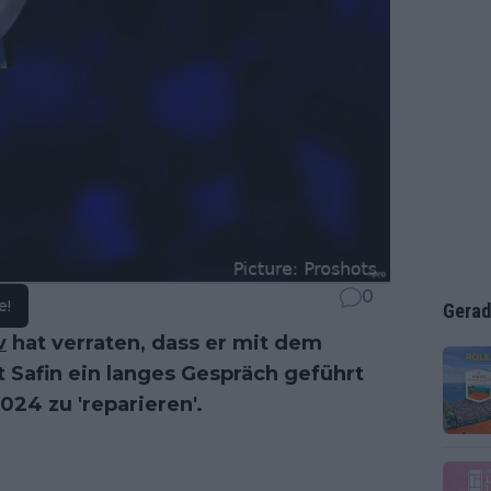
0
e!
Gerad
v
hat verraten, dass er mit dem
 Safin ein langes Gespräch geführt
24 zu 'reparieren'.