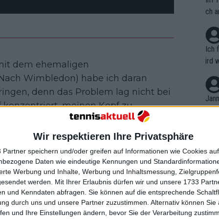
ch a
Ich 
ird 
 mit dem ehemaligen
vers
"(Nach Wimbledon) habe ich daran
eine
ringen, denn das Problem lag nicht bei
r in
Jann
 konzentriert, meinen Kopf zu
em i
ch anhören, aber das habe ich alles
merk
eite
gendwie in Kontakt gekommen, und das
Wir respektieren Ihre Privatsphäre
Dopp
t, a
rer Dank gilt ihm."
n si
 Partner speichern und/oder greifen auf Informationen wie Cookies au
Wört
mmen
nbezogene Daten wie eindeutige Kennungen und Standardinformatione
B. C
nter sich. Er gewann die Madrid Open,
nt. 
sierte Werbung und Inhalte, Werbung und Inhaltsmessung, Zielgruppen
ause
sime im Finale mit 4:6, 7:5, 7:5 besiegt
gesendet werden.
Mit Ihrer Erlaubnis dürfen wir und unsere 1733 Part
ient
Dopp
on v
n und Kenndaten abfragen. Sie können auf die entsprechende Schaltfl
dieser Saison war. Außerdem stand er im
ewon
mmen
ung durch uns und unsere Partner zuzustimmen. Alternativ können Sie au
Fina
ps, wo er gegen Alexander Bublik mit
Genr
fen und Ihre Einstellungen ändern, bevor Sie der Verarbeitung zustim
kel 