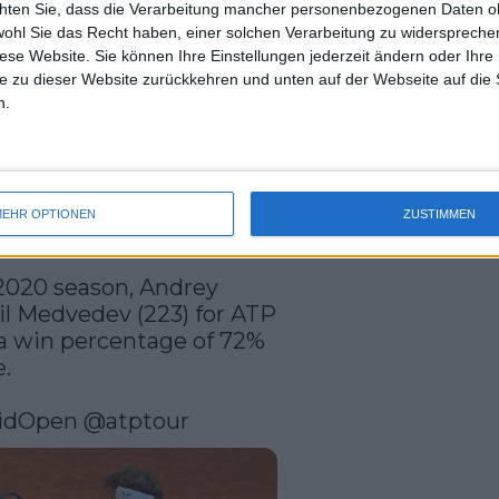
t bei einem Grand Slam-Turnier hatte
chten Sie, dass die Verarbeitung mancher personenbezogenen Daten oh
uss 
wohl Sie das Recht haben, einer solchen Verarbeitung zu widersprechen
Viertelfinale gegen den italienischen
mal 
diese Website. Sie können Ihre Einstellungen jederzeit ändern oder Ihre 
des 
, 7:6, 6:3 ausschied. Er wird nun an den
e zu dieser Website zurückkehren und unten auf der Webseite auf die 
m Dienstag im Achtelfinale auf Camilo
n.
EHR OPTIONEN
ZUSTIMMEN
 2020 season, Andrey 
iil Medvedev (223) for ATP 
a win percentage of 72% 
 

idOpen
@atptour