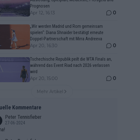
Prognosen
0
Apr 12, 16:13
„Wir werden Madrid und Rom gemeinsam
spielen“: Diana Shnaider bestätigt erneute
Doppel-Partnerschaft mit Mirra Andreeva
0
Apr 20, 16:30
Tschechische Republik peilt die WTA Finals an,
während das Event Riad nach 2026 verlassen
wird
0
Apr 20, 15:00
Mehr Artikel
uelle Kommentare
Peter Tennisfieber
27-06-2024
ma!