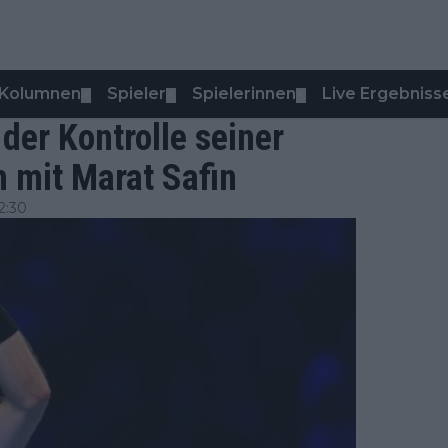
Kolumnen
Spieler
Spielerinnen
Live Ergebniss
▼
▼
▼
der Kontrolle seiner
 mit Marat Safin
2:30