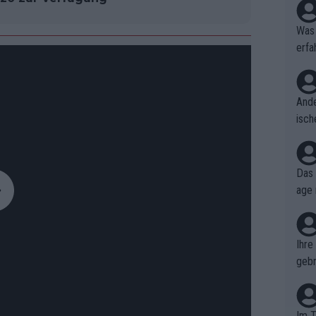
Was 
erfa
niss
Ande
isch
cht,
Das 
age 
ollt
ben.
Ihre
gebr
ch H
Im T