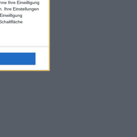
ne Ihre Einwilligung
J-L-Struff wahrscheinlich morge 3 Spiele absolvieren (2.
. Ihre Einstellungen
Einzel 1x Doppel) dank der hervorragenden Unterstützung
Einwilligung
Kommentators für F-A-A
Schaltfläche