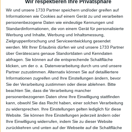
Wir respektieren Ihre Privatsphäre
ersten Satz noch mehr zu beeilen. Am Ende hieß es
7:6 (0) und 6:4 für den Warsteiner.
Wir und unsere 1733 Partner speichern und/oder greifen auf
Informationen wie Cookies auf einem Gerät zu und verarbeiten
Weiterlesen
personenbezogene Daten wie eindeutige Kennungen und
Standardinformationen, die von einem Gerät für personalisierte
PREISGELD und Punkteverteilung
Werbung und Inhalte, Werbung und Inhaltsmessung,
Zielgruppenforschung und Serviceentwicklung gesendet
BMW Munich Open 2024 mit
werden.
Mit Ihrer Erlaubnis dürfen wir und unsere 1733 Partner
579.320 € im Preispool
über Gerätescans genaue Standortdaten und Kenndaten
abfragen. Sie können auf die entsprechende Schaltfläche
klicken, um der o. a. Datenverarbeitung durch uns und unsere
Partner zuzustimmen. Alternativ können Sie auf detailliertere
Informationen zugreifen und Ihre Einstellungen ändern, bevor
Sie der Verarbeitung zustimmen oder diese ablehnen.
Bitte
beachten Sie, dass die Verarbeitung mancher
personenbezogenen Daten ohne Ihre Einwilligung stattfinden
kann, obwohl Sie das Recht haben, einer solchen Verarbeitung
zu widersprechen. Ihre Einstellungen gelten lediglich für diese
Website. Sie können Ihre Einstellungen jederzeit ändern oder
Ihre Einwilligung widerrufen, indem Sie zu dieser Website
zurückkehren und unten auf der Webseite auf die Schaltfläche