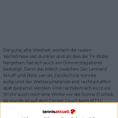
Die gute, alte Weisheit, wonach die realen
Verhältnisse viel dunkler sind als dies die TV-Bilder
hergeben, hat sich auch am Donnerstagabend
bestätigt. Denn das Match zwischen Jan-Lennard
Struff und Botic van de Zandschulp konnte
aufgrund der Wetterumstände erst rechtschaffen
spät gestartet werden. Und nachdem sich kurz vor
19 Uhr auch noch eine Wolke vor die Sonne (!) schob,
da wurde es auf dem Center Court beim MTTC
Iphitos so richtig finster. Was Struff zum Anlass
nahm, sich nach einem glanzvollen Tiebreak im