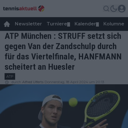
Newsletter
Turniere
Kalender
Kolumnen
▼
▼
ATP München : STRUFF setzt sich
gegen Van der Zandschulp durch
für das Viertelfinale, HANFMANN
scheitert an Huesler
ATP
durch
Alfred Ulferts
Donnerstag, 18 April 2024 um 20:13