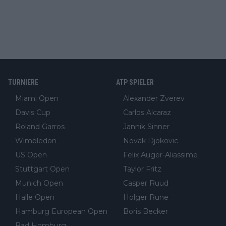
TURNIERE
ATP SPIELER
Miami Open
Alexander Zverev
Davis Cup
Carlos Alcaraz
Roland Garros
Jannik Sinner
Wimbledon
Novak Djokovic
US Open
Felix Auger-Aliassime
Stuttgart Open
Taylor Fritz
Munich Open
Casper Ruud
Halle Open
Holger Rune
Hamburg European Open
Boris Becker
Bad Homburg