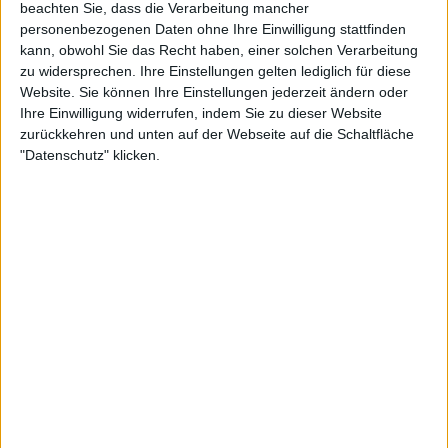
beachten Sie, dass die Verarbeitung mancher
auch diese konnte er nicht nutzen.
personenbezogenen Daten ohne Ihre Einwilligung stattfinden
kann, obwohl Sie das Recht haben, einer solchen Verarbeitung
Weiterlesen
zu widersprechen. Ihre Einstellungen gelten lediglich für diese
Website. Sie können Ihre Einstellungen jederzeit ändern oder
Preisgeld- und Punkteaufteilung
Ihre Einwilligung widerrufen, indem Sie zu dieser Website
zurückkehren und unten auf der Webseite auf die Schaltfläche
2024 Shanghai Masters mit
"Datenschutz" klicken.
8,995,555 $ im Preispool
Es stand 4:4, und mit einem zu Null Spiel machte
Machac Druck auf Carlitos, um auf 4:5 zu verkürzen.
Alcaraz antwortete ebenfalls mit Nachdruck, und
alles deutete darauf hin, dass der Satz im Tiebreak
entschieden werden würde. Nachdem der Tscheche
zum 6:5 aufgeschlagen hatte, konnte auch der
Spanier seinen Aufschlag durchbringen, und der
Satz ging in den Tiebreak.
Im Tiebreak kam es dann zum Desaster für Carlos