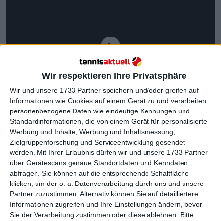
Wir respektieren Ihre Privatsphäre
Wir und unsere 1733 Partner speichern und/oder greifen auf
Informationen wie Cookies auf einem Gerät zu und verarbeiten
personenbezogene Daten wie eindeutige Kennungen und
Standardinformationen, die von einem Gerät für personalisierte
Werbung und Inhalte, Werbung und Inhaltsmessung,
Zielgruppenforschung und Serviceentwicklung gesendet
werden.
Mit Ihrer Erlaubnis dürfen wir und unsere 1733 Partner
über Gerätescans genaue Standortdaten und Kenndaten
Im ersten Satz hatte Alcaraz beim Stand von 1:1 den
abfragen. Sie können auf die entsprechende Schaltfläche
klicken, um der o. a. Datenverarbeitung durch uns und unsere
ersten Breakball des Matches. Machac schaffte es
Partner zuzustimmen. Alternativ können Sie auf detailliertere
jedoch, den Rückstand aufzuholen und seinen
Informationen zugreifen und Ihre Einstellungen ändern, bevor
Aufschlag zu halten. Die zweite Breakchance für
Sie der Verarbeitung zustimmen oder diese ablehnen.
Bitte
den Spieler aus Murcia kam beim Stand von 3:3, aber