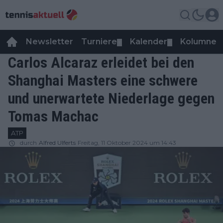
Newsletter
Turniere
Kalender
Kolumnen
▼
▼
Carlos Alcaraz erleidet bei den
Shanghai Masters eine schwere
und unerwartete Niederlage gegen
Tomas Machac
ATP
durch
Alfred Ulferts
Freitag, 11 Oktober 2024 um 14:43