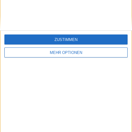
Klatscht
0
Besucher
0
ZUSTIMMEN
MEHR OPTIONEN
Vorheriger Artikel
Nächster Artikel
Turnierzentrum WTA
Genießen Sie Tennis
China Open 2024:
hautnah mit Bier: Die
Spielplan, alle
neue Attraktion der
Ergebnisse, Preisgeld
Aussie Open