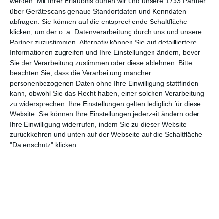
unmittelbar danach ein 0:40 schaffte, so dass Alcaraz
werden.
Mit Ihrer Erlaubnis dürfen wir und unsere 1733 Partner
über Gerätescans genaue Standortdaten und Kenndaten
das Break nicht bestätigen konnte, gelang es dem
abfragen. Sie können auf die entsprechende Schaltfläche
Spieler aus Murcia, alle drei Chancen seines Gegners
klicken, um der o. a. Datenverarbeitung durch uns und unsere
zu nutzen. Das brachte De Jong in Bedrängnis, denn
Partner zuzustimmen. Alternativ können Sie auf detailliertere
beim Stand von 3:5 kassierte er ein Break, so dass
Informationen zugreifen und Ihre Einstellungen ändern, bevor
Carlitos bei seinem ersten Satzball den ersten Satz
Sie der Verarbeitung zustimmen oder diese ablehnen.
Bitte
mit 3:6 beenden und den zweiten Satz mit
beachten Sie, dass die Verarbeitung mancher
Aufschlag beginnen konnte.
personenbezogenen Daten ohne Ihre Einwilligung stattfinden
kann, obwohl Sie das Recht haben, einer solchen Verarbeitung
Weiterlesen
zu widersprechen. Ihre Einstellungen gelten lediglich für diese
Website. Sie können Ihre Einstellungen jederzeit ändern oder
Ihre Einwilligung widerrufen, indem Sie zu dieser Website
2024 French Open Roland Garros
zurückkehren und unten auf der Webseite auf die Schaltfläche
ATP- und WTA-PREISGELD und
"Datenschutz" klicken.
Punkteübersicht 53.478.000 € im
Preispool - ein Allzeitrekord
Zweiter Satz
Carlos Alcaraz hatte es geschafft, das Tempo zu