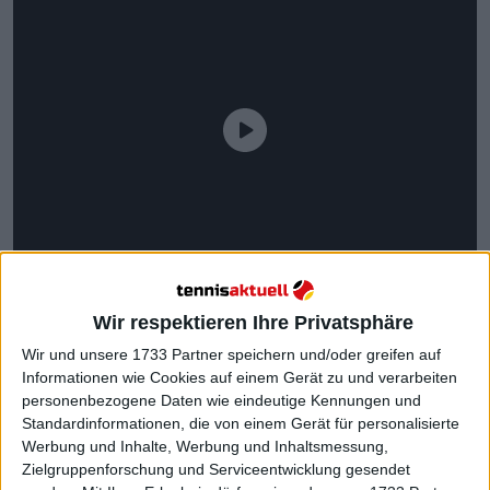
Wir respektieren Ihre Privatsphäre
Wir und unsere 1733 Partner speichern und/oder greifen auf
Informationen wie Cookies auf einem Gerät zu und verarbeiten
personenbezogene Daten wie eindeutige Kennungen und
Doch dieser Ausgleich hielt nicht lange an, denn
Standardinformationen, die von einem Gerät für personalisierte
beim Stand von 3:3 gelang Alcaraz gegen De Jong
Werbung und Inhalte, Werbung und Inhaltsmessung,
ein erneutes Break. Obwohl der Niederländer
Zielgruppenforschung und Serviceentwicklung gesendet