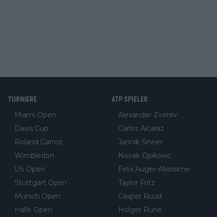
TURNIERE
ATP SPIELER
Miami Open
Alexander Zverev
Davis Cup
Carlos Alcaraz
Roland Garros
Jannik Sinner
Wimbledon
Novak Djokovic
US Open
Felix Auger-Aliassime
Stuttgart Open
Taylor Fritz
Munich Open
Casper Ruud
Halle Open
Holger Rune