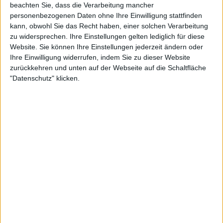
beachten Sie, dass die Verarbeitung mancher
Hamburg fort, auch Djere,
personenbezogenen Daten ohne Ihre Einwilligung stattfinden
Popyrin, Fils und Wawrinka sind
kann, obwohl Sie das Recht haben, einer solchen Verarbeitung
unter den Aufsteigern
zu widersprechen. Ihre Einstellungen gelten lediglich für diese
Website. Sie können Ihre Einstellungen jederzeit ändern oder
Ihre Einwilligung widerrufen, indem Sie zu dieser Website
In dieser Woche spielte er bei den Hamburg Open,
zurückkehren und unten auf der Webseite auf die Schaltfläche
wo er sein erstes ATP-500-Halbfinale erreichte, aber
"Datenschutz" klicken.
gegen den einheimischen und späteren Sieger
Alexander Zverev
mit 6:2, 6:4 unterlag.
Auf seinem Weg ins Halbfinale besiegte Fils Daniel
Elahi Galán und Dusan Lajovic und lieferte im
Viertelfinale ein unglaubliches Match gegen
Casper
Ruud
, den er mit 6:0, 6:4 besiegte.
Auch für Zverev verlief die Woche positiv: Mit seinem
ersten Sieg bei den Hamburg Open und dem 20.
Titel seiner Karriere rückte er um drei Plätze nach
oben, kletterte mit den 500 Punkten auf Platz 16
der Weltrangliste und ist auf dem Weg zurück in die