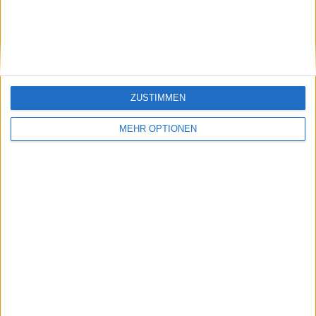
ZUSTIMMEN
MEHR OPTIONEN
Vorheriger Artikel
Nächster Artikel
"Ja, TC, stell ein
Verspätetes
sexistisches Schwein
Geburtstagsgeschenk
ein. Gute Arbeit":
für Venus Williams:
Tennis Channel wird
Wildcard für die
kritisiert, dass Jimmy
Cincinnati Open
Arias nach den
Swiatek-
Bemerkungen