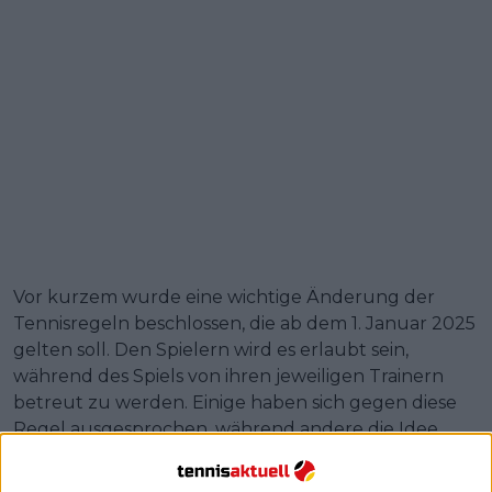
Vor kurzem wurde eine wichtige Änderung der
Tennisregeln beschlossen, die ab dem 1. Januar 2025
gelten soll. Den Spielern wird es erlaubt sein,
während des Spiels von ihren jeweiligen Trainern
betreut zu werden. Einige haben sich gegen diese
Regel ausgesprochen, während andere die Idee
unterstützt haben.