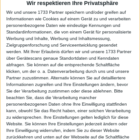
Der berühmte Tennistrainer Mouratoglou ist die
Wir respektieren Ihre Privatsphäre
jüngste prominente Persönlichkeit, die sich für eine
Wir und unsere 1733 Partner speichern und/oder greifen auf
Änderung der Tennisregeln ausspricht, um das Spiel
Informationen wie Cookies auf einem Gerät zu und verarbeiten
für die Fans interessanter zu machen. Der 54-Jährige
personenbezogene Daten wie eindeutige Kennungen und
ist der Meinung, dass die Regel dahingehend
Standardinformationen, die von einem Gerät für personalisierte
Werbung und Inhalte, Werbung und Inhaltsmessung,
geändert werden sollte, dass die Spieler nur einen
Zielgruppenforschung und Serviceentwicklung gesendet
Aufschlag haben dürfen, was die Anzahl der Asse
werden.
Mit Ihrer Erlaubnis dürfen wir und unsere 1733 Partner
und Aufschlagswinner im Tennis reduzieren würde.
über Gerätescans genaue Standortdaten und Kenndaten
Mouratoglou ist auch der Meinung, dass die Pausen
abfragen. Sie können auf die entsprechende Schaltfläche
zwischen den Punkten, Aufschlägen und Spielen
klicken, um der o. a. Datenverarbeitung durch uns und unsere
verkürzt werden müssen, damit die Fans nicht 25
Partner zuzustimmen. Alternativ können Sie auf detailliertere
oder 30 Sekunden auf eine Aktion warten müssen.
Informationen zugreifen und Ihre Einstellungen ändern, bevor
Sie der Verarbeitung zustimmen oder diese ablehnen.
Bitte
beachten Sie, dass die Verarbeitung mancher
personenbezogenen Daten ohne Ihre Einwilligung stattfinden
kann, obwohl Sie das Recht haben, einer solchen Verarbeitung
zu widersprechen. Ihre Einstellungen gelten lediglich für diese
Website. Sie können Ihre Einstellungen jederzeit ändern oder
Ihre Einwilligung widerrufen, indem Sie zu dieser Website
zurückkehren und unten auf der Webseite auf die Schaltfläche