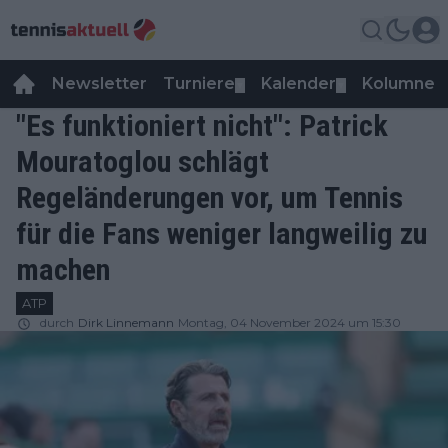
Newsletter
Turniere
Kalender
Kolumnen
▼
▼
"Es funktioniert nicht": Patrick
Mouratoglou schlägt
Regeländerungen vor, um Tennis
für die Fans weniger langweilig zu
machen
ATP
durch
Dirk Linnemann
Montag, 04 November 2024 um 15:30