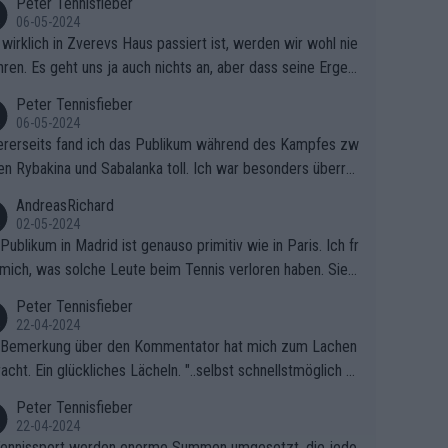
Peter Tennisfieber
06-05-2024
wirklich in Zverevs Haus passiert ist, werden wir wohl nie
hren. Es geht uns ja auch nichts an, aber dass seine Ergeb
e in letzter Zeit gelitten haben, ist ganz klar.
Peter Tennisfieber
06-05-2024
rerseits fand ich das Publikum während des Kampfes zw
en Rybakina und Sabalanka toll. Ich war besonders überras
 wie viele Fans da waren.
AndreasRichard
02-05-2024
Publikum in Madrid ist genauso primitiv wie in Paris. Ich fr
mich, was solche Leute beim Tennis verloren haben. Sie s
en besser zum Fußball gehen, dort sind sie besser aufgeho
Peter Tennisfieber
22-04-2024
 Bemerkung über den Kommentator hat mich zum Lachen
acht. Ein glückliches Lächeln. "..selbst schnellstmöglich na
ause.." 😂🤣🤩
Peter Tennisfieber
22-04-2024
ennissport werden enorme Summen umgesetzt, die jedo