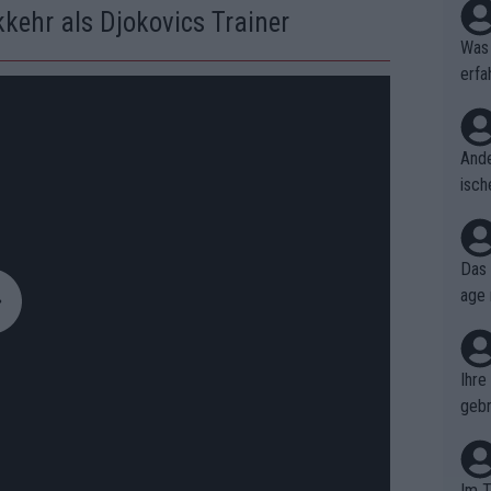
kehr als Djokovics Trainer
Was 
erfa
niss
Ande
isch
cht,
Das 
age 
ollt
ben.
Ihre
gebr
ch H
Im T