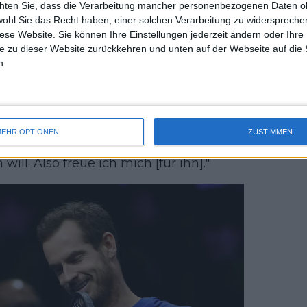
chten Sie, dass die Verarbeitung mancher personenbezogenen Daten oh
uss 
nd Slam-Champion würde Murray
wohl Sie das Recht haben, einer solchen Verarbeitung zu widersprechen
mal 
diese Website. Sie können Ihre Einstellungen jederzeit ändern oder Ihre 
pielen, wenn er nicht körperlich
des 
e zu dieser Website zurückkehren und unten auf der Webseite auf die 
he. Und hören Sie, ich habe sechs
n.
Ich brauche eine Pause'", lachte McEnroe.
drängt, richtig? In gewisser Weise
itgespielt", fügte McEnroe hinzu. "Es
EHR OPTIONEN
ZUSTIMMEN
rklich schwer, wenn man sich noch
ill. Also freue ich mich [für ihn]."