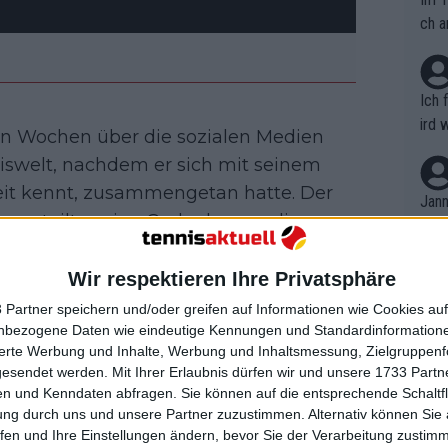
ch a
Ich 
ird 
en Wochen über die sozialen Medien
vers
iswelt, nachdem er sich mit seinem
eine
zeit kennt, zusammengetan hatte. Der
r in
Jann
roe teilte seine Gedanken zu dieser
em i
merk
s Podcast Served mit und spekulierte
eite
f die Tour in einer neuen Rolle.
Wir respektieren Ihre Privatsphäre
Dopp
t, a
n si
 Partner speichern und/oder greifen auf Informationen wie Cookies au
Wört
mmen
nbezogene Daten wie eindeutige Kennungen und Standardinformatione
B. C
nt. 
sierte Werbung und Inhalte, Werbung und Inhaltsmessung, Zielgruppen
ause
Medien: Judy Murray, Azarenka,
gesendet werden.
Mit Ihrer Erlaubnis dürfen wir und unsere 1733 Part
ient
Dopp
on v
ktionen auf das überraschende
n und Kenndaten abfragen. Sie können auf die entsprechende Schaltfl
ewon
mmen
ung durch uns und unsere Partner zuzustimmen. Alternativ können Sie au
Fina
Genr
fen und Ihre Einstellungen ändern, bevor Sie der Verarbeitung zustim
kel 