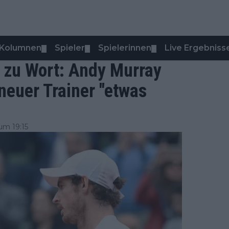
Kolumnen
Spieler
Spielerinnen
Live Ergebniss
▼
▼
▼
 zu Wort: Andy Murray
neuer Trainer "etwas
um 19:15