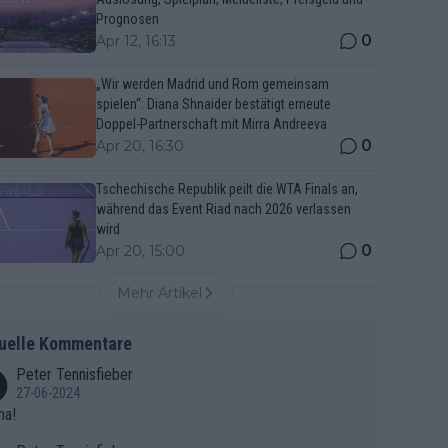
Prognosen
0
Apr 12, 16:13
„Wir werden Madrid und Rom gemeinsam
spielen“: Diana Shnaider bestätigt erneute
Doppel-Partnerschaft mit Mirra Andreeva
0
Apr 20, 16:30
Tschechische Republik peilt die WTA Finals an,
während das Event Riad nach 2026 verlassen
wird
0
Apr 20, 15:00
Mehr Artikel
uelle Kommentare
Peter Tennisfieber
27-06-2024
ma!