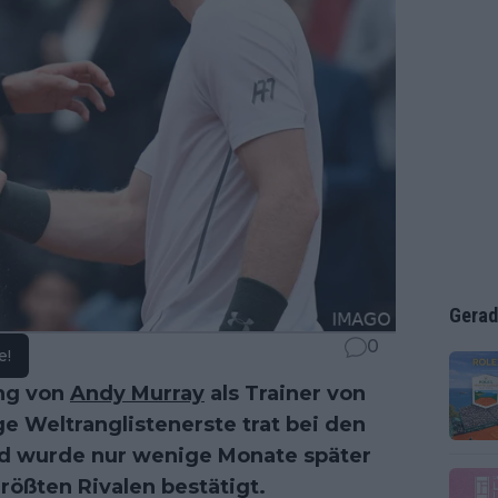
Gerad
0
e!
ung von
Andy Murray
als Trainer von
ge Weltranglistenerste trat bei den
nd wurde nur wenige Monate später
rößten Rivalen bestätigt.