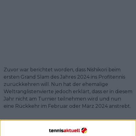
Zuvor war berichtet worden, dass Nishikori beim
ersten Grand Slam des Jahres 2024 ins Profitennis
zurückkehren will. Nun hat der ehemalige
Weltranglistenvierte jedoch erklärt, dass er in diesem
Jahr nicht am Turnier teilnehmen wird und nun
eine Rückkehr im Februar oder März 2024 anstrebt.
ATP Tour
@
atptour
·
Follow