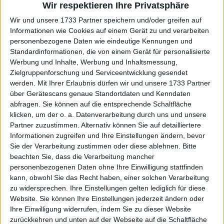
Wir respektieren Ihre Privatsphäre
Kei Nishikori survives in five AGAIN 🤯

Wir und unsere 1733 Partner speichern und/oder greifen auf
Informationen wie Cookies auf einem Gerät zu und verarbeiten
He defeats Khachanov 4-6, 6-2, 2-6, 6-4, 
personenbezogene Daten wie eindeutige Kennungen und
Standardinformationen, die von einem Gerät für personalisierte
6-4 after four hours.

Werbung und Inhalte, Werbung und Inhaltsmessung,
Zielgruppenforschung und Serviceentwicklung gesendet
#RolandGarros
werden.
Mit Ihrer Erlaubnis dürfen wir und unsere 1733 Partner
über Gerätescans genaue Standortdaten und Kenndaten
abfragen. Sie können auf die entsprechende Schaltfläche
klicken, um der o. a. Datenverarbeitung durch uns und unsere
Partner zuzustimmen. Alternativ können Sie auf detailliertere
Informationen zugreifen und Ihre Einstellungen ändern, bevor
Sie der Verarbeitung zustimmen oder diese ablehnen.
Bitte
beachten Sie, dass die Verarbeitung mancher
personenbezogenen Daten ohne Ihre Einwilligung stattfinden
kann, obwohl Sie das Recht haben, einer solchen Verarbeitung
zu widersprechen. Ihre Einstellungen gelten lediglich für diese
Website. Sie können Ihre Einstellungen jederzeit ändern oder
3:43 PM · Jun 2, 2021
Ihre Einwilligung widerrufen, indem Sie zu dieser Website
zurückkehren und unten auf der Webseite auf die Schaltfläche