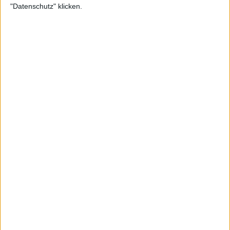
2.4K
Reply
Copy link
"Datenschutz" klicken.
Read 17 replies