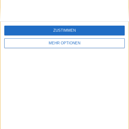
Zverev
ZUSTIMMEN
MEHR OPTIONEN
Schreiben Sie einen Kommentar
SENDEN