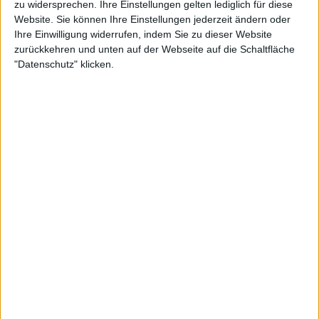
zu widersprechen. Ihre Einstellungen gelten lediglich für diese
Website. Sie können Ihre Einstellungen jederzeit ändern oder
Ihre Einwilligung widerrufen, indem Sie zu dieser Website
Kyrgios macht sich über
zurückkehren und unten auf der Webseite auf die Schaltfläche
"Datenschutz" klicken.
Tomics Niederlage lustig und
entfacht damit eine
schlummernde Fehde
Der ehemalige Weltranglisten-13. reagierte in den
sozialen Medien auf die Niederlage von Tomic und
postete ein lachendes Emoji, als die Nachricht von
der Niederlage seines Landsmannes bekannt wurde.
Kyrgios und Tomic hatten im Laufe der Jahre einige
Konflikte, wobei der ehemalige Weltranglistenerste
sogar einen Boxkampf zwischen ihnen vorschlug,
um ihre Differenzen beizulegen. Tomic hält auch