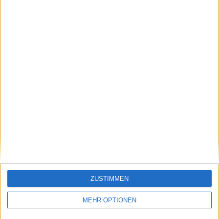
Klatscht
0
Besucher
0
ZUSTIMMEN
Vorheriger Artikel
Nächster Artikel
WTA Ranglisten-
Höchste ATP
MEHR OPTIONEN
Update: Sabalenka
Ranglisten Punkte:
schließt zu Swiatek
Nur vier Männer