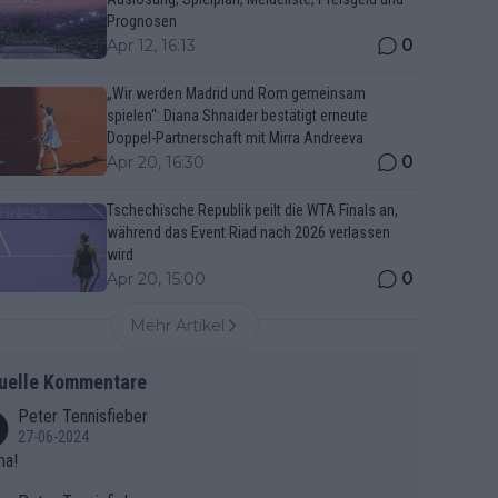
Prognosen
0
Apr 12, 16:13
„Wir werden Madrid und Rom gemeinsam
spielen“: Diana Shnaider bestätigt erneute
Doppel-Partnerschaft mit Mirra Andreeva
0
Apr 20, 16:30
Tschechische Republik peilt die WTA Finals an,
während das Event Riad nach 2026 verlassen
wird
0
Apr 20, 15:00
Mehr Artikel
uelle Kommentare
Peter Tennisfieber
27-06-2024
ma!