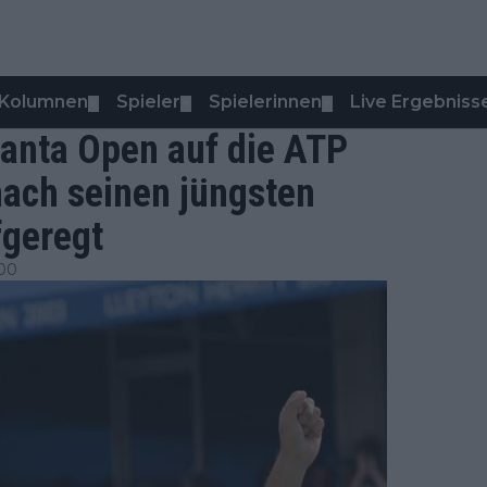
Kolumnen
Spieler
Spielerinnen
Live Ergebniss
▼
▼
▼
tlanta Open auf die ATP
nach seinen jüngsten
fgeregt
:00