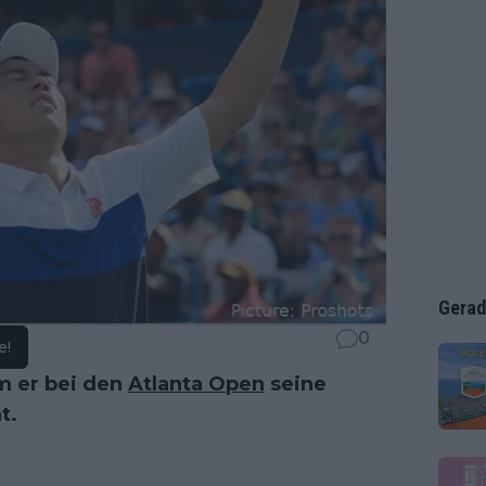
Gerad
0
e!
m er bei den
Atlanta Open
seine
t.