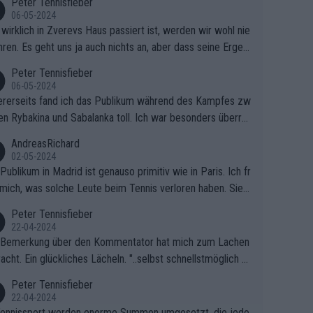
Peter Tennisfieber
06-05-2024
wirklich in Zverevs Haus passiert ist, werden wir wohl nie
hren. Es geht uns ja auch nichts an, aber dass seine Ergeb
e in letzter Zeit gelitten haben, ist ganz klar.
Peter Tennisfieber
06-05-2024
rerseits fand ich das Publikum während des Kampfes zw
en Rybakina und Sabalanka toll. Ich war besonders überras
 wie viele Fans da waren.
AndreasRichard
02-05-2024
Publikum in Madrid ist genauso primitiv wie in Paris. Ich fr
mich, was solche Leute beim Tennis verloren haben. Sie s
en besser zum Fußball gehen, dort sind sie besser aufgeho
Peter Tennisfieber
22-04-2024
 Bemerkung über den Kommentator hat mich zum Lachen
acht. Ein glückliches Lächeln. "..selbst schnellstmöglich na
ause.." 😂🤣🤩
Peter Tennisfieber
22-04-2024
ennissport werden enorme Summen umgesetzt, die jedo