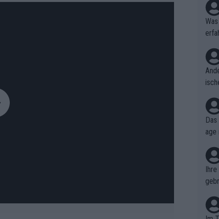
Was 
erfa
niss
Ande
isch
cht,
Das 
age 
ollt
ben.
Ihre
gebr
ch H
Im T