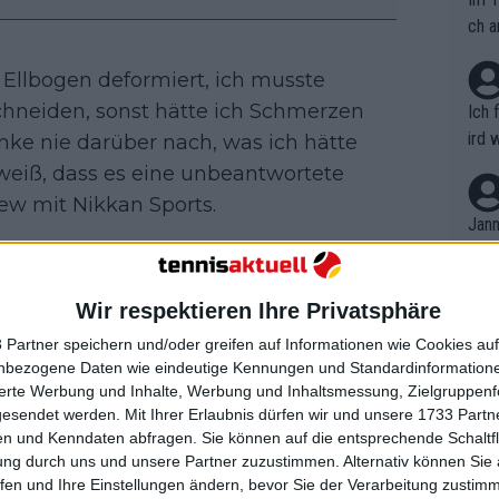
ch a
 Ellbogen deformiert, ich musste
hneiden, sonst hätte ich Schmerzen
Ich 
ird 
enke nie darüber nach, was ich hätte
vers
 weiß, dass es eine unbeantwortete
eine
view mit Nikkan Sports.
r in
Jann
em i
ige Nummer 438 der Weltrangliste, die
merk
, aber beim Challenger 75 Palmas del
eite
Wir respektieren Ihre Privatsphäre
Dopp
nd das Turnier gewann.
t, a
n si
 Partner speichern und/oder greifen auf Informationen wie Cookies au
Wört
Rankings an den Atlanta Open teil, die
mmen
nbezogene Daten wie eindeutige Kennungen und Standardinformatione
B. C
nt. 
sierte Werbung und Inhalte, Werbung und Inhaltsmessung, Zielgruppen
 nachdem er drei Challenger-Turniere
ause
gesendet werden.
Mit Ihrer Erlaubnis dürfen wir und unsere 1733 Part
ient
Dopp
rrhythmus zu kommen. Er verkündete
on v
n und Kenndaten abfragen. Sie können auf die entsprechende Schaltfl
ewon
kanäle.
mmen
ung durch uns und unsere Partner zuzustimmen. Alternativ können Sie au
Fina
Genr
fen und Ihre Einstellungen ändern, bevor Sie der Verarbeitung zustim
kel 