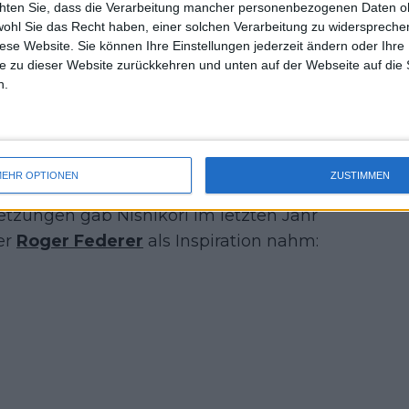
 den @ATLOpenTennis zu
chten Sie, dass die Verarbeitung mancher personenbezogenen Daten oh
uss 
wohl Sie das Recht haben, einer solchen Verarbeitung zu widersprechen
mal 
diese Website. Sie können Ihre Einstellungen jederzeit ändern oder Ihre 
 @atptour Rückkehr sein.
des 
e zu dieser Website zurückkehren und unten auf der Webseite auf die 
n.
", twitterte er.
r den Japaner, der bereits 2017 wegen
EHR OPTIONEN
ZUSTIMMEN
ne lange Pause einlegen musste. In
etzungen gab Nishikori im letzten Jahr
 er
Roger Federer
als Inspiration nahm: