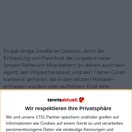
Es gab einige Zweifel an Djokovic, denn die
Entlassung von Panichi ist die jüngste in einer
langen Reihe von Mitarbeitern, zu denen auch sein
Agent, sein Physiotherapeut und sein Trainer Goran
Ivanisevic gehören, die in den letzten Monaten
entlassen wurden oder aufhörten. Es ist eine
entscheidende Zeit in der Dämmerung von
Djokovics Karriere und eine, die er anscheinend
anders bewältigen wird.
Wir respektieren Ihre Privatsphäre
Wir und unsere 1731 Partner speichern und/oder greifen auf
Weiterlesen
Informationen wie Cookies auf einem Gerät zu und verarbeiten
personenbezogene Daten wie eindeutige Kennungen und