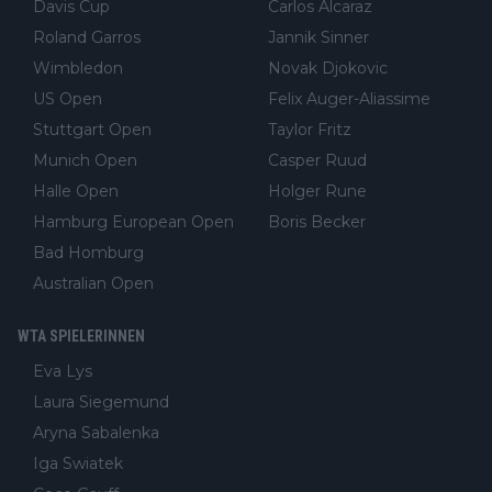
Davis Cup
Carlos Alcaraz
Roland Garros
Jannik Sinner
Wimbledon
Novak Djokovic
US Open
Felix Auger-Aliassime
Stuttgart Open
Taylor Fritz
Munich Open
Casper Ruud
Halle Open
Holger Rune
Hamburg European Open
Boris Becker
Bad Homburg
Australian Open
WTA SPIELERINNEN
Eva Lys
Laura Siegemund
Aryna Sabalenka
Iga Swiatek