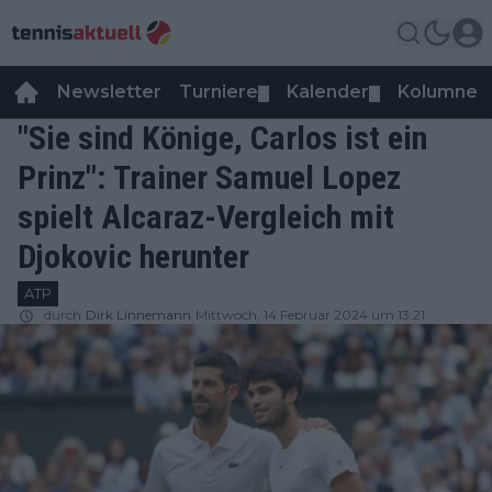
Newsletter
Turniere
Kalender
Kolumnen
▼
▼
"Sie sind Könige, Carlos ist ein
Prinz": Trainer Samuel Lopez
spielt Alcaraz-Vergleich mit
Djokovic herunter
ATP
durch
Dirk Linnemann
Mittwoch, 14 Februar 2024 um 13:21