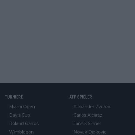
TURNIERE
ATP SPIELER
Miami Open
Alexander Zverev
Davis Cup
Carlos Alcaraz
Roland Garros
Jannik Sinner
Wimbledon
Novak Djokovic