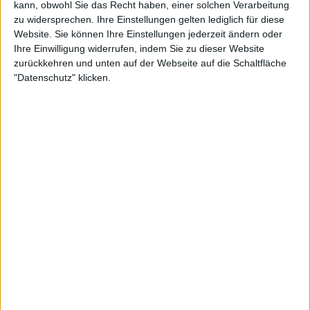
kann, obwohl Sie das Recht haben, einer solchen Verarbeitung
zu widersprechen. Ihre Einstellungen gelten lediglich für diese
Website. Sie können Ihre Einstellungen jederzeit ändern oder
Ihre Einwilligung widerrufen, indem Sie zu dieser Website
zurückkehren und unten auf der Webseite auf die Schaltfläche
"Datenschutz" klicken.
"Ich denke, dass Djokovic etwas über Carlos sagen
musste (nach dem Finale). Vielleicht ist es ein
unglaublicher Vergleich, es ist sehr schön für Carlos.
Aber es ist nicht wahr", sagte Lopez laut Times of
India in Pune.
"Natürlich hat er das Niveau, das Niveau wie
Jannik
Sinner
. Aber im Moment sind sie noch Könige. Carlos
ist ein Prinz. Du musst kämpfen, um
weiterzumachen und vielleicht kannst du eines
Tages ein König sein wie sie."
Weiterlesen
In der aktuellen UTR-Rangliste