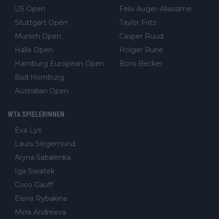
US Open
Felix Auger-Aliassime
Stuttgart Open
Taylor Fritz
Munich Open
Casper Ruud
Halle Open
Holger Rune
Hamburg European Open
Boris Becker
Bad Homburg
Australian Open
WTA SPIELERINNEN
Eva Lys
Laura Siegemund
Aryna Sabalenka
Iga Swiatek
Coco Gauff
Elena Rybakina
Mirra Andreeva