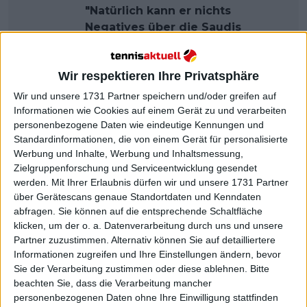
"Natürlich kann er nichts
Negatives über die Saudis
sagen": Carlos Alcaraz' Lob für
Nadals saudische Rolle wird
Wir respektieren Ihre Privatsphäre
wahrscheinlich durch den 6-
Könige-Punkt getrübt
Wir und unsere 1731 Partner speichern und/oder greifen auf
Informationen wie Cookies auf einem Gerät zu und verarbeiten
personenbezogene Daten wie eindeutige Kennungen und
Standardinformationen, die von einem Gerät für personalisierte
Werbung und Inhalte, Werbung und Inhaltsmessung,
Zielgruppenforschung und Serviceentwicklung gesendet
werden.
Mit Ihrer Erlaubnis dürfen wir und unsere 1731 Partner
über Gerätescans genaue Standortdaten und Kenndaten
abfragen. Sie können auf die entsprechende Schaltfläche
klicken, um der o. a. Datenverarbeitung durch uns und unsere
Partner zuzustimmen. Alternativ können Sie auf detailliertere
Informationen zugreifen und Ihre Einstellungen ändern, bevor
Sie der Verarbeitung zustimmen oder diese ablehnen.
Bitte
beachten Sie, dass die Verarbeitung mancher
personenbezogenen Daten ohne Ihre Einwilligung stattfinden