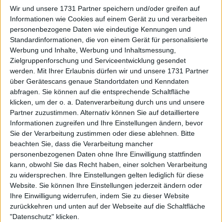
an Nase und Oberkörper erlitt. Infolge dieses
Wir und unsere 1731 Partner speichern und/oder greifen auf
Vorfalls musste der Tennisspieler aus dem
Informationen wie Cookies auf einem Gerät zu und verarbeiten
personenbezogene Daten wie eindeutige Kennungen und
Doppelturnier aussteigen.
Standardinformationen, die von einem Gerät für personalisierte
Werbung und Inhalte, Werbung und Inhaltsmessung,
Weiterlesen
Zielgruppenforschung und Serviceentwicklung gesendet
werden.
Mit Ihrer Erlaubnis dürfen wir und unsere 1731 Partner
Djokovic bringt Murray ins Spiel,
über Gerätescans genaue Standortdaten und Kenndaten
"um Alcaraz und Sinner in fünf
abfragen. Sie können auf die entsprechende Schaltfläche
Sätzen zu schlagen", sagt
klicken, um der o. a. Datenverarbeitung durch uns und unsere
Benneteau
Partner zuzustimmen. Alternativ können Sie auf detailliertere
Informationen zugreifen und Ihre Einstellungen ändern, bevor
Sie der Verarbeitung zustimmen oder diese ablehnen.
Bitte
beachten Sie, dass die Verarbeitung mancher
personenbezogenen Daten ohne Ihre Einwilligung stattfinden
kann, obwohl Sie das Recht haben, einer solchen Verarbeitung
zu widersprechen. Ihre Einstellungen gelten lediglich für diese
Website. Sie können Ihre Einstellungen jederzeit ändern oder
Ihre Einwilligung widerrufen, indem Sie zu dieser Website
zurückkehren und unten auf der Webseite auf die Schaltfläche
"Datenschutz" klicken.