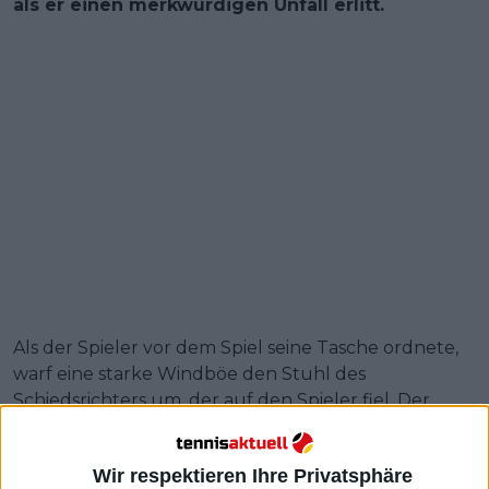
als er einen merkwürdigen Unfall erlitt.
Als der Spieler vor dem Spiel seine Tasche ordnete,
warf eine starke Windböe den Stuhl des
Schiedsrichters um, der auf den Spieler fiel. Der
Vorgang war ebenso unwahrscheinlich wie
unglücklich, und die nachfolgenden Bilder zeigten
Wir respektieren Ihre Privatsphäre
die Verletzungen von Vanshelboim, der Prellungen