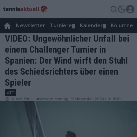
Newsletter
Turniere
Kalender
Kolumnen
▼
▼
VIDEO: Ungewöhnlicher Unfall bei
einem Challenger Turnier in
Spanien: Der Wind wirft den Stuhl
des Schiedsrichters über einen
Spieler
ATP
durch
Dirk Linnemann
Montag, 25 November 2024 um 11:30