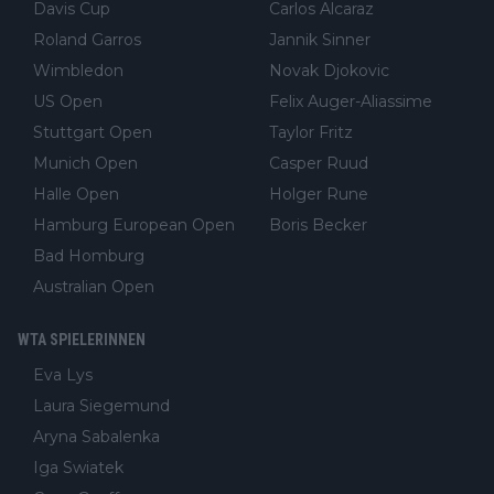
Davis Cup
Carlos Alcaraz
Roland Garros
Jannik Sinner
Wimbledon
Novak Djokovic
US Open
Felix Auger-Aliassime
Stuttgart Open
Taylor Fritz
Munich Open
Casper Ruud
Halle Open
Holger Rune
Hamburg European Open
Boris Becker
Bad Homburg
Australian Open
WTA SPIELERINNEN
Eva Lys
Laura Siegemund
Aryna Sabalenka
Iga Swiatek