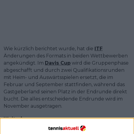
Wie kürzlich berichtet wurde, hat die
ITF
Änderungen des Formats in beiden Wettbewerben
angekündigt. Im
Davis Cup
wird die Gruppenphase
abgeschafft und durch zwei Qualifikationsrunden
mit Heim- und Auswärtsspielen ersetzt, die im
Februar und September stattfinden, während das
Gastgeberland seinen Platz in der Endrunde direkt
bucht. Die alles entscheidende Endrunde wird im
November ausgetragen.
Weiterlesen
Davis Cup: ITF gibt Spielplan