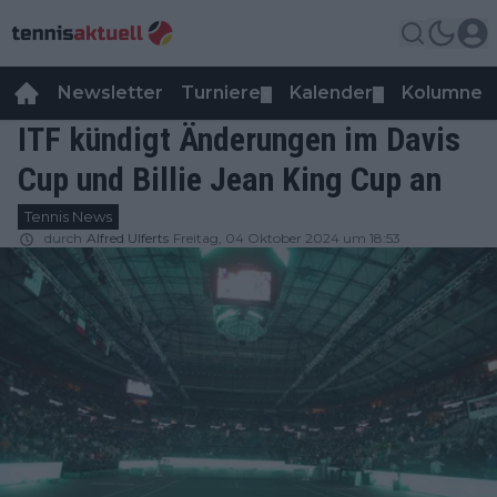
Newsletter
Turniere
Kalender
Kolumnen
▼
▼
ITF kündigt Änderungen im Davis
Cup und Billie Jean King Cup an
Tennis News
durch
Alfred Ulferts
Freitag, 04 Oktober 2024 um 18:53