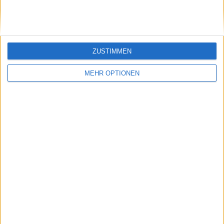
Widerstand
ZUSTIMMEN
MEHR OPTIONEN
Schreiben Sie einen Kommentar
SENDEN