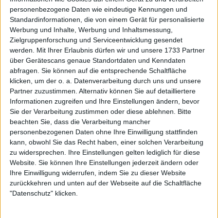
personenbezogene Daten wie eindeutige Kennungen und
Standardinformationen, die von einem Gerät für personalisierte
Werbung und Inhalte, Werbung und Inhaltsmessung,
Zielgruppenforschung und Serviceentwicklung gesendet
werden.
Mit Ihrer Erlaubnis dürfen wir und unsere 1733 Partner
über Gerätescans genaue Standortdaten und Kenndaten
abfragen. Sie können auf die entsprechende Schaltfläche
klicken, um der o. a. Datenverarbeitung durch uns und unsere
Partner zuzustimmen. Alternativ können Sie auf detailliertere
Informationen zugreifen und Ihre Einstellungen ändern, bevor
Sie der Verarbeitung zustimmen oder diese ablehnen.
Bitte
beachten Sie, dass die Verarbeitung mancher
personenbezogenen Daten ohne Ihre Einwilligung stattfinden
kann, obwohl Sie das Recht haben, einer solchen Verarbeitung
zu widersprechen. Ihre Einstellungen gelten lediglich für diese
Website. Sie können Ihre Einstellungen jederzeit ändern oder
Ihre Einwilligung widerrufen, indem Sie zu dieser Website
Das ATP-Element kommt von
Taylor Fritz
und
zurückkehren und unten auf der Webseite auf die Schaltfläche
Tommy Paul
, zwei der besten Amerikaner, sowie
"Datenschutz" klicken.
von
Hubert Hurkacz
,
Cameron Norrie
,
Felix Auger-
Aliassime
und
Casper Ruud
, wobei 11 der 16 Spieler