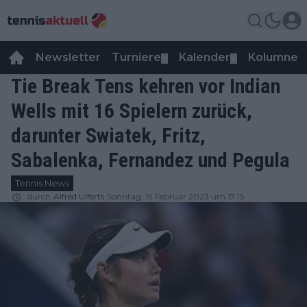
Newsletter
Turniere
Kalender
Kolumnen
▼
▼
Tie Break Tens kehren vor Indian
Wells mit 16 Spielern zurück,
darunter Swiatek, Fritz,
Sabalenka, Fernandez und Pegula
Tennis News
durch
Alfred Ulferts
Sonntag, 19 Februar 2023 um 17:15