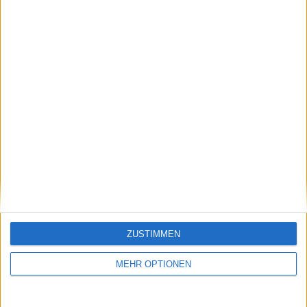
los?"
Aktualisierung - 19-
02)
Schreiben Sie einen Kommentar
ZUSTIMMEN
MEHR OPTIONEN