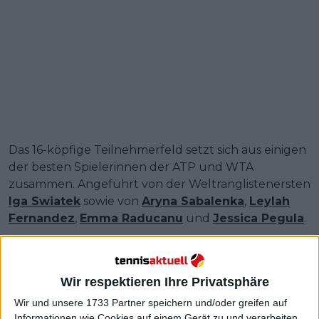
Das 16-köpfige Teilnehmerfeld setzt sich aus einigen
der besten Spielerinnen der ATP und WTA
zusammen. Angeführt von der Weltranglistenersten
Iga Swiatek
sowie von
Aryna Sabalenka
,
Leylah
Fernandez
,
Emma Raducanu
und
Jessica Pegula
.
Weiterlesen
Wir respektieren Ihre Privatsphäre
Wir und unsere 1733 Partner speichern und/oder greifen auf
Informationen wie Cookies auf einem Gerät zu und verarbeiten