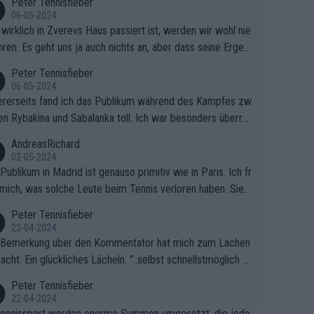
Peter Tennisfieber
06-05-2024
wirklich in Zverevs Haus passiert ist, werden wir wohl nie
hren. Es geht uns ja auch nichts an, aber dass seine Ergeb
e in letzter Zeit gelitten haben, ist ganz klar.
Peter Tennisfieber
06-05-2024
rerseits fand ich das Publikum während des Kampfes zw
en Rybakina und Sabalanka toll. Ich war besonders überras
 wie viele Fans da waren.
AndreasRichard
02-05-2024
Publikum in Madrid ist genauso primitiv wie in Paris. Ich fr
mich, was solche Leute beim Tennis verloren haben. Sie s
en besser zum Fußball gehen, dort sind sie besser aufgeho
Peter Tennisfieber
22-04-2024
 Bemerkung über den Kommentator hat mich zum Lachen
acht. Ein glückliches Lächeln. "..selbst schnellstmöglich na
ause.." 😂🤣🤩
Peter Tennisfieber
22-04-2024
ennissport werden enorme Summen umgesetzt, die jedo