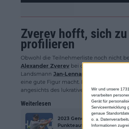
Zverev hofft, sich z
profilieren
Obwohl die Teilnehmerliste noch nicht bes
Alexander Zverev
bei der Veranstaltung
Landsmann
Jan-Lennard Struff
antreten
eine gute Figur macht. Der Norweger
Cas
Wir und unsere 1731
angesichts des lukrativen Preispools von 1
verarbeiten persone
Gerät für personali
Weiterlesen
Serviceentwicklung 
genaue Standortdate
2023 Generali Open Kitzbühe
o. a. Datenverarbeit
Punkteaufteilung mit 562.81
Informationen zugrei