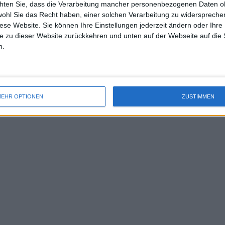
chten Sie, dass die Verarbeitung mancher personenbezogenen Daten oh
uss 
wohl Sie das Recht haben, einer solchen Verarbeitung zu widersprechen
mal 
diese Website. Sie können Ihre Einstellungen jederzeit ändern oder Ihre 
des 
e zu dieser Website zurückkehren und unten auf der Webseite auf die 
n.
 ATP und WTA Preisgeld- und
.940 im Preispool
EHR OPTIONEN
ZUSTIMMEN
Aufschlüsselung.