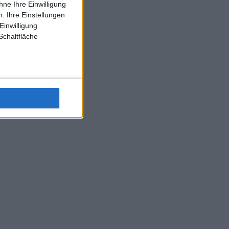
ne Ihre Einwilligung
J-L-Struff wahrscheinlich morge 3 Spiele absolvieren (2.
. Ihre Einstellungen
Einzel 1x Doppel) dank der hervorragenden Unterstützung
Einwilligung
Kommentators für F-A-A
Schaltfläche