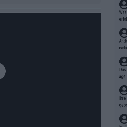
Was 
erfa
niss
Ande
isch
cht,
Das 
age 
ollt
ben.
Ihre
gebr
ch H
Im T