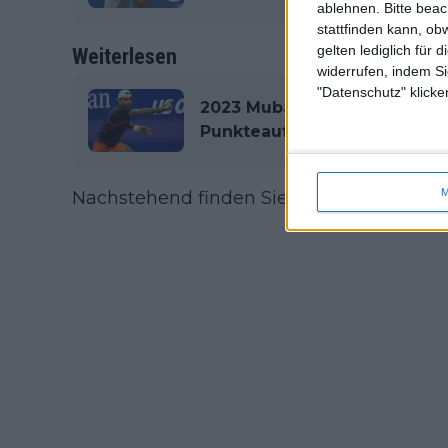
ablehnen.
Bitte bea
stattfinden kann, ob
gelten lediglich für 
Weiterlesen
widerrufen, indem Si
"Datenschutz" klicke
2023 Mubadala Citi DC Open
Punkteaufteilung mit $2.013
M
Nachstehend finden Sie die vollständige 