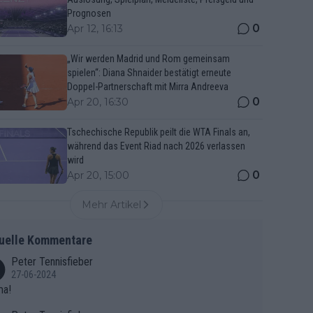
Prognosen
0
Apr 12, 16:13
„Wir werden Madrid und Rom gemeinsam
spielen“: Diana Shnaider bestätigt erneute
Doppel-Partnerschaft mit Mirra Andreeva
0
Apr 20, 16:30
Tschechische Republik peilt die WTA Finals an,
während das Event Riad nach 2026 verlassen
wird
0
Apr 20, 15:00
Mehr Artikel
uelle Kommentare
Peter Tennisfieber
27-06-2024
ma!