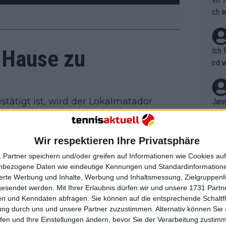
ch a
u Hause zu
Ich 
ird 
vers
eine
r in
tätigt ist, wird der Lokalmatador
Jann
em i
 antreten. Neben ihm wird auch sein
merk
, der vor heimischem Publikum immer
eite
Wir respektieren Ihre Privatsphäre
Dopp
per Ruud
wird ebenfalls antreten, was
t, a
n si
 Partner speichern und/oder greifen auf Informationen wie Cookies au
.831.515 € keine Überraschung ist.
Wört
mmen
nbezogene Daten wie eindeutige Kennungen und Standardinformatione
B. C
nt. 
sierte Werbung und Inhalte, Werbung und Inhaltsmessung, Zielgruppen
ause
gesendet werden.
Mit Ihrer Erlaubnis dürfen wir und unsere 1731 Part
ient
Dopp
on v
n und Kenndaten abfragen. Sie können auf die entsprechende Schaltfl
ewon
l Preisgeld- und
mmen
ung durch uns und unsere Partner zuzustimmen. Alternativ können Sie au
Fina
5 € im Preispool
Genr
fen und Ihre Einstellungen ändern, bevor Sie der Verarbeitung zustim
kel 