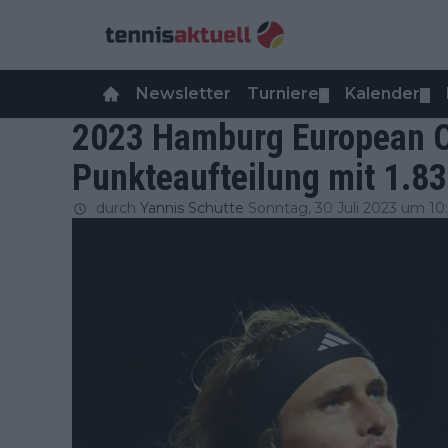
Newsletter
Turniere
Kalender
▼
▼
2023 Hamburg European O
Punkteaufteilung mit 1.83
durch
Yannis Schutte
Sonntag, 30 Juli 2023 um 10: