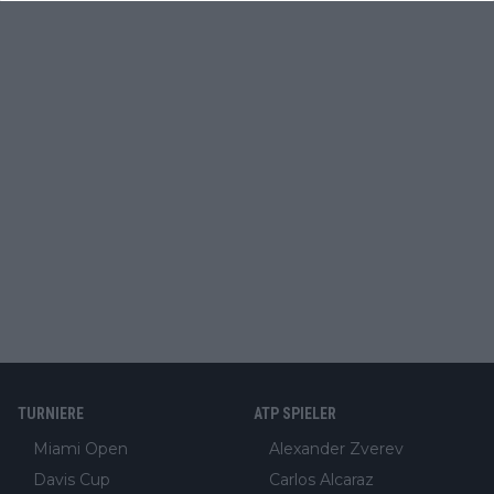
TURNIERE
ATP SPIELER
Miami Open
Alexander Zverev
Davis Cup
Carlos Alcaraz