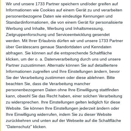
Wir und unsere 1733 Partner speichern und/oder greifen auf
Samsonova mit 5:2 führte, kämpfte sich Keys zurück,
Informationen wie Cookies auf einem Gerät zu und verarbeiten
wehrte vier Satzbälle ab und breakte ihre Gegnerin,
personenbezogene Daten wie eindeutige Kennungen und
um den Satz mit 5:5 auszugleichen. Die Russin blieb
Standardinformationen, die von einem Gerät für personalisierte
gelassen und sicherte sich schließlich den Satz mit
Werbung und Inhalte, Werbung und Inhaltsmessung,
7:5 nach einem hart umkämpften Aufschlagspiel der
Zielgruppenforschung und Serviceentwicklung gesendet
ehemaligen US Open-Finalistin.
werden.
Mit Ihrer Erlaubnis dürfen wir und unsere 1733 Partner
über Gerätescans genaue Standortdaten und Kenndaten
abfragen. Sie können auf die entsprechende Schaltfläche
klicken, um der o. a. Datenverarbeitung durch uns und unsere
Partner zuzustimmen. Alternativ können Sie auf detailliertere
Informationen zugreifen und Ihre Einstellungen ändern, bevor
Sie der Verarbeitung zustimmen oder diese ablehnen.
Bitte
beachten Sie, dass die Verarbeitung mancher
personenbezogenen Daten ohne Ihre Einwilligung stattfinden
kann, obwohl Sie das Recht haben, einer solchen Verarbeitung
zu widersprechen. Ihre Einstellungen gelten lediglich für diese
Website. Sie können Ihre Einstellungen jederzeit ändern oder
Ihre Einwilligung widerrufen, indem Sie zu dieser Website
zurückkehren und unten auf der Webseite auf die Schaltfläche
"Datenschutz" klicken.