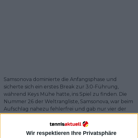
Samsonova dominierte die Anfangsphase und
sicherte sich ein erstes Break zur 3:0-Führung,
während Keys Mühe hatte, ins Spiel zu finden. Die
Nummer 26 der Weltrangliste, Samsonova, war beim
Aufschlag nahezu fehlerfrei und gab nur vier der
ersten 20 Punkte in ihren Aufschlagspielen ab.
Allmählich fand die Amerikanerin ihren Rhythmus
Wir respektieren Ihre Privatsphäre
und verbesserte ihre Aufschlagstärke. Obwohl