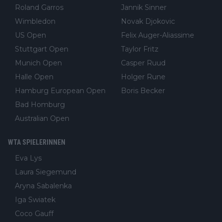
Roland Garros
Jannik Sinner
Wimbledon
Novak Djokovic
US Open
Felix Auger-Aliassime
Stuttgart Open
Taylor Fritz
Munich Open
Casper Ruud
Halle Open
Holger Rune
Hamburg European Open
Boris Becker
Bad Homburg
Australian Open
WTA SPIELERINNEN
Eva Lys
Laura Siegemund
Aryna Sabalenka
Iga Swiatek
Coco Gauff