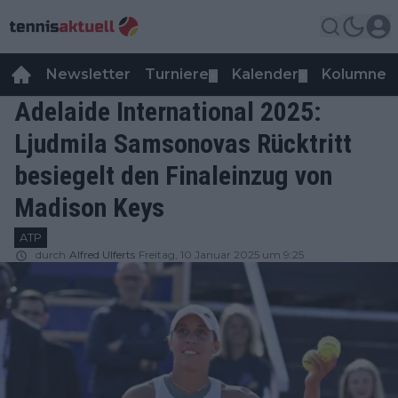
Newsletter
Turniere
Kalender
Kolumnen
▼
▼
Adelaide International 2025:
Ljudmila Samsonovas Rücktritt
besiegelt den Finaleinzug von
Madison Keys
ATP
durch
Alfred Ulferts
Freitag, 10 Januar 2025 um 9:25