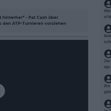
Was 
erfa
 hinterher" - Pat Cash über
niss
nts den ATP-Turnieren vorziehen
Ande
isch
cht,
Das 
age 
ollt
ben.
Ihre
gebr
ch H
Im T