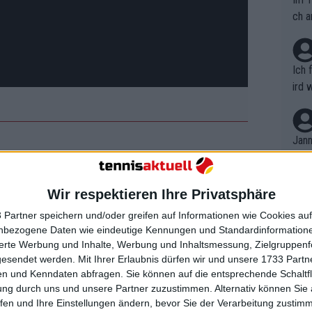
ch a
Ich 
ird 
vers
eine
r in
Jann
em i
ition mit Stars in Charlotte
merk
eite
Wir respektieren Ihre Privatsphäre
Dopp
gement außerhalb der Saison, denn der
t, a
n si
te, um gemeinsam mit anderen lokalen
 Partner speichern und/oder greifen auf Informationen wie Cookies au
Wört
mmen
nbezogene Daten wie eindeutige Kennungen und Standardinformatione
 Spectrum Center teilzunehmen.
B. C
nt. 
sierte Werbung und Inhalte, Werbung und Inhaltsmessung, Zielgruppen
ause
gesendet werden.
Mit Ihrer Erlaubnis dürfen wir und unsere 1733 Part
ient
Dopp
enmatch zwischen Stephens und Keys,
on v
n und Kenndaten abfragen. Sie können auf die entsprechende Schaltfl
ewon
rtrafen - das einzige rein
mmen
ung durch uns und unsere Partner zuzustimmen. Alternativ können Sie au
Fina
inandertreffen der Williams-
Genr
fen und Ihre Einstellungen ändern, bevor Sie der Verarbeitung zustim
kel 