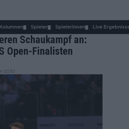
Kolumnen
Spieler
Spielerinnen
Live Ergebniss
▼
▼
▼
iteren Schaukampf an:
S Open-Finalisten
m 20:30