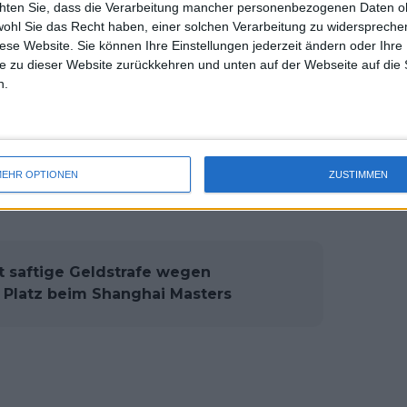
chten Sie, dass die Verarbeitung mancher personenbezogenen Daten oh
uss 
einem Jahr gewann und Serena im
wohl Sie das Recht haben, einer solchen Verarbeitung zu widersprechen
mal 
diese Website. Sie können Ihre Einstellungen jederzeit ändern oder Ihre 
des 
e zu dieser Website zurückkehren und unten auf der Webseite auf die 
ie ehemalige Nummer 1 der Welt,
n.
iafoe anzutreten, der wohl
der
 Jahr dank seiner starken Leistungen bei
g Meadows und seiner Zeit als Top-10-
EHR OPTIONEN
ZUSTIMMEN
ch gezogen hat.
ht saftige Geldstrafe wegen
Platz beim Shanghai Masters