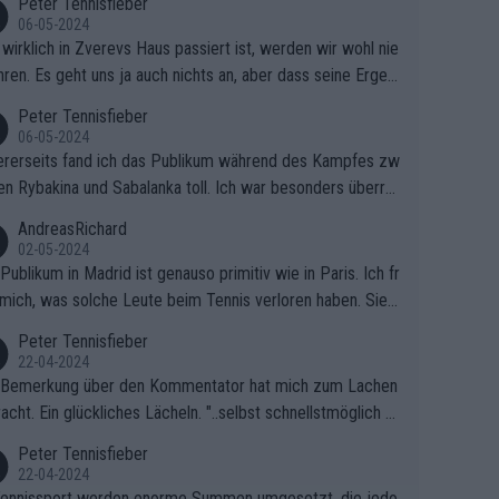
Peter Tennisfieber
06-05-2024
wirklich in Zverevs Haus passiert ist, werden wir wohl nie
hren. Es geht uns ja auch nichts an, aber dass seine Ergeb
e in letzter Zeit gelitten haben, ist ganz klar.
Peter Tennisfieber
06-05-2024
rerseits fand ich das Publikum während des Kampfes zw
en Rybakina und Sabalanka toll. Ich war besonders überras
 wie viele Fans da waren.
AndreasRichard
02-05-2024
Publikum in Madrid ist genauso primitiv wie in Paris. Ich fr
mich, was solche Leute beim Tennis verloren haben. Sie s
en besser zum Fußball gehen, dort sind sie besser aufgeho
Peter Tennisfieber
22-04-2024
 Bemerkung über den Kommentator hat mich zum Lachen
acht. Ein glückliches Lächeln. "..selbst schnellstmöglich na
ause.." 😂🤣🤩
Peter Tennisfieber
22-04-2024
ennissport werden enorme Summen umgesetzt, die jedo