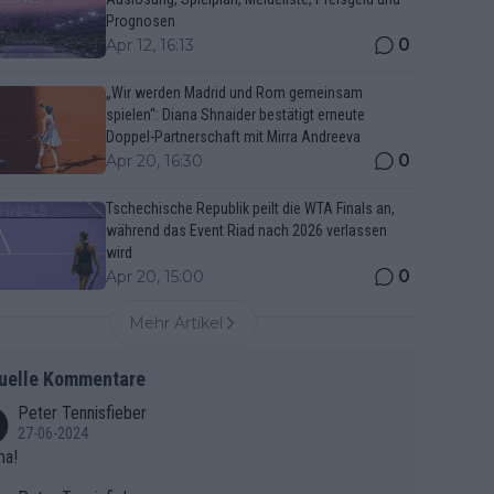
Prognosen
0
Apr 12, 16:13
„Wir werden Madrid und Rom gemeinsam
spielen“: Diana Shnaider bestätigt erneute
Doppel-Partnerschaft mit Mirra Andreeva
0
Apr 20, 16:30
Tschechische Republik peilt die WTA Finals an,
während das Event Riad nach 2026 verlassen
wird
0
Apr 20, 15:00
Mehr Artikel
uelle Kommentare
Peter Tennisfieber
27-06-2024
ma!