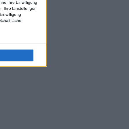
ne Ihre Einwilligung
J-L-Struff wahrscheinlich morge 3 Spiele absolvieren (2.
. Ihre Einstellungen
Einzel 1x Doppel) dank der hervorragenden Unterstützung
Einwilligung
Kommentators für F-A-A
Schaltfläche