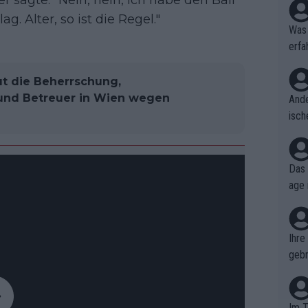
 sagte: "Nein, nein, ich habe den Ball
. Alter, so ist die Regel."
Was 
erfa
niss
ut die Beherrschung,
 und Betreuer in Wien wegen
Ande
isch
cht,
Das 
age 
ollt
ben.
Ihre
gebr
ch H
Im T