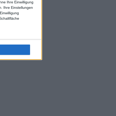
ne Ihre Einwilligung
J-L-Struff wahrscheinlich morge 3 Spiele absolvieren (2.
. Ihre Einstellungen
Einzel 1x Doppel) dank der hervorragenden Unterstützung
Einwilligung
Kommentators für F-A-A
Schaltfläche