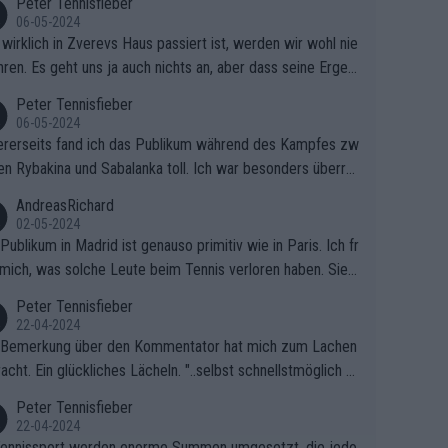
Peter Tennisfieber
06-05-2024
wirklich in Zverevs Haus passiert ist, werden wir wohl nie
hren. Es geht uns ja auch nichts an, aber dass seine Ergeb
e in letzter Zeit gelitten haben, ist ganz klar.
Peter Tennisfieber
06-05-2024
rerseits fand ich das Publikum während des Kampfes zw
en Rybakina und Sabalanka toll. Ich war besonders überras
 wie viele Fans da waren.
AndreasRichard
02-05-2024
Publikum in Madrid ist genauso primitiv wie in Paris. Ich fr
mich, was solche Leute beim Tennis verloren haben. Sie s
en besser zum Fußball gehen, dort sind sie besser aufgeho
Peter Tennisfieber
22-04-2024
 Bemerkung über den Kommentator hat mich zum Lachen
acht. Ein glückliches Lächeln. "..selbst schnellstmöglich na
ause.." 😂🤣🤩
Peter Tennisfieber
22-04-2024
ennissport werden enorme Summen umgesetzt, die jedo