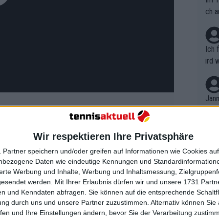
ch a
Ich 
ird 
vers
eine
r in
Jann
em i
merk
eite
Wir respektieren Ihre Privatsphäre
Dopp
, denn Tiafoe benutzte nach dem Match
t, a
n si
 Partner speichern und/oder greifen auf Informationen wie Cookies au
Wört
chiedsrichters. "F**k you, man!
mmen
nbezogene Daten wie eindeutige Kennungen und Standardinformatione
B. C
ch aus dem verdammten Match
nt. 
sierte Werbung und Inhalte, Werbung und Inhaltsmessung, Zielgruppen
ause
gesendet werden.
Mit Ihrer Erlaubnis dürfen wir und unsere 1731 Part
ient
edsrichters. Nach dem Vorfall wurde
Dopp
on v
n und Kenndaten abfragen. Sie können auf die entsprechende Schaltfl
ewon
isten-18. für seine Reaktion gegenüber
mmen
ung durch uns und unsere Partner zuzustimmen. Alternativ können Sie au
Fina
alten würde, und laut dem jüngsten
Genr
fen und Ihre Einstellungen ändern, bevor Sie der Verarbeitung zustim
kel 