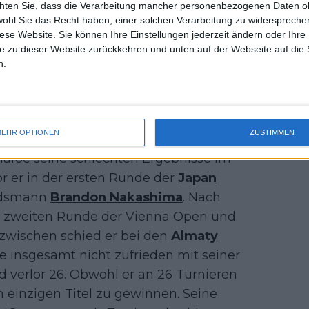
chten Sie, dass die Verarbeitung mancher personenbezogenen Daten oh
hkeit, da Tiafoe für den Vorfall eine
uss 
wohl Sie das Recht haben, einer solchen Verarbeitung zu widersprechen
mal 
diese Website. Sie können Ihre Einstellungen jederzeit ändern oder Ihre 
des 
e zu dieser Website zurückkehren und unten auf der Webseite auf die 
n.
foe nach Shanghai-Pleite
EHR OPTIONEN
ZUSTIMMEN
iafoe seine schlechten Ergebnisse im
lor er in der ersten Runde der
Japan
ndsmann
Brandon Nakashima
. Nach
er zweiten Runde der Vienna Open und
azwischen schied er bei den
Almaty
oe insgesamt nicht zufrieden mit seiner
 verlor 26. Obwohl er an 26 Turnieren
n einzigen Titel zu gewinnen. Seine