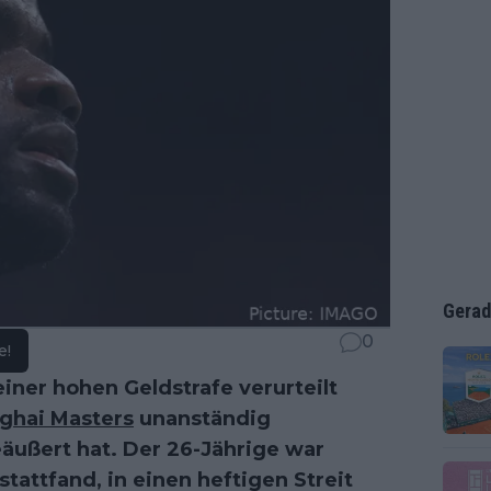
Gerad
0
e!
einer hohen Geldstrafe verurteilt
ghai Masters
unanständig
äußert hat. Der 26-Jährige war
tattfand, in einen heftigen Streit