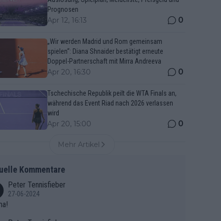
Prognosen
0
Apr 12, 16:13
„Wir werden Madrid und Rom gemeinsam
spielen“: Diana Shnaider bestätigt erneute
Doppel-Partnerschaft mit Mirra Andreeva
0
Apr 20, 16:30
Tschechische Republik peilt die WTA Finals an,
während das Event Riad nach 2026 verlassen
wird
0
Apr 20, 15:00
Mehr Artikel
uelle Kommentare
Peter Tennisfieber
27-06-2024
ma!