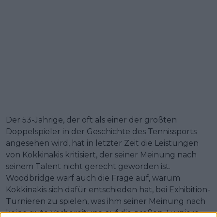
Der 53-Jährige, der oft als einer der größten
Doppelspieler in der Geschichte des Tennissports
angesehen wird, hat in letzter Zeit die Leistungen
von Kokkinakis kritisiert, der seiner Meinung nach
seinem Talent nicht gerecht geworden ist.
Woodbridge warf auch die Frage auf, warum
Kokkinakis sich dafür entschieden hat, bei Exhibition-
Turnieren zu spielen, was ihm seiner Meinung nach
keine gute Vorbereitung auf die großen Turniere