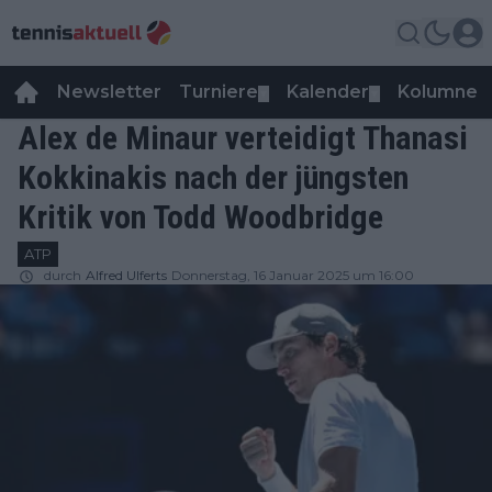
Newsletter
Turniere
Kalender
Kolumnen
▼
▼
Alex de Minaur verteidigt Thanasi
Kokkinakis nach der jüngsten
Kritik von Todd Woodbridge
ATP
durch
Alfred Ulferts
Donnerstag, 16 Januar 2025 um 16:00