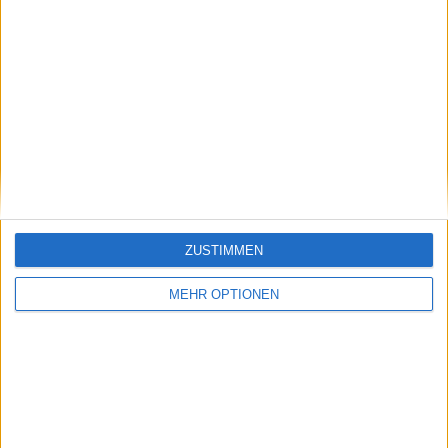
Vorheriger Artikel
Nächster Artikel
John McEnroe wird
Emma Raducanu
ZUSTIMMEN
nach Interview mit
klärt Streit mit Andy
Jannik Sinner erneut
Murray: "Ich will kein
MEHR OPTIONEN
kritisiert
böses Blut"