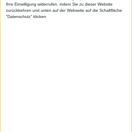
Ihre Einwilligung widerrufen, indem Sie zu dieser Website
zurückkehren und unten auf der Webseite auf die Schaltfläche
"Datenschutz" klicken.
"Die Terminplanung ist eine wirklich interessante
Sache bei ihm", sagte Woodbridge im Gespräch mit
TheMorning Serve von Wide World of Sports. "Am
Ende des Jahres hat er Challenger-Turniere gespielt
und dann hat er Exhibition-Matches gespielt, die er
nicht hätte machen müssen. Ja, das Geld ist
großartig und wir alle lieben es, es in die Tasche zu
stecken, und genau das hat er getan, aber dieser
Zeitplan schmerzt zu Beginn des Jahres."
Daraufhin erklärte Kokkinakis in einem Gespräch mit
den Medien während der laufenden Australian