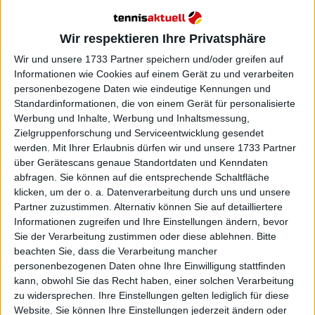
ermöglicht.
Wir respektieren Ihre Privatsphäre
Weiterlesen
Wir und unsere 1733 Partner speichern und/oder greifen auf
"Sei nicht neidisch, wir verdienen
Informationen wie Cookies auf einem Gerät zu und verarbeiten
personenbezogene Daten wie eindeutige Kennungen und
unser Brot": Nick Kyrgios
Standardinformationen, die von einem Gerät für personalisierte
verteidigt Doppelpartner Thanasi
Werbung und Inhalte, Werbung und Inhaltsmessung,
Kokkinakis nach Kritik von Todd
Zielgruppenforschung und Serviceentwicklung gesendet
Woodbridge
werden.
Mit Ihrer Erlaubnis dürfen wir und unsere 1733 Partner
über Gerätescans genaue Standortdaten und Kenndaten
abfragen. Sie können auf die entsprechende Schaltfläche
klicken, um der o. a. Datenverarbeitung durch uns und unsere
Partner zuzustimmen. Alternativ können Sie auf detailliertere
Informationen zugreifen und Ihre Einstellungen ändern, bevor
Sie der Verarbeitung zustimmen oder diese ablehnen.
Bitte
beachten Sie, dass die Verarbeitung mancher
personenbezogenen Daten ohne Ihre Einwilligung stattfinden
kann, obwohl Sie das Recht haben, einer solchen Verarbeitung
zu widersprechen. Ihre Einstellungen gelten lediglich für diese
Website. Sie können Ihre Einstellungen jederzeit ändern oder