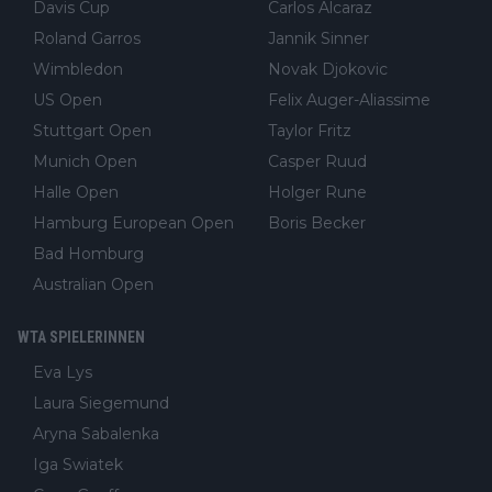
Davis Cup
Carlos Alcaraz
Roland Garros
Jannik Sinner
Wimbledon
Novak Djokovic
US Open
Felix Auger-Aliassime
Stuttgart Open
Taylor Fritz
Munich Open
Casper Ruud
Halle Open
Holger Rune
Hamburg European Open
Boris Becker
Bad Homburg
Australian Open
WTA SPIELERINNEN
Eva Lys
Laura Siegemund
Aryna Sabalenka
Iga Swiatek