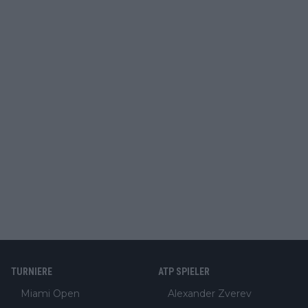
TURNIERE
ATP SPIELER
Miami Open
Alexander Zverev