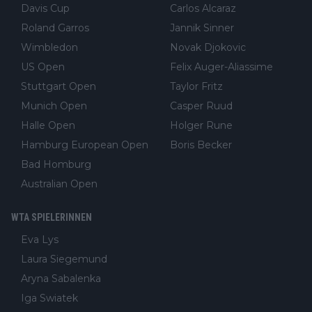
Davis Cup
Carlos Alcaraz
Roland Garros
Jannik Sinner
Wimbledon
Novak Djokovic
US Open
Felix Auger-Aliassime
Stuttgart Open
Taylor Fritz
Munich Open
Casper Ruud
Halle Open
Holger Rune
Hamburg European Open
Boris Becker
Bad Homburg
Australian Open
WTA SPIELERINNEN
Eva Lys
Laura Siegemund
Aryna Sabalenka
Iga Swiatek