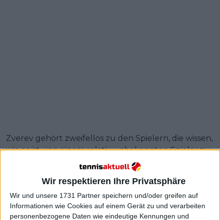
Zverev gehört zweifellos zu den Spielern, die wissen,
wie es ist, von einem relativ unbekannten Spieler zu
einem der Favoriten bei jedem Turnier zu werden,
das er spielt, und Fonseca scheint einen ähnlichen
Wir respektieren Ihre Privatsphäre
Weg einzuschlagen.
Wir und unsere 1731 Partner speichern und/oder greifen auf
Kürzlich holte der Brasilianer im Alter von nur 18
Informationen wie Cookies auf einem Gerät zu und verarbeiten
Jahren seinen ersten ATP-Titel, als er im Finale der
personenbezogene Daten wie eindeutige Kennungen und