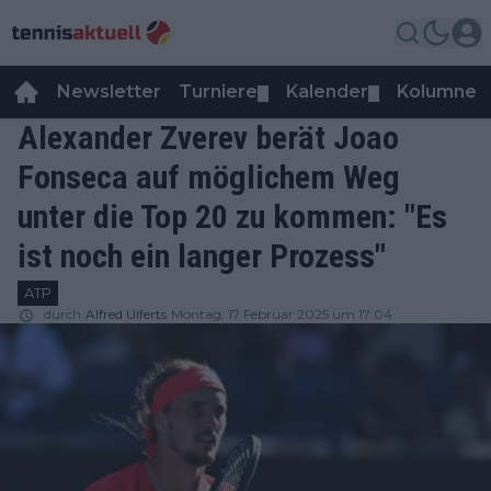
Newsletter
Turniere
Kalender
Kolumnen
▼
▼
Alexander Zverev berät Joao
Fonseca auf möglichem Weg
unter die Top 20 zu kommen: "Es
ist noch ein langer Prozess"
ATP
durch
Alfred Ulferts
Montag, 17 Februar 2025 um 17:04