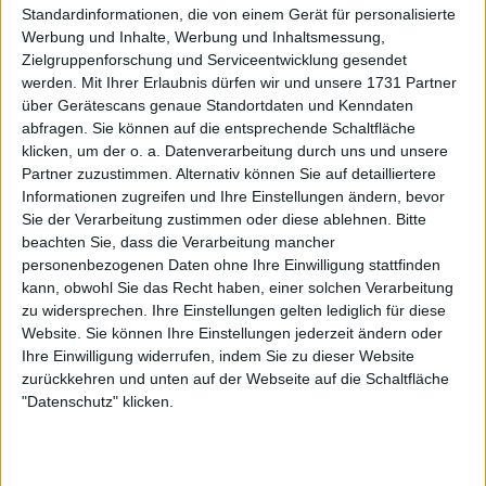
Standardinformationen, die von einem Gerät für personalisierte
Argentina Open
am Sonntag Francisco Cerúndolo
Werbung und Inhalte, Werbung und Inhaltsmessung,
besiegte. Der Teenager hatte bereits bei den
Zielgruppenforschung und Serviceentwicklung gesendet
Australian Open für Schlagzeilen gesorgt, als er die
werden.
Mit Ihrer Erlaubnis dürfen wir und unsere 1731 Partner
Nummer 9 der Welt Andrey Rublev bezwang und
über Gerätescans genaue Standortdaten und Kenndaten
einen Monat zuvor die Next Gen ATP Finals gewann.
abfragen. Sie können auf die entsprechende Schaltfläche
klicken, um der o. a. Datenverarbeitung durch uns und unsere
Partner zuzustimmen. Alternativ können Sie auf detailliertere
Informationen zugreifen und Ihre Einstellungen ändern, bevor
Sie der Verarbeitung zustimmen oder diese ablehnen.
Bitte
beachten Sie, dass die Verarbeitung mancher
personenbezogenen Daten ohne Ihre Einwilligung stattfinden
kann, obwohl Sie das Recht haben, einer solchen Verarbeitung
zu widersprechen. Ihre Einstellungen gelten lediglich für diese
Website. Sie können Ihre Einstellungen jederzeit ändern oder
Ihre Einwilligung widerrufen, indem Sie zu dieser Website
zurückkehren und unten auf der Webseite auf die Schaltfläche
"Datenschutz" klicken.