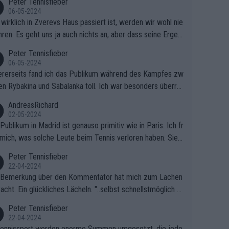
Peter Tennisfieber
06-05-2024
wirklich in Zverevs Haus passiert ist, werden wir wohl nie
hren. Es geht uns ja auch nichts an, aber dass seine Ergeb
e in letzter Zeit gelitten haben, ist ganz klar.
Peter Tennisfieber
06-05-2024
rerseits fand ich das Publikum während des Kampfes zw
en Rybakina und Sabalanka toll. Ich war besonders überras
 wie viele Fans da waren.
AndreasRichard
02-05-2024
Publikum in Madrid ist genauso primitiv wie in Paris. Ich fr
mich, was solche Leute beim Tennis verloren haben. Sie s
en besser zum Fußball gehen, dort sind sie besser aufgeho
Peter Tennisfieber
22-04-2024
 Bemerkung über den Kommentator hat mich zum Lachen
acht. Ein glückliches Lächeln. "..selbst schnellstmöglich na
ause.." 😂🤣🤩
Peter Tennisfieber
22-04-2024
ennissport werden enorme Summen umgesetzt, die jedo