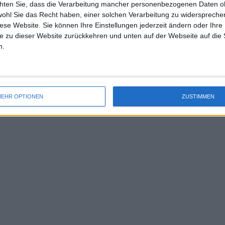
chten Sie, dass die Verarbeitung mancher personenbezogenen Daten oh
uss 
wohl Sie das Recht haben, einer solchen Verarbeitung zu widersprechen
de als er im Halbfinale gegen Alexander
mal 
diese Website. Sie können Ihre Einstellungen jederzeit ändern oder Ihre 
s Muskelrisses aufgeben musste.
des 
e zu dieser Website zurückkehren und unten auf der Webseite auf die 
n.
r, der an Djokovic gezweifelt habe, im
nige der besten Tennisspiele des
EHR OPTIONEN
ZUSTIMMEN