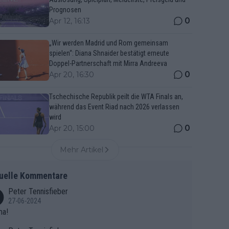
Prognosen
0
Apr 12, 16:13
„Wir werden Madrid und Rom gemeinsam
spielen“: Diana Shnaider bestätigt erneute
Doppel-Partnerschaft mit Mirra Andreeva
0
Apr 20, 16:30
Tschechische Republik peilt die WTA Finals an,
während das Event Riad nach 2026 verlassen
wird
0
Apr 20, 15:00
Mehr Artikel
uelle Kommentare
Peter Tennisfieber
27-06-2024
ma!