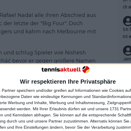
ch a
afael Nadal alle ihren Abschied aus
der letzte der "Big Four". Doch
Ich 
Tigers und kahm nach Melbourne mit
ird 
vers
eine
n und schlug Spieler wie Nishesh
r in
Jann
cháč bevor er gegen größere Namen
em i
os Alcaraz war besonders
merk
den an Nummer drei gesetzten in
eite
Wir respektieren Ihre Privatsphäre
Dopp
t, a
n si
 Partner speichern und/oder greifen auf Informationen wie Cookies au
Wört
mmen
nbezogene Daten wie eindeutige Kennungen und Standardinformatione
B. C
nt. 
sierte Werbung und Inhalte, Werbung und Inhaltsmessung, Zielgruppen
ause
gesendet werden.
Mit Ihrer Erlaubnis dürfen wir und unsere 1731 Part
ient
Dopp
on v
n Australian Open neben
n und Kenndaten abfragen. Sie können auf die entsprechende Schaltfl
ewon
mmen
 einer riesigen Statue geehrt
ung durch uns und unsere Partner zuzustimmen. Alternativ können Sie au
Fina
Genr
fen und Ihre Einstellungen ändern, bevor Sie der Verarbeitung zustim
kel 