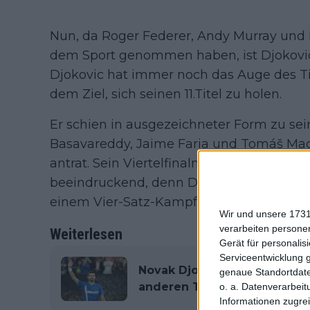
Nun, da Roger Federer, Andy Murray und R
dem Sport genommen haben, ist Djokovic 
Djokovic hat immer noch das Auge des 
dem Ziel, sich seinen 11.Titel zu holen.
Er schien in ausgezeichneter Form zu sei
Basavareddy, Jaime Faria und Tomáš Ma
antrat. Sein Viertelfinalmatch gegen Carl
beeindruckend, denn Djokovic besiegte 
einem Vier-Satz-Kampf.
Wir und unsere 1731
verarbeiten persone
Weiterlesen
Gerät für personali
Serviceentwicklung 
Novak Djokovic wird bei de
genaue Standortdate
anderen Tennislegenden mit
o. a. Datenverarbeit
Informationen zugrei