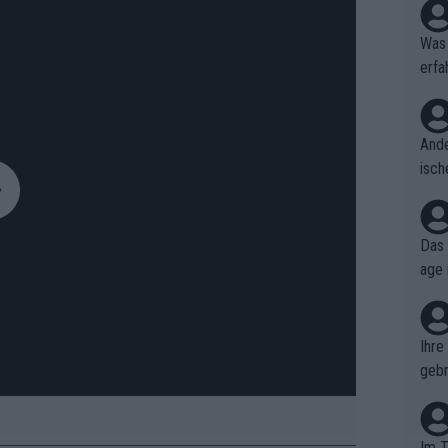
Was 
erfa
niss
Ande
isch
cht,
Das 
age 
ollt
ben.
Ihre
gebr
ch H
Im T