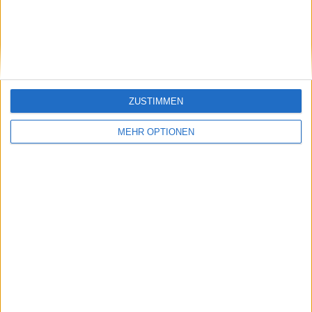
dominanter Sieg
das Viertelfinale von
schickt Taylor Fritz in
Indian Wells nach
Indian Wells nach
einem vernichtenden
Hause
Sieg über Grigor
Dimitrov
ZUSTIMMEN
MEHR OPTIONEN
Schreiben Sie einen Kommentar