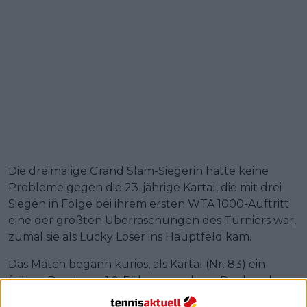
Die dreimalige Grand Slam-Siegerin hatte keine
Probleme gegen die 23-jährige Kartal, die mit drei
Siegen in Folge bei ihrem ersten WTA 1000-Auftritt
eine der größten Überraschungen des Turniers war,
zumal sie als Lucky Loser ins Hauptfeld kam.
Das Match begann kurios, als Kartal (Nr. 83) ein
frühes Break zur 1:0-Führung gelang. Das lag aber
eher an Sabalenkas Unkonzentriertheit zu Beginn