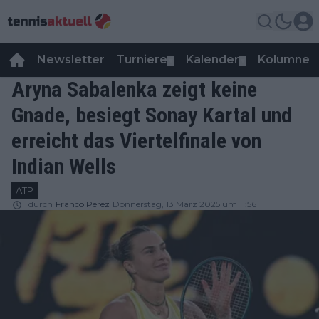
Newsletter
Turniere
Kalender
Kolumnen
▼
▼
Aryna Sabalenka zeigt keine
Gnade, besiegt Sonay Kartal und
erreicht das Viertelfinale von
Indian Wells
ATP
durch
Franco Perez
Donnerstag, 13 März 2025 um 11:56