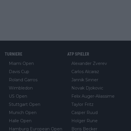
TURNIERE
ATP SPIELER
Miami Open
Alexander Zverev
Davis Cup
Carlos Alcaraz
Roland Garros
Jannik Sinner
Wimbledon
Novak Djokovic
US Open
Felix Auger-Aliassime
Stuttgart Open
Taylor Fritz
Munich Open
Casper Ruud
Halle Open
Holger Rune
Hamburg European Open
Boris Becker