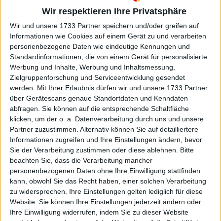
als an einer Glanzleistung der Britin. Nach dem
Wir respektieren Ihre Privatsphäre
Seitenwechsel übernahm Sabalenka schnell das
Wir und unsere 1733 Partner speichern und/oder greifen auf
Kommando, setzte ihr Power-Spiel durch und war
Informationen wie Cookies auf einem Gerät zu und verarbeiten
ihrer Gegnerin klar überlegen.
personenbezogene Daten wie eindeutige Kennungen und
Standardinformationen, die von einem Gerät für personalisierte
Werbung und Inhalte, Werbung und Inhaltsmessung,
Zielgruppenforschung und Serviceentwicklung gesendet
werden.
Mit Ihrer Erlaubnis dürfen wir und unsere 1733 Partner
über Gerätescans genaue Standortdaten und Kenndaten
abfragen. Sie können auf die entsprechende Schaltfläche
klicken, um der o. a. Datenverarbeitung durch uns und unsere
Partner zuzustimmen. Alternativ können Sie auf detailliertere
Informationen zugreifen und Ihre Einstellungen ändern, bevor
Sie der Verarbeitung zustimmen oder diese ablehnen.
Bitte
beachten Sie, dass die Verarbeitung mancher
personenbezogenen Daten ohne Ihre Einwilligung stattfinden
kann, obwohl Sie das Recht haben, einer solchen Verarbeitung
zu widersprechen. Ihre Einstellungen gelten lediglich für diese
Website. Sie können Ihre Einstellungen jederzeit ändern oder
Ihre Einwilligung widerrufen, indem Sie zu dieser Website