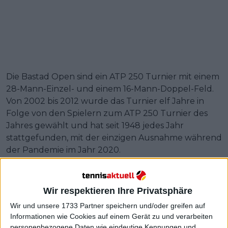
Die Bastad Open sind ein ATP 250 Turnier mit einem
28-Mann-Einzel- und einem 16-Mann-Doppel-Feld.
Von 2002 bis 2012 wurde das Turnier elf Jahre in
Folge von den Spielern zum ATP 250 Turnier des
Jahres gewählt und hat seit 1948 jedes Jahr
stattgefunden, mit der einzigen Ausnahme während
der Pandemie im Jahr 2020.
Beeindruckende Preisgelder zu
Wir respektieren Ihre Privatsphäre
gewinnen
Wir und unsere 1733 Partner speichern und/oder greifen auf
Informationen wie Cookies auf einem Gerät zu und verarbeiten
personenbezogene Daten wie eindeutige Kennungen und