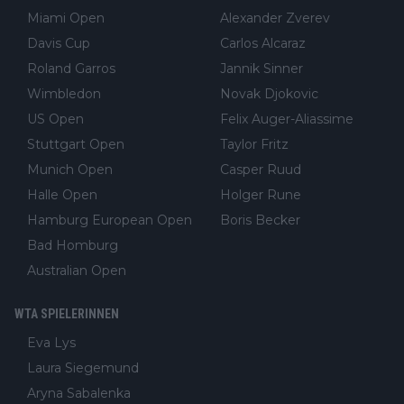
Miami Open
Alexander Zverev
Davis Cup
Carlos Alcaraz
Roland Garros
Jannik Sinner
Wimbledon
Novak Djokovic
US Open
Felix Auger-Aliassime
Stuttgart Open
Taylor Fritz
Munich Open
Casper Ruud
Halle Open
Holger Rune
Hamburg European Open
Boris Becker
Bad Homburg
Australian Open
WTA SPIELERINNEN
Eva Lys
Laura Siegemund
Aryna Sabalenka