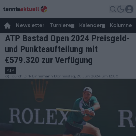
Newsletter
Turniere
Kalender
Kolumnen
▼
▼
ATP Bastad Open 2024 Preisgeld-
und Punkteaufteilung mit
€579.320 zur Verfügung
ATP
durch
Dirk Linnemann
Donnerstag, 20 Juni 2024 um 12:00