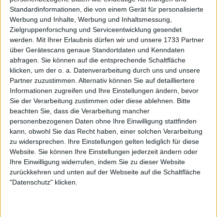
Standardinformationen, die von einem Gerät für personalisierte
Werbung und Inhalte, Werbung und Inhaltsmessung,
Zielgruppenforschung und Serviceentwicklung gesendet
werden.
Mit Ihrer Erlaubnis dürfen wir und unsere 1733 Partner
über Gerätescans genaue Standortdaten und Kenndaten
abfragen. Sie können auf die entsprechende Schaltfläche
klicken, um der o. a. Datenverarbeitung durch uns und unsere
Partner zuzustimmen. Alternativ können Sie auf detailliertere
Informationen zugreifen und Ihre Einstellungen ändern, bevor
Sie der Verarbeitung zustimmen oder diese ablehnen.
Bitte
beachten Sie, dass die Verarbeitung mancher
personenbezogenen Daten ohne Ihre Einwilligung stattfinden
kann, obwohl Sie das Recht haben, einer solchen Verarbeitung
zu widersprechen. Ihre Einstellungen gelten lediglich für diese
Website. Sie können Ihre Einstellungen jederzeit ändern oder
Ihre Einwilligung widerrufen, indem Sie zu dieser Website
zurückkehren und unten auf der Webseite auf die Schaltfläche
"Datenschutz" klicken.
Das Turnier bietet den Teilnehmern ein
Gesamtpreisgeld von €579.320. Der Sieger erhält
eine schöne Summe von $88.125. Außerdem werden