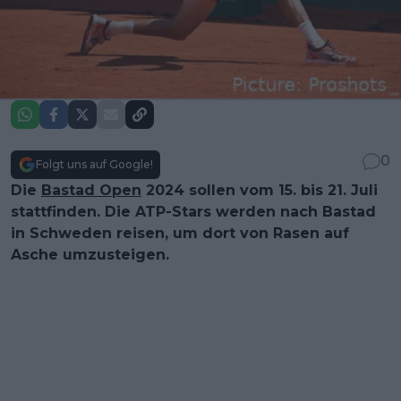
0
Folgt uns auf Google!
Die
Bastad Open
2024 sollen vom 15. bis 21. Juli
stattfinden. Die ATP-Stars werden nach Bastad
in Schweden reisen, um dort von Rasen auf
Asche umzusteigen.