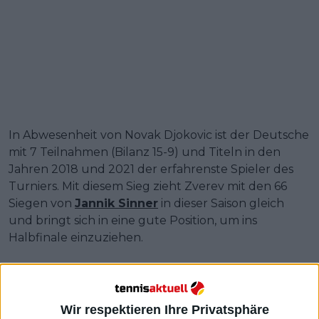
In Abwesenheit von Novak Djokovic ist der Deutsche
mit 7 Teilnahmen (Bilanz 15-9) und Titeln in den
Jahren 2018 und 2021 der erfahrenste Spieler des
Turniers. Mit diesem Sieg zieht Zverev mit den 66
Siegen von
Jannik Sinner
in dieser Saison gleich
und bringt sich in eine gute Position, um ins
Halbfinale einzuziehen.
Weiterlesen
Turnierzentrum ATP Finals 2024:
Wir respektieren Ihre Privatsphäre
Spielplan, alle Ergebnisse,