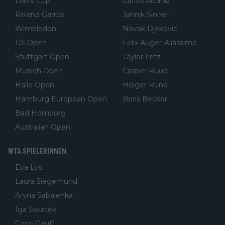
Davis Cup
Carlos Alcaraz
Roland Garros
Jannik Sinner
Wimbledon
Novak Djokovic
US Open
Felix Auger-Aliassime
Stuttgart Open
Taylor Fritz
Munich Open
Casper Ruud
Halle Open
Holger Rune
Hamburg European Open
Boris Becker
Bad Homburg
Australian Open
WTA SPIELERINNEN
Eva Lys
Laura Siegemund
Aryna Sabalenka
Iga Swiatek
Coco Gauff