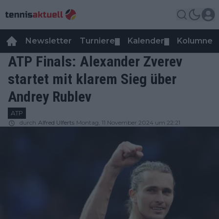
Newsletter
Turniere
Kalender
Kolumnen
▼
▼
ATP Finals: Alexander Zverev
startet mit klarem Sieg über
Andrey Rublev
ATP
durch
Alfred Ulferts
Montag, 11 November 2024 um 22:21