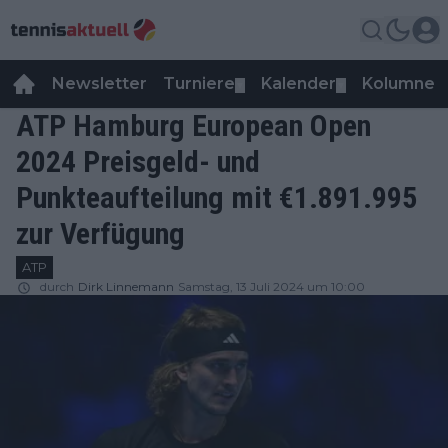
Newsletter
Turniere
Kalender
Kolumnen
▼
▼
ATP Hamburg European Open
2024 Preisgeld- und
Punkteaufteilung mit €1.891.995
zur Verfügung
ATP
durch
Dirk Linnemann
Samstag, 13 Juli 2024 um 10:00