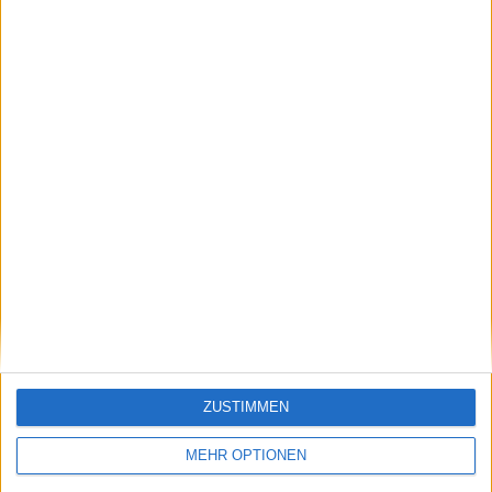
Musetti wird von
Medvedev lobt
Djokovic deklassiert
Alcaraz als einen der
und bezeichnet
komplettesten
dessen Tennis als
Spieler
'einen Witz'
Schreiben Sie einen Kommentar
ZUSTIMMEN
MEHR OPTIONEN