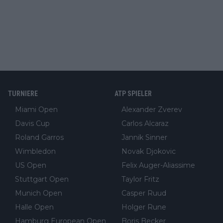
TURNIERE
ATP SPIELER
Miami Open
Alexander Zverev
Davis Cup
Carlos Alcaraz
Roland Garros
Jannik Sinner
Wimbledon
Novak Djokovic
US Open
Felix Auger-Aliassime
Stuttgart Open
Taylor Fritz
Munich Open
Casper Ruud
Halle Open
Holger Rune
Hamburg European Open
Boris Becker