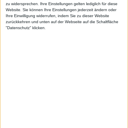
zu widersprechen. Ihre Einstellungen gelten lediglich für diese
Weiterlesen
Website. Sie können Ihre Einstellungen jederzeit ändern oder
Ihre Einwilligung widerrufen, indem Sie zu dieser Website
Alexander Zverev zieht sich von
zurückkehren und unten auf der Webseite auf die Schaltfläche
den China Open nach
"Datenschutz" klicken.
körperlichen Problemen beim
Laver Cup zurück
Während Zverev zurückgezogen hat, hat Sinner,
der nicht am Laver Cup teilgenommen hat, die
Oberhand, da er diese Woche in Peking spielt.
Allerdings verteidigt er seinen Titel von vor 12
Monaten, wird also nur Punkte verteidigen und
nicht gewinnen.
Lungenentzündung hin oder her, es ist
wahrscheinlich auch eine kalkulierte Entscheidung
von Zverev, um sich vor einem anstrengenden
Saisonende so viel wie möglich zu erholen. Dazu
gehören Shanghai, Paris und für Zverev und Co.