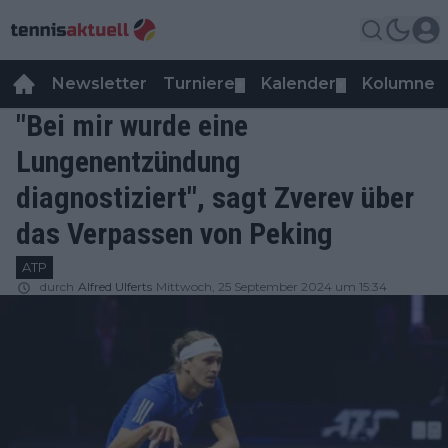
Newsletter
Turniere
Kalender
Kolumnen
▼
▼
"Bei mir wurde eine
Lungenentzündung
diagnostiziert", sagt Zverev über
das Verpassen von Peking
ATP
durch
Alfred Ulferts
Mittwoch, 25 September 2024 um 15:34