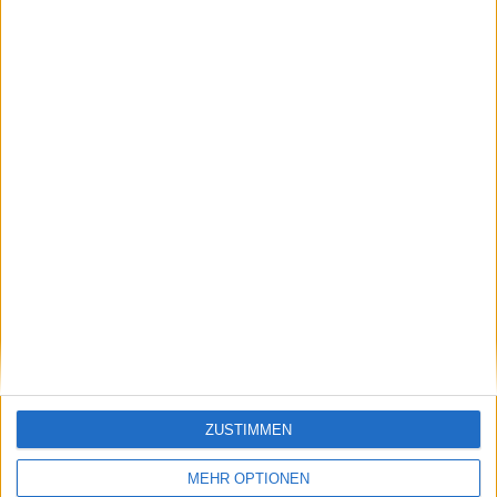
Beiträge des Autors ansehen
Klatscht
0
Besucher
0
ZUSTIMMEN
Vorheriger Artikel
Nächster Artikel
MEHR OPTIONEN