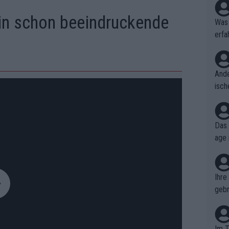
hin schon beeindruckende
Was 
erfa
niss
Ande
isch
cht,
Das 
age 
ollt
ben.
Ihre
gebr
ch H
Im T