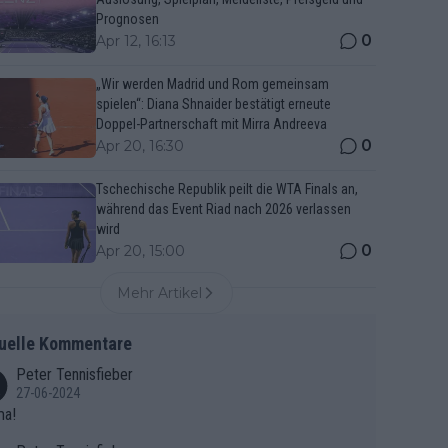
Prognosen
0
Apr 12, 16:13
„Wir werden Madrid und Rom gemeinsam
spielen“: Diana Shnaider bestätigt erneute
Doppel-Partnerschaft mit Mirra Andreeva
0
Apr 20, 16:30
Tschechische Republik peilt die WTA Finals an,
während das Event Riad nach 2026 verlassen
wird
0
Apr 20, 15:00
Mehr Artikel
uelle Kommentare
Peter Tennisfieber
27-06-2024
ma!