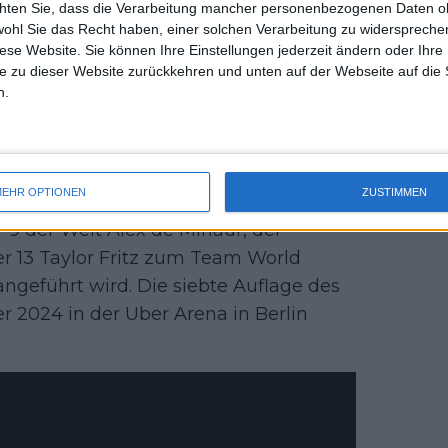
 mit Felix Auger-Aliassime und
chten Sie, dass die Verarbeitung mancher personenbezogenen Daten oh
uss 
nden Tagen.
wohl Sie das Recht haben, einer solchen Verarbeitung zu widersprechen
mal 
diese Website. Sie können Ihre Einstellungen jederzeit ändern oder Ihre 
des 
enießt die große Bühne", sagte Team-
e zu dieser Website zurückkehren und unten auf der Webseite auf die 
n.
itten Laver Cup-Titel in Folge anstrebt.
as Team und ist sowohl im Einzel als
schlag und seinem unbändigen
EHR OPTIONEN
ZUSTIMMEN
 der Welt Alex de Minaur, der
13 Taylor Fritz zum Team World
ngeführt wird. Die siebte Auflage des
r 2024 in der Uber Arena in Berlin