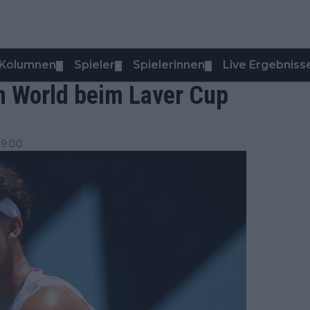
Kolumnen
Spieler
Spielerinnen
Live Ergebniss
▼
▼
▼
m World beim Laver Cup
 9:00