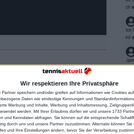
ch a
Ich 
ird 
vers
eine
r in
Jann
em i
merk
eite
erteilung MALLORCA
Wir respektieren Ihre Privatsphäre
Dopp
t, a
32.135 im Pool
n si
 Partner speichern und/oder greifen auf Informationen wie Cookies au
Wört
mmen
nbezogene Daten wie eindeutige Kennungen und Standardinformatione
B. C
nt. 
sierte Werbung und Inhalte, Werbung und Inhaltsmessung, Zielgruppen
m Laver Cup in Folge. Der 21-Jährige
ause
gesendet werden.
Mit Ihrer Erlaubnis dürfen wir und unsere 1733 Part
ient
Dopp
on v
n beeindruckendes Debüt, als er drei
n und Kenndaten abfragen. Sie können auf die entsprechende Schaltfl
ewon
mmen
ung durch uns und unsere Partner zuzustimmen. Alternativ können Sie au
ewann, darunter sein Eröffnungseinzel
Fina
Genr
fen und Ihre Einstellungen ändern, bevor Sie der Verarbeitung zustim
kel 