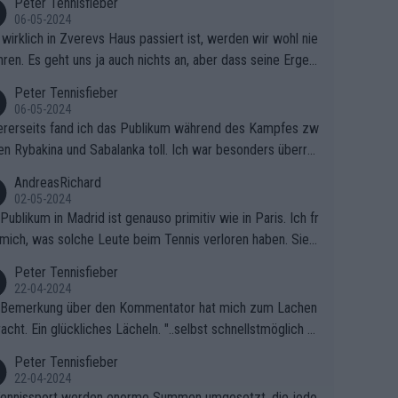
Peter Tennisfieber
06-05-2024
wirklich in Zverevs Haus passiert ist, werden wir wohl nie
hren. Es geht uns ja auch nichts an, aber dass seine Ergeb
e in letzter Zeit gelitten haben, ist ganz klar.
Peter Tennisfieber
06-05-2024
rerseits fand ich das Publikum während des Kampfes zw
en Rybakina und Sabalanka toll. Ich war besonders überras
 wie viele Fans da waren.
AndreasRichard
02-05-2024
Publikum in Madrid ist genauso primitiv wie in Paris. Ich fr
mich, was solche Leute beim Tennis verloren haben. Sie s
en besser zum Fußball gehen, dort sind sie besser aufgeho
Peter Tennisfieber
22-04-2024
 Bemerkung über den Kommentator hat mich zum Lachen
acht. Ein glückliches Lächeln. "..selbst schnellstmöglich na
ause.." 😂🤣🤩
Peter Tennisfieber
22-04-2024
ennissport werden enorme Summen umgesetzt, die jedo