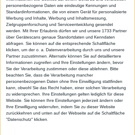
personenbezogene Daten wie eindeutige Kennungen und
Fehler, was noch schlechter aussieht als die Linie, die
Standardinformationen, die von einem Gerät für personalisierte
Cerundolo im ersten Satz hatte.
Werbung und Inhalte, Werbung und Inhaltsmessung,
Zielgruppenforschung und Serviceentwicklung gesendet
werden.
Mit Ihrer Erlaubnis dürfen wir und unsere 1733 Partner
über Gerätescans genaue Standortdaten und Kenndaten
abfragen. Sie können auf die entsprechende Schaltfläche
klicken, um der o. a. Datenverarbeitung durch uns und unsere
Partner zuzustimmen. Alternativ können Sie auf detailliertere
Informationen zugreifen und Ihre Einstellungen ändern, bevor
Sie der Verarbeitung zustimmen oder diese ablehnen.
Bitte
beachten Sie, dass die Verarbeitung mancher
personenbezogenen Daten ohne Ihre Einwilligung stattfinden
kann, obwohl Sie das Recht haben, einer solchen Verarbeitung
zu widersprechen. Ihre Einstellungen gelten lediglich für diese
Website. Sie können Ihre Einstellungen jederzeit ändern oder
Ihre Einwilligung widerrufen, indem Sie zu dieser Website
zurückkehren und unten auf der Webseite auf die Schaltfläche
"Datenschutz" klicken.