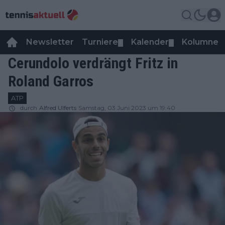
Newsletter
Turniere
Kalender
Kolumnen
▼
▼
Cerundolo verdrängt Fritz in
Roland Garros
ATP
durch
Alfred Ulferts
Samstag, 03 Juni 2023 um 19:40