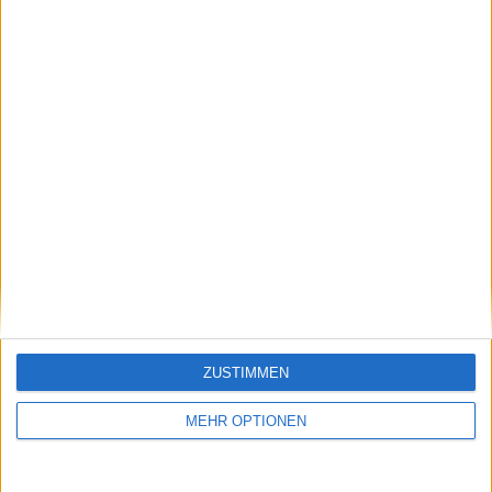
Heimatland
ausgesprochen hat
Schreiben Sie einen Kommentar
ZUSTIMMEN
MEHR OPTIONEN