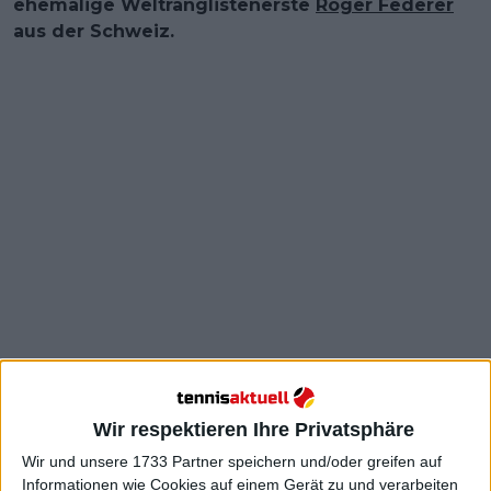
ehemalige Weltranglistenerste
Roger Federer
aus der Schweiz.
"Danke Tennis, diese Reise ist zu Ende", schrieb er.
"Ich möchte allen danken, die diese Fahrt zu etwas
Besonderem für mich gemacht haben, egal wie
Wir respektieren Ihre Privatsphäre
groß oder klein die Rolle in meinem Leben war. Jede
Wir und unsere 1733 Partner speichern und/oder greifen auf
Erinnerung wird etwas sein, das ich für immer in
Informationen wie Cookies auf einem Gerät zu und verarbeiten