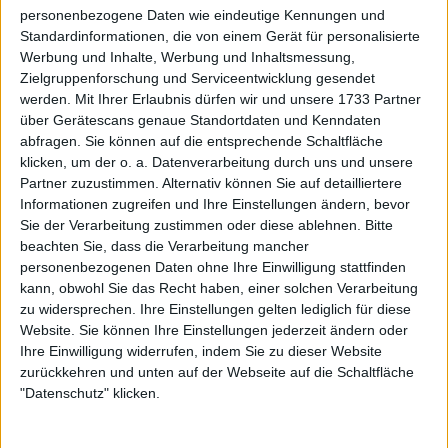
Ehren halte und auf das ich immer stolz sein werde.
personenbezogene Daten wie eindeutige Kennungen und
Standardinformationen, die von einem Gerät für personalisierte
Ich hätte mir nie vorstellen können, was dieses
Werbung und Inhalte, Werbung und Inhaltsmessung,
Leben mir geben könnte und wohin es mich
Zielgruppenforschung und Serviceentwicklung gesendet
gebracht hat. Ein blondhaariges, verkehrt herum
werden.
Mit Ihrer Erlaubnis dürfen wir und unsere 1733 Partner
sitzendes Kind aus dem DMV, das 16 Jahre lang Profi-
über Gerätescans genaue Standortdaten und Kenndaten
Tennisspieler war! Ich bin diesem Sport, den ich liebe,
abfragen. Sie können auf die entsprechende Schaltfläche
für immer dankbar. Meine Familie, meine Freunde,
klicken, um der o. a. Datenverarbeitung durch uns und unsere
meine Frau, Tyler, mein Baby, Rush - Danke für die
Partner zuzustimmen. Alternativ können Sie auf detailliertere
Informationen zugreifen und Ihre Einstellungen ändern, bevor
Opfer, die ihr gebracht habt, um mir zu ermöglichen,
Sie der Verarbeitung zustimmen oder diese ablehnen.
Bitte
meine Träume zu verwirklichen und der zu werden,
beachten Sie, dass die Verarbeitung mancher
der ich heute bin. I love you."
personenbezogenen Daten ohne Ihre Einwilligung stattfinden
kann, obwohl Sie das Recht haben, einer solchen Verarbeitung
Weiterlesen
zu widersprechen. Ihre Einstellungen gelten lediglich für diese
Website. Sie können Ihre Einstellungen jederzeit ändern oder
Die größten Rücktritte der
Ihre Einwilligung widerrufen, indem Sie zu dieser Website
Tennissaison 2024: Rafael Nadal,
zurückkehren und unten auf der Webseite auf die Schaltfläche
Andy Murray, Angelique Kerber
"Datenschutz" klicken.
und mehr