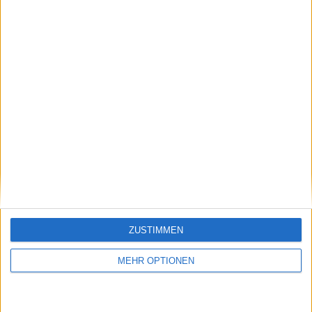
Cup
Schreiben Sie einen Kommentar
ZUSTIMMEN
MEHR OPTIONEN
SENDEN