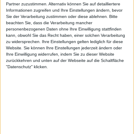
Partner zuzustimmen. Alternativ können Sie auf detailliertere
Informationen zugreifen und Ihre Einstellungen ändern, bevor
Sie der Verarbeitung zustimmen oder diese ablehnen.
Bitte
beachten Sie, dass die Verarbeitung mancher
personenbezogenen Daten ohne Ihre Einwilligung stattfinden
Erster Satz
kann, obwohl Sie das Recht haben, einer solchen Verarbeitung
zu widersprechen. Ihre Einstellungen gelten lediglich für diese
Website. Sie können Ihre Einstellungen jederzeit ändern oder
Von Anfang an hatte Yastremska mit ihrem
Ihre Einwilligung widerrufen, indem Sie zu dieser Website
schlechten Aufschlag zu kämpfen, denn sie brachte
zurückkehren und unten auf der Webseite auf die Schaltfläche
nur 37 % der ersten und 43 % der zweiten
"Datenschutz" klicken.
Aufschläge durch. Die im Vergleich zu Dubai
langsameren Platzbedingungen spielten Swiatek in
die Hände und ermöglichten es ihr, das Spiel sowohl
mit der Vorhand als auch mit der Rückhand zu
diktieren.
Obwohl Yastremska ihren Aufschlag nicht
durchbringen konnte, schaffte sie es, ihre ersten
beiden Aufschlagspiele zu gewinnen und mehrere
Breakbälle abzuwehren. Es war jedoch nicht