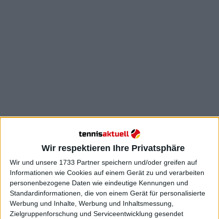
Draper verletzte sich in Indian Wells an der
Bauchdecke und zog sich einen kleinen Riss im
Schambein zu. Er hat sich vorsichtshalber
Wir respektieren Ihre Privatsphäre
entschieden, diese Woche nicht am ATP 1000
Wir und unsere 1733 Partner speichern und/oder greifen auf
teilzunehmen, wie der Journalist Rob Maul
Informationen wie Cookies auf einem Gerät zu und verarbeiten
berichtet.
personenbezogene Daten wie eindeutige Kennungen und
Standardinformationen, die von einem Gerät für personalisierte
Er sagte weiter, dass sein Team diese Woche nicht
Werbung und Inhalte, Werbung und Inhaltsmessung,
spielen wolle und es möglicherweise schlimmer
Zielgruppenforschung und Serviceentwicklung gesendet