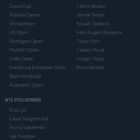
Davis Cup
Carlos Alcaraz
Roland Garros
Jannik Sinner
Wimbledon
Novak Djokovic
US Open
Felix Auger-Aliassime
Stuttgart Open
Taylor Fritz
Munich Open
Casper Ruud
Halle Open
Holger Rune
Hamburg European Open
Boris Becker
Bad Homburg
Australian Open
WTA SPIELERINNEN
Eva Lys
Laura Siegemund
Aryna Sabalenka
Iga Swiatek