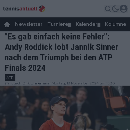
Newsletter
Turniere
Kalender
Kolumnen
▼
▼
"Es gab einfach keine Fehler":
Andy Roddick lobt Jannik Sinner
nach dem Triumph bei den ATP
Finals 2024
ATP
durch
Dirk Linnemann
Montag, 18 November 2024 um 15:30