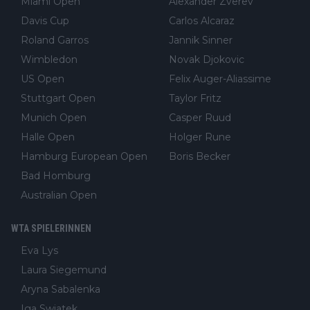
Miami Open
Alexander Zverev
Davis Cup
Carlos Alcaraz
Roland Garros
Jannik Sinner
Wimbledon
Novak Djokovic
US Open
Felix Auger-Aliassime
Stuttgart Open
Taylor Fritz
Munich Open
Casper Ruud
Halle Open
Holger Rune
Hamburg European Open
Boris Becker
Bad Homburg
Australian Open
WTA SPIELERINNEN
Eva Lys
Laura Siegemund
Aryna Sabalenka
Iga Swiatek