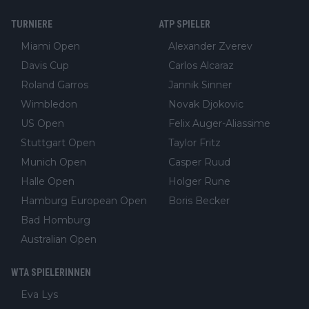
TURNIERE
ATP SPIELER
Miami Open
Alexander Zverev
Davis Cup
Carlos Alcaraz
Roland Garros
Jannik Sinner
Wimbledon
Novak Djokovic
US Open
Felix Auger-Aliassime
Stuttgart Open
Taylor Fritz
Munich Open
Casper Ruud
Halle Open
Holger Rune
Hamburg European Open
Boris Becker
Bad Homburg
Australian Open
WTA SPIELERINNEN
Eva Lys