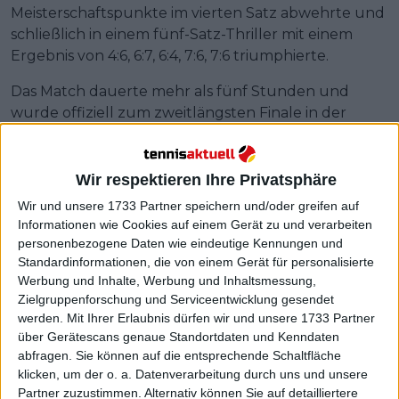
Meisterschaftspunkte im vierten Satz abwehrte und
schließlich in einem fünf-Satz-Thriller mit einem
Ergebnis von 4:6, 6:7, 6:4, 7:6, 7:6 triumphierte.
Das Match dauerte mehr als fünf Stunden und
wurde offiziell zum zweitlängsten Finale in der
Geschichte der Grand Slams in der Open Era. Kurz
vor Beginn der US Open trafen Alcaraz und Sinner
im Finale der Cincinnati Open aufeinander, wo
Wir respektieren Ihre Privatsphäre
Sinner aufgrund von Krankheit im ersten Satz
Wir und unsere 1733 Partner speichern und/oder greifen auf
aufgeben musste. Der Endstand des Matches war
Informationen wie Cookies auf einem Gerät zu und verarbeiten
5:0.
personenbezogene Daten wie eindeutige Kennungen und
Standardinformationen, die von einem Gerät für personalisierte
Werbung und Inhalte, Werbung und Inhaltsmessung,
Zielgruppenforschung und Serviceentwicklung gesendet
werden.
Mit Ihrer Erlaubnis dürfen wir und unsere 1733 Partner
über Gerätescans genaue Standortdaten und Kenndaten
abfragen. Sie können auf die entsprechende Schaltfläche
klicken, um der o. a. Datenverarbeitung durch uns und unsere
Partner zuzustimmen. Alternativ können Sie auf detailliertere