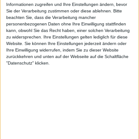
Informationen zugreifen und Ihre Einstellungen ändern, bevor
Sie der Verarbeitung zustimmen oder diese ablehnen.
Bitte
beachten Sie, dass die Verarbeitung mancher
personenbezogenen Daten ohne Ihre Einwilligung stattfinden
kann, obwohl Sie das Recht haben, einer solchen Verarbeitung
zu widersprechen. Ihre Einstellungen gelten lediglich für diese
Website. Sie können Ihre Einstellungen jederzeit ändern oder
Ihre Einwilligung widerrufen, indem Sie zu dieser Website
zurückkehren und unten auf der Webseite auf die Schaltfläche
"Datenschutz" klicken.
In der Zwischenzeit gelang es Sinner auch, Alcaraz
im Finale eines großen Wettbewerbs zu besiegen,
was in Wimbledon geschah, wo er in vier Sätzen mit
einem Ergebnis von 4:6, 6:4, 6:4, 6:4 die Oberhand
behielt. Alcaraz, der nun im
Japan Open
antreten
wird,
sprach mit den Medien
vor seinem
Turnierauftakt gegen den Argentinier Sebastian
Baez am Donnerstag, wo er über seine Rivalität mit
Sinner sprach.