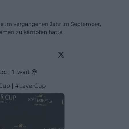
ere im vergangenen Jahr im September,
lemen zu kämpfen hatte.
 I’ll wait 😎

Cup
 | 
#LaverCup