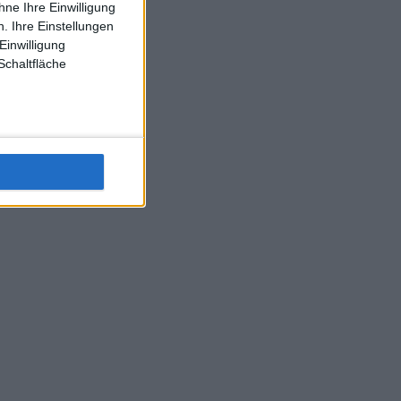
ne Ihre Einwilligung
J-L-Struff wahrscheinlich morge 3 Spiele absolvieren (2.
. Ihre Einstellungen
Einzel 1x Doppel) dank der hervorragenden Unterstützung
Einwilligung
Kommentators für F-A-A
Schaltfläche