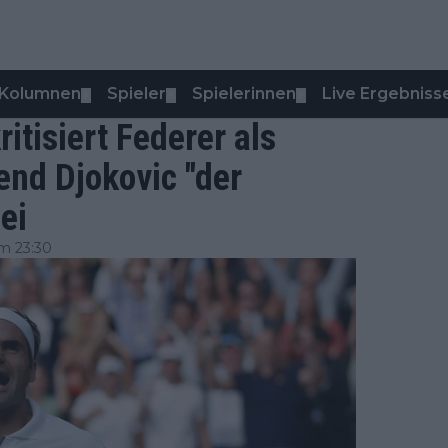
Kolumnen
Spieler
Spielerinnen
Live Ergebniss
▼
▼
▼
itisiert Federer als
end Djokovic "der
ei
m 23:30