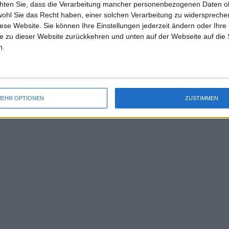
chten Sie, dass die Verarbeitung mancher personenbezogenen Daten oh
uss 
wohl Sie das Recht haben, einer solchen Verarbeitung zu widersprechen
mal 
en Match gegen Schwartzman
diese Website. Sie können Ihre Einstellungen jederzeit ändern oder Ihre 
des 
e zu dieser Website zurückkehren und unten auf der Webseite auf die 
t in das Achtelfinale der China
n.
r Kleinkaliber-Tennisspieler. Warum hat er
cht. Die ganze Geschichte ist ein
EHR OPTIONEN
ZUSTIMMEN