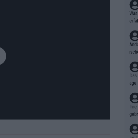
Was 
erfa
niss
Ande
isch
cht,
Das 
age 
ollt
ben.
Ihre
gebr
ch H
Im T