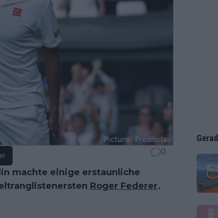
Gerad
0
e!
lin machte einige erstaunliche
ltranglistenersten
Roger Federer
.