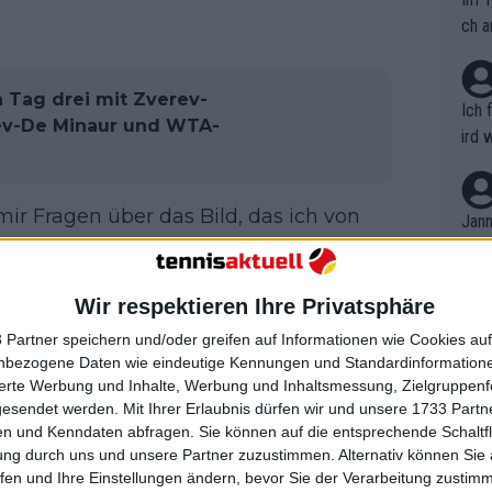
ch a
Tag drei mit Zverev-
Ich 
ev-De Minaur und WTA-
ird 
vers
eine
 mir Fragen über das Bild, das ich von
r in
Jann
em i
und hatte", sagte er. "Je weiter wir
merk
vak Djokovic der saubere Mann ist, der
eite
Wir respektieren Ihre Privatsphäre
Dopp
t, a
n si
 Partner speichern und/oder greifen auf Informationen wie Cookies au
Wört
er setzt sich dafür ein, dass das Geld
mmen
nbezogene Daten wie eindeutige Kennungen und Standardinformatione
B. C
nt. 
n Kreis. Bei Federer fürchte ich langsam
sierte Werbung und Inhalte, Werbung und Inhaltsmessung, Zielgruppen
ause
gesendet werden.
Mit Ihrer Erlaubnis dürfen wir und unsere 1733 Part
ient
ige Seite. Der
Laver Cup
ist ein
Dopp
on v
n und Kenndaten abfragen. Sie können auf die entsprechende Schaltfl
ewon
, aber eindeutig seine Sache ist.
mmen
ung durch uns und unsere Partner zuzustimmen. Alternativ können Sie au
Fina
Genr
fen und Ihre Einstellungen ändern, bevor Sie der Verarbeitung zustim
kel 