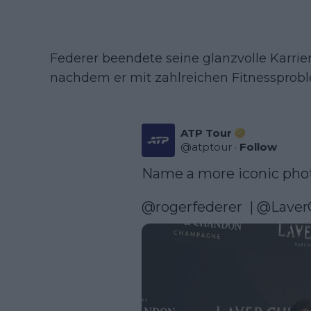
Federer beendete seine glanzvolle Karri
nachdem er mit zahlreichen Fitnessprob
ATP Tour
@
atptour
·
Follow
Name a more iconic photo…
@rogerfederer
  | 
@Laver