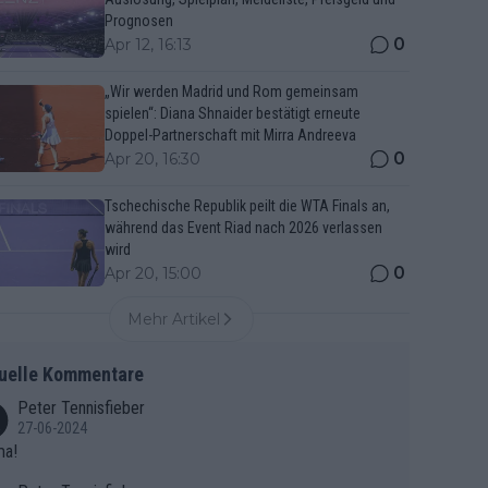
Prognosen
0
Apr 12, 16:13
„Wir werden Madrid und Rom gemeinsam
spielen“: Diana Shnaider bestätigt erneute
Doppel-Partnerschaft mit Mirra Andreeva
0
Apr 20, 16:30
Tschechische Republik peilt die WTA Finals an,
während das Event Riad nach 2026 verlassen
wird
0
Apr 20, 15:00
Mehr Artikel
uelle Kommentare
Peter Tennisfieber
27-06-2024
ma!