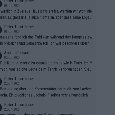
Peter Tennisfieber
06-05-2024
wirklich in Zverevs Haus passiert ist, werden wir wohl nie
hren. Es geht uns ja auch nichts an, aber dass seine Ergeb
e in letzter Zeit gelitten haben, ist ganz klar.
Peter Tennisfieber
06-05-2024
rerseits fand ich das Publikum während des Kampfes zw
en Rybakina und Sabalanka toll. Ich war besonders überras
 wie viele Fans da waren.
AndreasRichard
02-05-2024
Publikum in Madrid ist genauso primitiv wie in Paris. Ich fr
mich, was solche Leute beim Tennis verloren haben. Sie s
en besser zum Fußball gehen, dort sind sie besser aufgeho
Peter Tennisfieber
22-04-2024
 Bemerkung über den Kommentator hat mich zum Lachen
acht. Ein glückliches Lächeln. "..selbst schnellstmöglich na
ause.." 😂🤣🤩
Peter Tennisfieber
22-04-2024
ennissport werden enorme Summen umgesetzt, die jedo