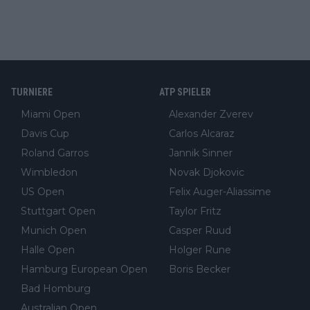
TURNIERE
ATP SPIELER
Miami Open
Alexander Zverev
Davis Cup
Carlos Alcaraz
Roland Garros
Jannik Sinner
Wimbledon
Novak Djokovic
US Open
Felix Auger-Aliassime
Stuttgart Open
Taylor Fritz
Munich Open
Casper Ruud
Halle Open
Holger Rune
Hamburg European Open
Boris Becker
Bad Homburg
Australian Open