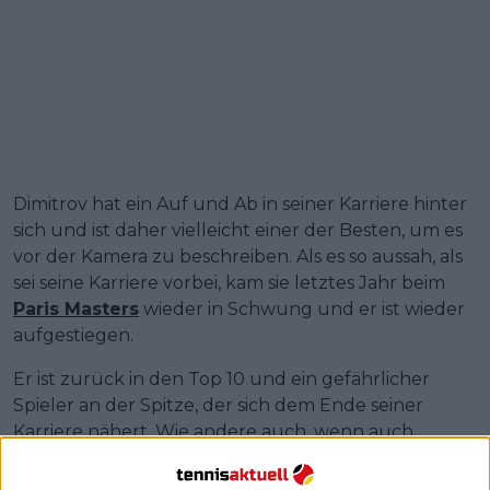
Dimitrov hat ein Auf und Ab in seiner Karriere hinter
sich und ist daher vielleicht einer der Besten, um es
vor der Kamera zu beschreiben. Als es so aussah, als
sei seine Karriere vorbei, kam sie letztes Jahr beim
Paris Masters
wieder in Schwung und er ist wieder
aufgestiegen.
Er ist zurück in den Top 10 und ein gefährlicher
Spieler an der Spitze, der sich dem Ende seiner
Karriere nähert. Wie andere auch, wenn auch
nachhaltiger, z.B.
Novak Djokovic
, hat Dimitrov
wirklich alles gegeben.