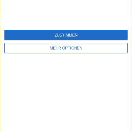
bezüglich Sinner und
Swiatek
ZUSTIMMEN
MEHR OPTIONEN
Schreiben Sie einen Kommentar