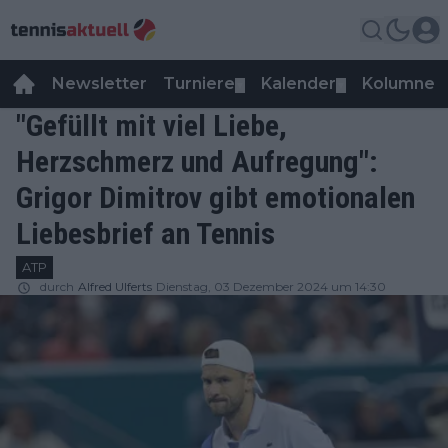
Newsletter
Turniere
Kalender
Kolumnen
▼
▼
"Gefüllt mit viel Liebe,
Herzschmerz und Aufregung":
Grigor Dimitrov gibt emotionalen
Liebesbrief an Tennis
ATP
durch
Alfred Ulferts
Dienstag, 03 Dezember 2024 um 14:30