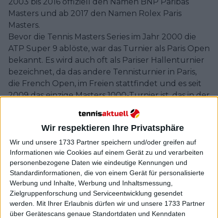
2003 bis 2016 offiziell den Namen BNP Paribas
Masters und ab 2017 den Namen Rolex Paris
Masters.
Bevor die Tennis Masters Series im Jahr 2000 die
ATP Super 9 ablöste, war das Turnier als Paris Open
bekannt. Es wird auch oft als Pariser Hallenturnier
bezeichnet, da das andere Tennisturnier in Paris,
die French Open, im Freien stattfindet und es seit
2009 das einzige Masters 1000-Turnier ist, das in der
Halle gespielt wird. Von 1970 bis 1986 gab es in der
Regel drei Hallenturniere unter den ersten neun
Wir respektieren Ihre Privatsphäre
Turnieren (damals Grand Prix Championship Series
genannt), von 1978 bis 1980 waren es vier
Wir und unsere 1733 Partner speichern und/oder greifen auf
Informationen wie Cookies auf einem Gerät zu und verarbeiten
Hallenturniere plus die Jahresendmeisterschaft.
personenbezogene Daten wie eindeutige Kennungen und
Von 1987 bis 2008 gab es zwei Hallenturniere auf
Standardinformationen, die von einem Gerät für personalisierte
der Ebene der Masters.
Werbung und Inhalte, Werbung und Inhaltsmessung,
Der Belag war früher einer der schnellsten Plätze
Zielgruppenforschung und Serviceentwicklung gesendet
der Welt, der mutiges Angriffstennis belohnte, aber
werden.
Mit Ihrer Erlaubnis dürfen wir und unsere 1733 Partner
seit 2011 folgt er der allgemeinen Verlangsamung
über Gerätescans genaue Standortdaten und Kenndaten