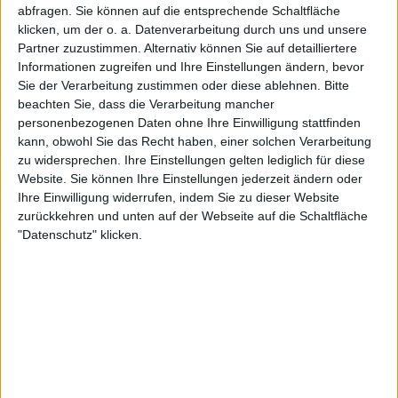
der meisten Plätze auf der Tour. Das Paris Masters
abfragen. Sie können auf die entsprechende Schaltfläche
klicken, um der o. a. Datenverarbeitung durch uns und unsere
wurde von 1990 bis 1999 und von 2001 bis 2007 auf
Partner zuzustimmen. Alternativ können Sie auf detailliertere
Teppichböden gespielt.
Informationen zugreifen und Ihre Einstellungen ändern, bevor
Ilie Năstase, Andre Agassi, Roger Federer und
Sie der Verarbeitung zustimmen oder diese ablehnen.
Bitte
Novak Djokovic sind die einzigen Spieler, die jemals
beachten Sie, dass die Verarbeitung mancher
beide Pariser Turniere (Bercy und die French
personenbezogenen Daten ohne Ihre Einwilligung stattfinden
Open) gewonnen haben. Djokovic gewann Bercy
kann, obwohl Sie das Recht haben, einer solchen Verarbeitung
2009, 2013-15, 2019, 2021 und die French Open
zu widersprechen. Ihre Einstellungen gelten lediglich für diese
Website. Sie können Ihre Einstellungen jederzeit ändern oder
2016, 2021 und 2023, Federer gewann die French
Ihre Einwilligung widerrufen, indem Sie zu dieser Website
Open 2009 und Bercy 2011 und Andre Agassi
zurückkehren und unten auf der Webseite auf die Schaltfläche
gewann Bercy 1994 und beide 1999 sowie Ilie
"Datenschutz" klicken.
Năstase 1973. Im Jahr 2015 gewannen Marcelo Melo
und Ivan Dodig das Doppel bei beiden Turnieren.
Bislang ist Novak Djokovic der einzige Spieler, der
seinen Titel in Paris erfolgreich verteidigt hat (2013-
15).
Ergebnisse Herren-Einzel